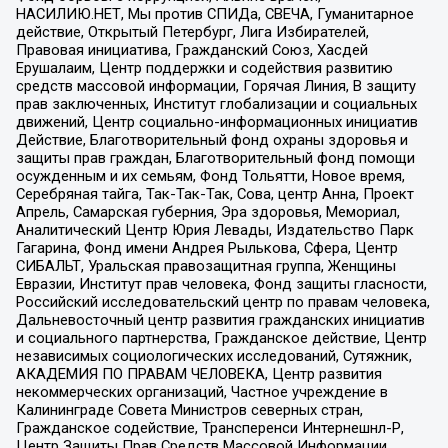
НАСИЛИЮ.НЕТ, Мы против СПИДа, СВЕЧА, Гуманитарное
действие, Открытый Петербург, Лига Избирателей,
Правовая инициатива, Гражданский Союз, Хасдей
Ерушалаим, Центр поддержки и содействия развитию
средств массовой информации, Горячая Линия, В защиту
прав заключенных, Институт глобализации и социальных
движений, Центр социально-информационных инициатив
Действие, Благотворительный фонд охраны здоровья и
защиты прав граждан, Благотворительный фонд помощи
осужденным и их семьям, Фонд Тольятти, Новое время,
Серебряная тайга, Так-Так-Так, Сова, центр Анна, Проект
Апрель, Самарская губерния, Эра здоровья, Мемориал,
Аналитический Центр Юрия Левады, Издательство Парк
Гагарина, Фонд имени Андрея Рылькова, Сфера, Центр
СИБАЛЬТ, Уральская правозащитная группа, Женщины
Евразии, Институт прав человека, Фонд защиты гласности,
Российский исследовательский центр по правам человека,
Дальневосточный центр развития гражданских инициатив
и социального партнерства, Гражданское действие, Центр
независимых социологических исследований, Сутяжник,
АКАДЕМИЯ ПО ПРАВАМ ЧЕЛОВЕКА, Центр развития
некоммерческих организаций, Частное учреждение в
Калининграде Совета Министров северных стран,
Гражданское содействие, Трансперенси Интернешнл-Р,
Центр Защиты Прав Средств Массовой Информации,