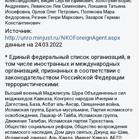
Александрович, Вицин Сергей Ефимович, Золотухин Борис
Андреевич, Левинсон Лев Семенович, Локшина Татьяна
Иосифовна, Орлов Олег Петрович, Полякова Мара
Федоровна, Резник Генри Маркович, Захаров Герман
Константинович
Источник:
http://unro.minjust.ru/NKOForeignAgent.aspx
данные на
24.03.2022
* Единый федеральный список организаций, в
том числе иностранных и международных
организаций, признанных в соответствии с
законодательством Российской Федерации
террористическими:
Высший военный Маджлисуль Шура Объединенных сил
моджахедов Кавказа, Конгресс народов Ичкерии и
Дагестана, База, Асбат аль-Ансар, Священная война,
Исламская группа, Братья-мусульмане, Партия исламского
освобождения, Лашкар-И-Тайба, Исламская группа,
Движение Талибан, Исламская партия Туркестана,
Общество социальных реформ, Общество возрождения
исламского наследия, Дом двух святых, Джунд аш-Шам,
Исламский джихад, Аль-Каида, Имарат Кавказ, АБТО,