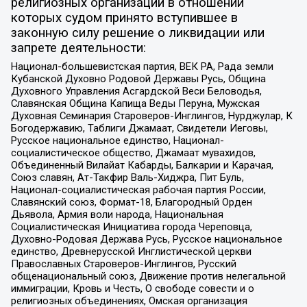
религиозных организаций в отношении
которых судом принято вступившее в
законную силу решение о ликвидации или
запрете деятельности:
Национал-большевистская партия, ВЕК РА, Рада земли
Кубанской Духовно Родовой Державы Русь, Община
Духовного Управления Асгардской Веси Беловодья,
Славянская Община Капища Веды Перуна, Мужская
Духовная Семинария Староверов-Инглингов, Нурджулар, К
Богодержавию, Таблиги Джамаат, Свидетели Иеговы,
Русское национальное единство, Национал-
социалистическое общество, Джамаат мувахидов,
Объединенный Вилайат Кабарды, Балкарии и Карачая,
Союз славян, Ат-Такфир Валь-Хиджра, Пит Буль,
Национал-социалистическая рабочая партия России,
Славянский союз, Формат-18, Благородный Орден
Дьявола, Армия воли народа, Национальная
Социалистическая Инициатива города Череповца,
Духовно-Родовая Держава Русь, Русское национальное
единство, Древнерусской Инглистической церкви
Православных Староверов-Инглингов, Русский
общенациональный союз, Движение против нелегальной
иммиграции, Кровь и Честь, О свободе совести и о
религиозных объединениях, Омская организация