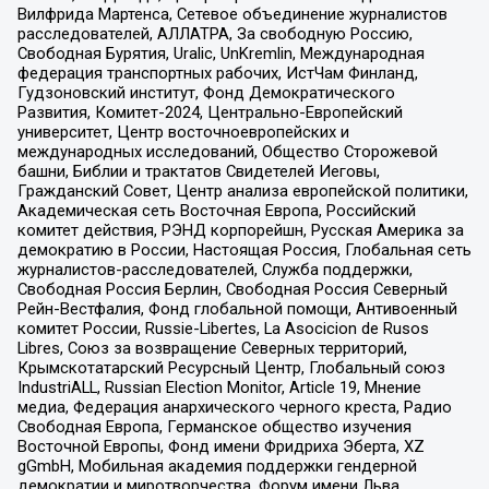
Вилфрида Мартенса, Сетевое объединение журналистов
расследователей, АЛЛАТРА, За свободную Россию,
Свободная Бурятия, Uralic, UnKremlin, Международная
федерация транспортных рабочих, ИстЧам Финланд,
Гудзоновский институт, Фонд Демократического
Развития, Комитет-2024, Центрально-Европейский
университет, Центр восточноевропейских и
международных исследований, Общество Сторожевой
башни, Библии и трактатов Свидетелей Иеговы,
Гражданский Совет, Центр анализа европейской политики,
Академическая сеть Восточная Европа, Российский
комитет действия, РЭНД корпорейшн, Русская Америка за
демократию в России, Настоящая Россия, Глобальная сеть
журналистов-расследователей, Служба поддержки,
Свободная Россия Берлин, Свободная Россия Северный
Рейн-Вестфалия, Фонд глобальной помощи, Антивоенный
комитет России, Russie-Libertes, La Asocicion de Rusos
Libres, Союз за возвращение Северных территорий,
Крымскотатарский Ресурсный Центр, Глобальный союз
IndustriALL, Russian Election Monitor, Article 19, Мнение
медиа, Федерация анархического черного креста, Радио
Свободная Европа, Германское общество изучения
Восточной Европы, Фонд имени Фридриха Эберта, XZ
gGmbH, Мобильная академия поддержки гендерной
демократии и миротворчества, Форум имени Льва