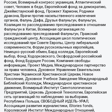
Россия, Всемирный конгресс украинцев, Атлантический
совет, Человек в беде, Европейский фонд за демократию,
Джеймстаунский фонд, Прожект Хармони, Родники
дракона, Врачи против насильственного извлечения
органов, Фалунь Дафа, Друзья Фалуньгун, Фалуньгун,
Коалиция по расследованию преследования в отношении
Фалуньгун в Китае, Всемирная организация по
расследованию преследований Фалуньгун, Пражский
гражданский центр, Ассоциация школ политических
исследований при Совете Европы, Центр либеральной
современности, Форум русскоязычных европейцев,
Немецко-русский обмен, Бард колледж, Европейский
выбор, Фонд Ходорковского, Оксфордский российский
фонд, Фонд Будущее России, Компания свободы
информации, Проект Медиа, Международное партнерство
за права человека, Духовное Управление Евангельских
Христиан Украинской Христианской Церкви, Новое
Поколение, Духовное Учебное Заведение Международный
Библейский Колледж, Международное христианское
движение, Всемирный Институт Саентологических
Предприятий, Церковь Духовной Технологии, Европейская
сеть организаций по наблюдению за выборами,
Республика Польша, СВОБОДНЫЙ ИДЕЛЬ-УРАЛ,
Ассоциация развития журналистики, IStories fonds,
Королевский Институт Международных Отношений,