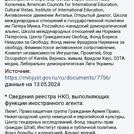
Копелева, American Councils for International Education,
Cultural Vistas, Institute of International Education,
Антивоенное движение Антальи, Открытый диалог, Школа
международных отношений и государственной политики
им Питера Мунка, Российско-канадский демократический
альянс, Школа международных отношений им Нормана
Патерсона, Центр Гражданских Свобод, Фонд Бориса
Немцова за Свободу, Фонд имени Фридриха Науманна за
свободу, Феминистское антивоенное сопротивление,
Комитет независимости Ингушетии, Прометей, Stop
Occupation of Karelia, Вернись живым, Фридом Хаус, СОТА
медиа, Либерально-демократическая Лига Украины
Источник:
https://minjust.gov.ru/ru/documents/7756/
данные на
13.05.2024
* Сведения реестра НКО, выполняющих
функции иностранного агента:
Лилит, Правозащитная группа Гражданин.Армия.Право,
Нижегородский центр немецкой и европейской культуры,
Центр гендерных исследований, Фонд защиты прав
граждан Штаб, Институт права и публичной политики,
Фонд борьбы с коррупцией, Альянс врачей,