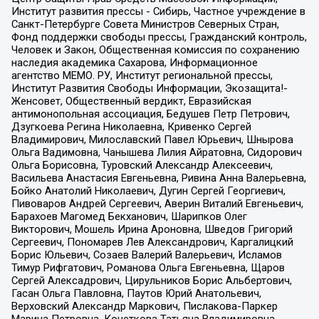
Институт развития прессы - Сибирь, Частное учреждение в
Санкт-Петербурге Совета Министров Северных Стран,
Фонд поддержки свободы прессы, Гражданский контроль,
Человек и Закон, Общественная комиссия по сохранению
наследия академика Сахарова, Информационное
агентство МЕМО. РУ, Институт региональной прессы,
Институт Развития Свободы Информации, Экозащита!-
Женсовет, Общественный вердикт, Евразийская
антимонопольная ассоциация, Бедушев Петр Петрович,
Дзугкоева Регина Николаевна, Кривенко Сергей
Владимирович, Милославский Павел Юрьевич, Шнырова
Ольга Вадимовна, Чанышева Лилия Айратовна, Сидорович
Ольга Борисовна, Туровский Александр Алексеевич,
Васильева Анастасия Евгеньевна, Ривина Анна Валерьевна,
Бойко Анатолий Николаевич, Дугин Сергей Георгиевич,
Пивоваров Андрей Сергеевич, Аверин Виталий Евгеньевич,
Барахоев Магомед Бекханович, Шарипков Олег
Викторович, Мошель Ирина Ароновна, Шведов Григорий
Сергеевич, Пономарев Лев Александрович, Каргалицкий
Борис Юльевич, Созаев Валерий Валерьевич, Исламов
Тимур Рифгатович, Романова Ольга Евгеньевна, Щаров
Сергей Алексадрович, Цирульников Борис Альбертович,
Гасан Ольга Павловна, Паутов Юрий Анатольевич,
Верховский Александр Маркович, Пислакова-Паркер