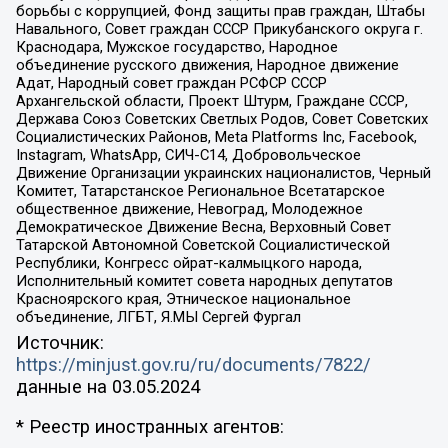
борьбы с коррупцией, Фонд защиты прав граждан, Штабы
Навального, Совет граждан СССР Прикубанского округа г.
Краснодара, Мужское государство, Народное
объединение русского движения, Народное движение
Адат, Народный совет граждан РСФСР СССР
Архангельской области, Проект Штурм, Граждане СССР,
Держава Союз Советских Светлых Родов, Совет Советских
Социалистических Районов, Meta Platforms Inc, Facebook,
Instagram, WhatsApp, СИЧ-С14, Добровольческое
Движение Организации украинских националистов, Черный
Комитет, Татарстанское Региональное Всетатарское
общественное движение, Невоград, Молодежное
Демократическое Движение Весна, Верховный Совет
Татарской Автономной Советской Социалистической
Республики, Конгресс ойрат-калмыцкого народа,
Исполнительный комитет совета народных депутатов
Красноярского края, Этническое национальное
объединение, ЛГБТ, Я.МЫ Сергей Фургал
Источник:
https://minjust.gov.ru/ru/documents/7822/
данные на
03.05.2024
* Реестр иностранных агентов: