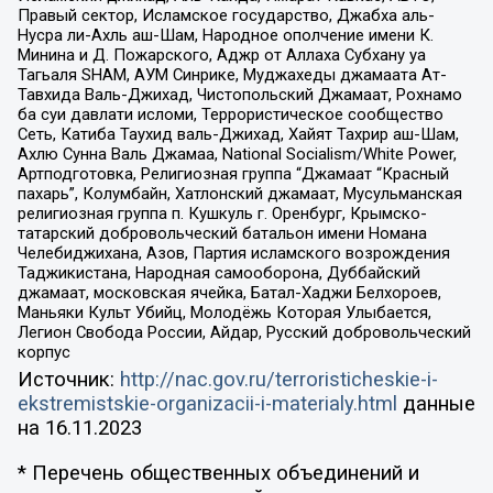
Правый сектор, Исламское государство, Джабха аль-
Нусра ли-Ахль аш-Шам, Народное ополчение имени К.
Минина и Д. Пожарского, Аджр от Аллаха Субхану уа
Тагьаля SHAM, АУМ Синрике, Муджахеды джамаата Ат-
Тавхида Валь-Джихад, Чистопольский Джамаат, Рохнамо
ба суи давлати исломи, Террористическое сообщество
Сеть, Катиба Таухид валь-Джихад, Хайят Тахрир аш-Шам,
Ахлю Сунна Валь Джамаа, National Socialism/White Power,
Артподготовка, Религиозная группа “Джамаат “Красный
пахарь”, Колумбайн, Хатлонский джамаат, Мусульманская
религиозная группа п. Кушкуль г. Оренбург, Крымско-
татарский добровольческий батальон имени Номана
Челебиджихана, Азов, Партия исламского возрождения
Таджикистана, Народная самооборона, Дуббайский
джамаат, московская ячейка, Батал-Хаджи Белхороев,
Маньяки Культ Убийц, Молодёжь Которая Улыбается,
Легион Свобода России, Айдар, Русский добровольческий
корпус
Источник:
http://nac.gov.ru/terroristicheskie-i-
ekstremistskie-organizacii-i-materialy.html
данные
на
16.11.2023
* Перечень общественных объединений и