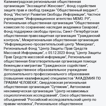
Калининградская региональная общественная организация "Экозащита!-Женсовет", Фонд содействия защите прав и свобод граждан "Общественный вердикт", Фонд "Институт Развития Свободы Информации", Частное учреждение "Информационное агентство МЕМО. РУ", Региональная общественная организация "Общественная комиссия по сохранению наследия академика Сахарова", Фонд поддержки свободы прессы, Санкт-Петербургская общественная правозащитная организация "Гражданский контроль", Межрегиональная общественная организация "Информационно-просветительский центр "Мемориал", Региональный Фонд "Центр Защиты Прав Средств Массовой Информации", с 05.12.2023 Фонд "Центр Защиты Прав Средств массовой информации", Региональная общественная благотворительная организация помощи беженцам и мигрантам "Гражданское содействие", Негосударственное образовательное учреждение дополнительного профессионального образования (повышение квалификации) специалистов "АКАДЕМИЯ ПО ПРАВАМ ЧЕЛОВЕКА", Свердловская региональная общественная организация "Сутяжник", Автономная некоммерческая организация "Центр независимых социологических исследований", Союз общественных объединений "Российский исследовательский центр по правам человека", Региональное общественное учреждение научно-информационный центр "МЕМОРИАЛ", Некоммерческая организация "Фонд защиты гласности", Автономная некоммерческая организация "Институт прав человека", Городская общественная организация "Екатеринбургское общество "МЕМОРИАЛ", Городская общественная организация "Рязанское историко-просветительское и правозащитное общество "Мемориал" (Рязанский Мемориал), Челябинский региональный орган общественной самодеятельности – женское общественное объединение "Женщины Евразии", Челябинский региональный орган общественной самодеятельности "Уральская правозащитная группа", Фонд содействия защите здоровья и социальной справедливости имени Андрея Рылькова, Автономная Некоммерческая Организация "Аналитический Центр Юрия Левады", Автономная некоммерческая организация социальной поддержки населения "Проект Апрель", Региональная общественная организация помощи женщинам и детям, находящимся в кризисной ситуации "Информационно-методический центр "Анна", Фонд содействия развитию массовых коммуникаций и правовому просвещению "Так-так-Так", Фонд содействия устойчивому развитию "Серебряная тайга", Свердловский региональный общественный фонд социальных проектов "Новое время", "Idel.Реалии", Кавказ.Реалии, Крым.Реалии, Телеканал Настоящее Время, Татаро-башкирская служба Радио Свобода (Azatliq Radiosi), Радио Свободная Европа/Радио Свобода (PCE/PC), "Сибирь.Реалии", "Фактограф", Благотворительный фонд помощи осужденным и их семьям, Автономная некоммерческая организация "Институт глобализации и социальных движений", Фонд "В защиту прав заключенных", Частное учреждение "Центр поддержки и содействия развитию средств массовой информации", Пензенский региональный общественный благотворительный фонд "Гражданский союз", "Север.Реалии", Некоммерческая организация Фонд "Правовая инициатива", Общество с ограниченной ответственностью "Радио Свободная Европа/Радио Свобода", Чешское информационное агентство "MEDIUM-ORIENT", Красноярская региональная общественная организация "Мы против СПИДа", Камалягин Денис Николаевич, Маркелов Сергей Евгеньевич, Пономарев Лев Александрович, Савицкая Людмила Алексеевна, Автономная некоммерческая организация "Центр по работе с проблемой насилия "НАСИЛИЮ.НЕТ", Межрегиональный профессиональный союз работников здравоохранения "Альянс врачей", Юридическое лицо, зарегистрированное в Латвийской Республике, SIA "Medusa Project" (регистрационный номер 40103797863, дата регистрации 10.06.2014), Некоммерческая организация "Фонд по борьбе с коррупцией", Автономная некоммерческая организация "Институт права и публичной политики", Баданин Роман Сергеевич, Гликин Максим Александрович, Железнова Мария Михайловна, Лукьянова Юлия Сергеевна, Маетная Елизавета Витальевна, Маняхин Петр Борисович, Чуракова Ольга Владимировна, Ярош Юлия Петровна, Юридическое лицо "The Insider SIA", зарегистрированное в Риге, Латвийская Республика (дата регистрации 26.06.2015), являющееся администратором доменного имени интернет-издания "The Insider SIA", https://theins.ru, Постернак Алексей Евгеньевич, Рубин Михаил Аркадьевич, Анин Роман Александрович, Юридическое лицо Istories fonds, зарегистрированное в Латвийской Республике (регистрационный номер 50008295751, дата регистрации 24.02.2020), Великовский Дмитрий Александрович, Долинина Ирина Николаевна, Мароховская Алеся Алексеевна, Шлейнов Роман Юрьевич, Шмагун Олеся Валентиновна, Общество с ограниченной ответственностью "Альтаир 2021", Общество с ограниченной ответственностью "Вега 2021", Общество с ограниченной ответственностью "Главный редактор 2021", Общество с ограниченной ответственностью "Ромашки монолит", Важенков Артем Валерьевич, Ивановская областная общественная организация "Центр гендерных исследований", Гурман Юрий Альбертович, Медиапроект "ОВД-Инфо", Егоров Владимир Владимирович, Жилинский Владимир Александрович, Общество с ограниченной ответственностью "ЗП", Иванова София Юрьевна, Карезина Инна Павловна, Кильтау Екатерина Викторовна, Петров Алексей Викторович, Пискунов Сергей Евгеньевич, Смирнов Сергей Сергеевич, Тихонов Михаил Сергеевич, Общество с ограниченной ответственностью "ЖУРНАЛИСТ-ИНОСТРАННЫЙ АГЕНТ", Арапова Галина Юрьевна, Вольтская Татьяна Анатольевна, Американская компания "Mason G.E.S. Anonymous Foundation" (США), являющаяся владельцем интернет-издания https://mnews.world/, Компания "Stichting Bellingcat", зарегистрированная в Нидерландах (дата регистрации 11.07.2018), Захаров Андрей Вячеславович, Клепиковская Екатерина Дмитриевна, Общество с ограниченной ответственностью "МЕМО", Перл Роман Александрович, Симонов Евгений Алексеевич, Соловьева Елена Анатольевна, Сотников Даниил Владимирович, Сурначева Елизавета Дмитриевна, Автономная некоммерческая организация по защите прав человека и информированию населения "Якутия – Наше Мнение", Общество с ограниченной ответственностью "Москоу диджитал медиа", с 26.01.2023 Общество с ограниченной ответственностью "Чайка Белые сады", Ветошкина Валерия Валерьевна, Заговора Максим Александрович, Межрегиональное общественное движение "Российская ЛГБТ - сеть", Оленичев Максим Владимирович, Павлов Иван Юрьевич, Скворцова Елена Сергеевна, Общество с ограниченной ответственностью "Как бы инагент", Кочетков Игорь Викторович, Общество с ограниченной ответственностью "Честные выборы", Еланчик Олег Александрович, Общество с ограниченной ответственностью "Нобелевский призыв", Гималова Регина Эмилевна, Григорьев Андрей Валерьевич, Григорьева Алина Александровна, Ассоциация по содействию защите прав призывников, альтернативнослужащих и военнослужащих "Правозащитная группа "Гражданин.Армия.Право", Хисамова Регина Фаритовна, Автономная некоммерческая организация по реализации социально-правовых программ "Лилит", Дальневосточное общественное движение "Маяк", Санкт-Петербургская ЛГБТ-инициативная группа "Выход", Инициативная группа ЛГБТ+ "Реверс", Алексеев Андрей Викторович, Бекбулатова Таисия Львовна, Беляев Иван Михайлович, Владыкина Елена Сергеевна, Гельман Марат Александрович, Никульшина Вероника Юрьевна, Толоконникова Надежда Андреевна, Шендерович Виктор Анатольевич, Общество с ограниченной ответственностью "Данное сообщение", Общество с ограниченной ответственностью Издательский дом "Новая глава", Айнбиндер Александра Александровна, Московский комьюнити-центр для ЛГБТ+инициатив, Благотворительный фонд развития филантропии, Deutsche Welle (Германия, Kurt-Schumacher-Strasse 3, 53113 Bonn), Борзунова Мария Михайловна, Воробьев Виктор Викторович, Голубева Анна Львовна, Константинова Алла Михайловна, Малкова Ирина Владимировна, Мурадов Мурад Абдулгалимович, Осетинская Елизавета Николаевна, Понасенков Евгений Николаевич, Ганапольский Матвей Юрьевич, Киселев Евгений Алексеевич, Борухович Ирина Григорьевна, Дремин Иван Тимофеевич, Дубровский Дмитрий Викторович, Красноярская региональная общественная организация поддержки и развития альтернативных образовательных технологий и межкультурных коммуникаций "ИНТЕРРА", Маяковская Екатерина Алексеевна, Фейгин Марк Захарович, Филимонов Андрей Викторович, Дзугкоева Регина Николаевна, Доброхотов Роман Александрович, Дудь Юрий Александрович, Елкин Сергей Владимирович, Кругликов Кирилл Игоревич, Сабунаева Мария Леонидовна, Семенов Алексей Владимирович, Шаинян Карен Багратович, Шульман Екатерина Михайловна, Асафьев Артур Валерьевич, Вахштайн Виктор Семенович, Венедиктов Алексей Алексеевич, Лушникова Екатерина Евгеньевна, Волков Леонид Михайлович, Невзоров Александр Глебович, Пархоменко Сергей Борисович, Сироткин Ярослав Николаевич, Кара-Мурза Владимир Владимирович, Баранова Наталья Владимировна, Гозман Леонид Яковлевич, Кагарлицкий Борис Юльевич, Климарев Михаил Валерьевич, Милов Владимир Станиславович, Автономная некоммерческая организация Краснодарский центр современного искусства "Типография", Моргенштерн Алишер Тагирович, Соболь Любовь Эдуардовна, Общество с ограниченной ответственностью "ЛИЗА НОРМ", Каспаров Гарри Кимович, Ходорковский Михаил Борисович, Общество с ограниченной ответственностью "Апрельские тезисы", Данилович Ирина Брониславовна, Кашин Олег Владимирович, Петров Николай Владимирович, Пивоваров Алексей Владимирович, Соколов Михаил Владимирович, Цветкова Юлия Владимировна, Чичваркин Евгений Александрович, Комитет против пыток/Команда против пыток, Общество с ограниченной ответственностью "Первый научный", Общество с ограниченной ответственностью "Вертолет и ко", Белоцерковская Вероника Борисовна, Кац Максим Евгеньевич, Лазарева Татьяна Юрьевна, Шаведдинов Руслан Табризович, Яшин Илья Валерьевич, Общество с ограниченной ответственностью "Иноагент ААВ", Алешковский Дмитрий Петрович, Альбац Евгения Марковна, Быков Дмитрий Львович, Галямина Юлия Евгеньевна, Лойко Сергей Леонидович, Мартынов Кирилл Константинович, Медведев Сергей Александрович, Крашенинников Федор Геннадиевич, Гордеева Катерина Вл