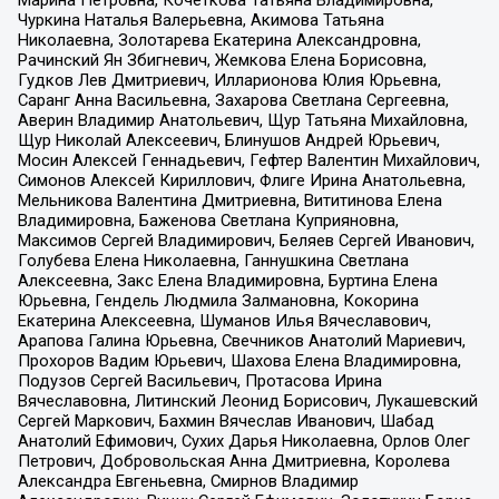
Марина Петровна, Кочеткова Татьяна Владимировна,
Чуркина Наталья Валерьевна, Акимова Татьяна
Николаевна, Золотарева Екатерина Александровна,
Рачинский Ян Збигневич, Жемкова Елена Борисовна,
Гудков Лев Дмитриевич, Илларионова Юлия Юрьевна,
Саранг Анна Васильевна, Захарова Светлана Сергеевна,
Аверин Владимир Анатольевич, Щур Татьяна Михайловна,
Щур Николай Алексеевич, Блинушов Андрей Юрьевич,
Мосин Алексей Геннадьевич, Гефтер Валентин Михайлович,
Симонов Алексей Кириллович, Флиге Ирина Анатольевна,
Мельникова Валентина Дмитриевна, Вититинова Елена
Владимировна, Баженова Светлана Куприяновна,
Максимов Сергей Владимирович, Беляев Сергей Иванович,
Голубева Елена Николаевна, Ганнушкина Светлана
Алексеевна, Закс Елена Владимировна, Буртина Елена
Юрьевна, Гендель Людмила Залмановна, Кокорина
Екатерина Алексеевна, Шуманов Илья Вячеславович,
Арапова Галина Юрьевна, Свечников Анатолий Мариевич,
Прохоров Вадим Юрьевич, Шахова Елена Владимировна,
Подузов Сергей Васильевич, Протасова Ирина
Вячеславовна, Литинский Леонид Борисович, Лукашевский
Сергей Маркович, Бахмин Вячеслав Иванович, Шабад
Анатолий Ефимович, Сухих Дарья Николаевна, Орлов Олег
Петрович, Добровольская Анна Дмитриевна, Королева
Александра Евгеньевна, Смирнов Владимир