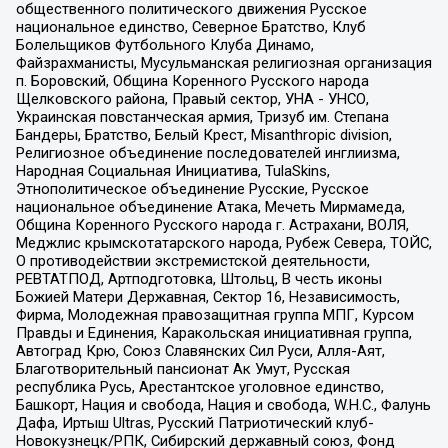
общественного политического движения Русское
национальное единство, Северное Братство, Клуб
Болельщиков Футбольного Клуба Динамо,
Файзрахманисты, Мусульманская религиозная организация
п. Боровский, Община Коренного Русского народа
Щелковского района, Правый сектор, УНА - УНСО,
Украинская повстанческая армия, Тризуб им. Степана
Бандеры, Братство, Белый Крест, Misanthropic division,
Религиозное объединение последователей инглиизма,
Народная Социальная Инициатива, TulaSkins,
Этнополитическое объединение Русские, Русское
национальное объединение Атака, Мечеть Мирмамеда,
Община Коренного Русского народа г. Астрахани, ВОЛЯ,
Меджлис крымскотатарского народа, Рубеж Севера, ТОЙС,
О противодействии экстремистской деятельности,
РЕВТАТПОД, Артподготовка, Штольц, В честь иконы
Божией Матери Державная, Сектор 16, Независимость,
Фирма, Молодежная правозащитная группа МПГ, Курсом
Правды и Единения, Каракольская инициативная группа,
Автоград Крю, Союз Славянских Сил Руси, Алля-Аят,
Благотворительный пансионат Ак Умут, Русская
республика Русь, Арестантское уголовное единство,
Башкорт, Нация и свобода, Нация и свобода, W.H.С., Фалунь
Дафа, Иртыш Ultras, Русский Патриотический клуб-
Новокузнецк/РПК, Сибирский державный союз, Фонд