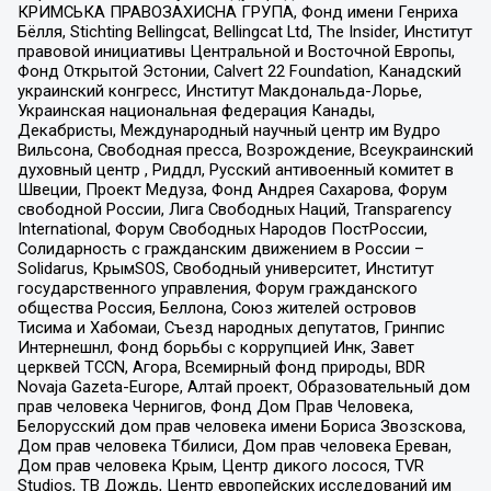
КРИМСЬКА ПРАВОЗАХИСНА ГРУПА, Фонд имени Генриха
Бёлля, Stichting Bellingcat, Bellingcat Ltd, The Insider, Институт
правовой инициативы Центральной и Восточной Европы,
Фонд Открытой Эстонии, Calvert 22 Foundation, Канадский
украинский конгресс, Институт Макдональда-Лорье,
Украинская национальная федерация Канады,
Декабристы, Международный научный центр им Вудро
Вильсона, Свободная пресса, Возрождение, Всеукраинский
духовный центр , Риддл, Русский антивоенный комитет в
Швеции, Проект Медуза, Фонд Андрея Сахарова, Форум
свободной России, Лига Свободных Наций, Transparеncy
International, Форум Свободных Народов ПостРоссии,
Солидарность с гражданским движением в России –
Solidarus, КрымSOS, Свободный университет, Институт
государственного управления, Форум гражданского
общества Россия, Беллона, Союз жителей островов
Тисима и Хабомаи, Съезд народных депутатов, Гринпис
Интернешнл, Фонд борьбы с коррупцией Инк, Завет
церквей TCCN, Агора, Всемирный фонд природы, BDR
Novaja Gazeta-Europe, Алтай проект, Образовательный дом
прав человека Чернигов, Фонд Дом Прав Человека,
Белорусский дом прав человека имени Бориса Звозскова,
Дом прав человека Тбилиси, Дом прав человека Ереван,
Дом прав человека Крым, Центр дикого лосося, TVR
Studios, ТВ Дождь, Центр европейских исследований им