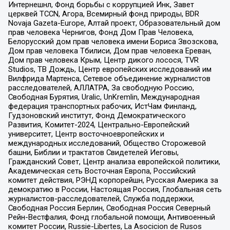
Интернешнл, Фонд борьбы с коррупцией Инк, Завет
церквей TCCN, Агора, Всемирный фонд природы, BDR
Novaja Gazeta-Europe, Алтай проект, Образовательный дом
прав человека Чернигов, Фонд Дом Прав Человека,
Белорусский дом прав человека имени Бориса Звозскова,
Дом прав человека Тбилиси, Дом прав человека Ереван,
Дом прав человека Крым, Центр дикого лосося, TVR
Studios, ТВ Дождь, Центр европейских исследований им
Вилфрида Мартенса, Сетевое объединение журналистов
расследователей, АЛЛАТРА, За свободную Россию,
Свободная Бурятия, Uralic, UnKremlin, Международная
федерация транспортных рабочих, ИстЧам Финланд,
Гудзоновский институт, Фонд Демократического
Развития, Комитет-2024, Центрально-Европейский
университет, Центр восточноевропейских и
международных исследований, Общество Сторожевой
башни, Библии и трактатов Свидетелей Иеговы,
Гражданский Совет, Центр анализа европейской политики,
Академическая сеть Восточная Европа, Российский
комитет действия, РЭНД корпорейшн, Русская Америка за
демократию в России, Настоящая Россия, Глобальная сеть
журналистов-расследователей, Служба поддержки,
Свободная Россия Берлин, Свободная Россия Северный
Рейн-Вестфалия, Фонд глобальной помощи, Антивоенный
комитет России, Russie-Libertes, La Asocicion de Rusos