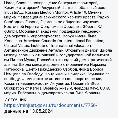
Libres, Союз за возвращение Северных территорий,
Крымскотатарский Ресурсный Центр, Глобальный союз
IndustriALL, Russian Election Monitor, Article 19, Мнение
медиа, Федерация анархического черного креста, Радио
Свободная Европа, Германское общество изучения
Восточной Европы, Фонд имени Фридриха Эберта, XZ
gGmbH, Мобильная академия поддержки гендерной
демократии и миротворчества, Форум имени Льва
Копелева, American Councils for International Education,
Cultural Vistas, Institute of International Education,
Антивоенное движение Антальи, Открытый диалог, Школа
международных отношений и государственной политики
им Питера Мунка, Российско-канадский демократический
альянс, Школа международных отношений им Нормана
Патерсона, Центр Гражданских Свобод, Фонд Бориса
Немцова за Свободу, Фонд имени Фридриха Науманна за
свободу, Феминистское антивоенное сопротивление,
Комитет независимости Ингушетии, Прометей, Stop
Occupation of Karelia, Вернись живым, Фридом Хаус, СОТА
медиа, Либерально-демократическая Лига Украины
Источник:
https://minjust.gov.ru/ru/documents/7756/
данные на
13.05.2024