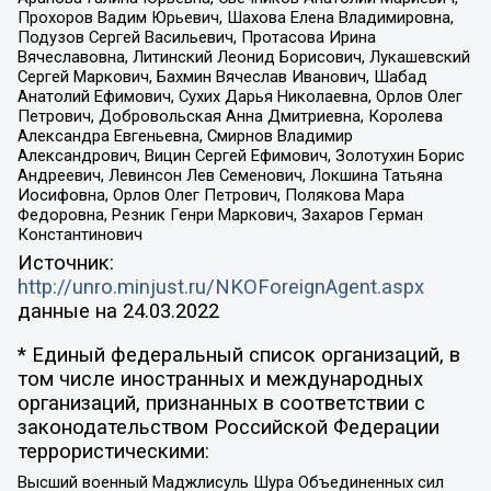
Прохоров Вадим Юрьевич, Шахова Елена Владимировна,
Подузов Сергей Васильевич, Протасова Ирина
Вячеславовна, Литинский Леонид Борисович, Лукашевский
Сергей Маркович, Бахмин Вячеслав Иванович, Шабад
Анатолий Ефимович, Сухих Дарья Николаевна, Орлов Олег
Петрович, Добровольская Анна Дмитриевна, Королева
Александра Евгеньевна, Смирнов Владимир
Александрович, Вицин Сергей Ефимович, Золотухин Борис
Андреевич, Левинсон Лев Семенович, Локшина Татьяна
Иосифовна, Орлов Олег Петрович, Полякова Мара
Федоровна, Резник Генри Маркович, Захаров Герман
Константинович
Источник:
http://unro.minjust.ru/NKOForeignAgent.aspx
данные на
24.03.2022
* Единый федеральный список организаций, в
том числе иностранных и международных
организаций, признанных в соответствии с
законодательством Российской Федерации
террористическими:
Высший военный Маджлисуль Шура Объединенных сил