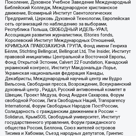
Поколение, Духовное Учебное Заведение Международный
Библейский Колледж, Международное христианское
движение, Всемирный Институт Саентологических
Предприятий, Церковь Духовной Технологии, Европейская
сеть организаций по наблюдению за выборами,
Республика Польша, СВОБОДНЫЙ ИДЕЛЬ-УРАЛ,
Ассоциация развития журналистики, IStories fonds,
Королевский Институт Международных Отношений,
КРИМСЬКА ПРАВОЗАХИСНА ГРУПА, Фонд имени Генриха
Бёлля, Stichting Bellingcat, Bellingcat Ltd, The Insider, Институт
правовой инициативы Центральной и Восточной Европы,
Фонд Открытой Эстонии, Calvert 22 Foundation, Канадский
украинский конгресс, Институт Макдональда-Лорье,
Украинская национальная федерация Канады,
Декабристы, Международный научный центр им Вудро
Вильсона, Свободная пресса, Возрождение, Всеукраинский
духовный центр , Риддл, Русский антивоенный комитет в
Швеции, Проект Медуза, Фонд Андрея Сахарова, Форум
свободной России, Лига Свободных Наций, Transparеncy
International, Форум Свободных Народов ПостРоссии,
Солидарность с гражданским движением в России –
Solidarus, КрымSOS, Свободный университет, Институт
государственного управления, Форум гражданского
общества Россия, Беллона, Союз жителей островов
Тисима и Хабомаи, Съезд народных депутатов, Гринпис