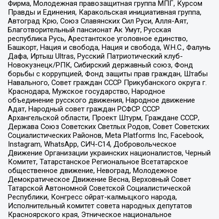
Фирма, Молодежная правозащитная группа МПГ, Курсом
Правды и Единения, Каракольская инициативная группа,
Автоград Крю, Союз Славянских Сил Руси, Алля-Аят,
Благотворительный пансионат Ак Умут, Русская
республика Русь, Арестантское уголовное единство,
Башкорт, Нация и свобода, Нация и свобода, W.H.С., Фалунь
Дафа, Иртыш Ultras, Русский Патриотический клуб-
Новокузнецк/РПК, Сибирский державный союз, Фонд
борьбы с коррупцией, Фонд защиты прав граждан, Штабы
Навального, Совет граждан СССР Прикубанского округа г.
Краснодара, Мужское государство, Народное
объединение русского движения, Народное движение
Адат, Народный совет граждан РСФСР СССР
Архангельской области, Проект Штурм, Граждане СССР,
Держава Союз Советских Светлых Родов, Совет Советских
Социалистических Районов, Meta Platforms Inc, Facebook,
Instagram, WhatsApp, СИЧ-С14, Добровольческое
Движение Организации украинских националистов, Черный
Комитет, Татарстанское Региональное Всетатарское
общественное движение, Невоград, Молодежное
Демократическое Движение Весна, Верховный Совет
Татарской Автономной Советской Социалистической
Республики, Конгресс ойрат-калмыцкого народа,
Исполнительный комитет совета народных депутатов
Красноярского края, Этническое национальное