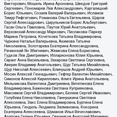
Викторович, Мошель Ирина Ароновна, Шведов Григорий
Сергеевич, Пономарев Лев Александрович, Каргалицкий
Борис Юльевич, Созаев Валерий Валерьевич, Исламов
Тимур Рифгатович, Романова Ольга Евгеньевна, Щаров
Сергей Алексадрович, Цирульников Борис Альбертович,
Гасан Ольга Павловна, Паутов Юрий Анатольевич,
Верховский Александр Маркович, Пислакова-Паркер
Марина Петровна, Кочеткова Татьяна Владимировна,
Чуркина Наталья Валерьевна, Акимова Татьяна
Николаевна, Золотарева Екатерина Александровна,
Рачинский Ян Збигневич, Жемкова Елена Борисовна,
Гудков Лев Дмитриевич, Илларионова Юлия Юрьевна,
Саранг Анна Васильевна, Захарова Светлана Сергеевна,
Аверин Владимир Анатольевич, Щур Татьяна Михайловна,
Щур Николай Алексеевич, Блинушов Андрей Юрьевич,
Мосин Алексей Геннадьевич, Гефтер Валентин Михайлович,
Симонов Алексей Кириллович, Флиге Ирина Анатольевна,
Мельникова Валентина Дмитриевна, Вититинова Елена
Владимировна, Баженова Светлана Куприяновна,
Максимов Сергей Владимирович, Беляев Сергей Иванович,
Голубева Елена Николаевна, Ганнушкина Светлана
Алексеевна, Закс Елена Владимировна, Буртина Елена
Юрьевна, Гендель Людмила Залмановна, Кокорина
Екатерина Алексеевна, Шуманов Илья Вячеславович,
Арапова Галина Юрьевна, Свечников Анатолий Мариевич,