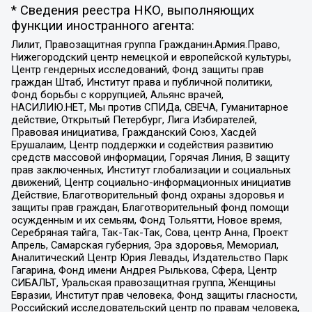
* Сведения реестра НКО, выполняющих
функции иностранного агента:
Лилит, Правозащитная группа Гражданин.Армия.Право,
Нижегородский центр немецкой и европейской культуры,
Центр гендерных исследований, Фонд защиты прав
граждан Штаб, Институт права и публичной политики,
Фонд борьбы с коррупцией, Альянс врачей,
НАСИЛИЮ.НЕТ, Мы против СПИДа, СВЕЧА, Гуманитарное
действие, Открытый Петербург, Лига Избирателей,
Правовая инициатива, Гражданский Союз, Хасдей
Ерушалаим, Центр поддержки и содействия развитию
средств массовой информации, Горячая Линия, В защиту
прав заключенных, Институт глобализации и социальных
движений, Центр социально-информационных инициатив
Действие, Благотворительный фонд охраны здоровья и
защиты прав граждан, Благотворительный фонд помощи
осужденным и их семьям, Фонд Тольятти, Новое время,
Серебряная тайга, Так-Так-Так, Сова, центр Анна, Проект
Апрель, Самарская губерния, Эра здоровья, Мемориал,
Аналитический Центр Юрия Левады, Издательство Парк
Гагарина, Фонд имени Андрея Рылькова, Сфера, Центр
СИБАЛЬТ, Уральская правозащитная группа, Женщины
Евразии, Институт прав человека, Фонд защиты гласности,
Российский исследовательский центр по правам человека,