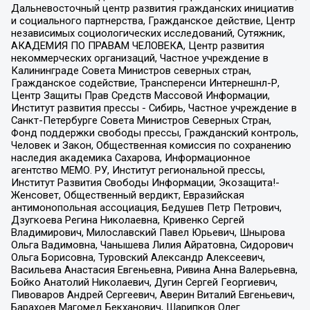
Дальневосточный центр развития гражданских инициатив
и социального партнерства, Гражданское действие, Центр
независимых социологических исследований, Сутяжник,
АКАДЕМИЯ ПО ПРАВАМ ЧЕЛОВЕКА, Центр развития
некоммерческих организаций, Частное учреждение в
Калининграде Совета Министров северных стран,
Гражданское содействие, Трансперенси Интернешнл-Р,
Центр Защиты Прав Средств Массовой Информации,
Институт развития прессы - Сибирь, Частное учреждение в
Санкт-Петербурге Совета Министров Северных Стран,
Фонд поддержки свободы прессы, Гражданский контроль,
Человек и Закон, Общественная комиссия по сохранению
наследия академика Сахарова, Информационное
агентство МЕМО. РУ, Институт региональной прессы,
Институт Развития Свободы Информации, Экозащита!-
Женсовет, Общественный вердикт, Евразийская
антимонопольная ассоциация, Бедушев Петр Петрович,
Дзугкоева Регина Николаевна, Кривенко Сергей
Владимирович, Милославский Павел Юрьевич, Шнырова
Ольга Вадимовна, Чанышева Лилия Айратовна, Сидорович
Ольга Борисовна, Туровский Александр Алексеевич,
Васильева Анастасия Евгеньевна, Ривина Анна Валерьевна,
Бойко Анатолий Николаевич, Дугин Сергей Георгиевич,
Пивоваров Андрей Сергеевич, Аверин Виталий Евгеньевич,
Барахоев Магомед Бекханович, Шарипков Олег