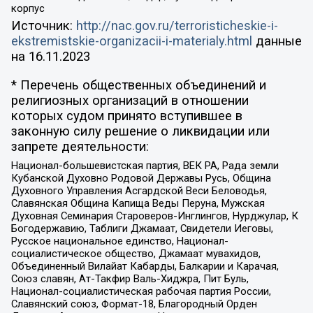
корпус
Источник:
http://nac.gov.ru/terroristicheskie-i-
ekstremistskie-organizacii-i-materialy.html
данные
на
16.11.2023
* Перечень общественных объединений и
религиозных организаций в отношении
которых судом принято вступившее в
законную силу решение о ликвидации или
запрете деятельности:
Национал-большевистская партия, ВЕК РА, Рада земли
Кубанской Духовно Родовой Державы Русь, Община
Духовного Управления Асгардской Веси Беловодья,
Славянская Община Капища Веды Перуна, Мужская
Духовная Семинария Староверов-Инглингов, Нурджулар, К
Богодержавию, Таблиги Джамаат, Свидетели Иеговы,
Русское национальное единство, Национал-
социалистическое общество, Джамаат мувахидов,
Объединенный Вилайат Кабарды, Балкарии и Карачая,
Союз славян, Ат-Такфир Валь-Хиджра, Пит Буль,
Национал-социалистическая рабочая партия России,
Славянский союз, Формат-18, Благородный Орден