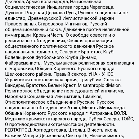
Дьявола, Армия воли народа, Национальная
Социалистическая Инициатива города Череповца,
Духовно-Родовая Держава Русь, Русское национальное
единство, Древнерусской Инглистической церкви
Православных Староверов-Инглингов, Русский
общенациональный союз, Движение против нелегальной
иммиграции, Кровь и Честь, О свободе совести и о
религиозных объединениях, Омская организация
общественного политического движения Русское
национальное единство, Северное Братство, Клуб
Болельщиков Футбольного Клуба Динамо,
Файзрахманисты, Мусульманская религиозная организация
п. Боровский, Община Коренного Русского народа
Щелковского района, Правый сектор, УНА - УНСО,
Украинская повстанческая армия, Тризуб им. Степана
Бандеры, Братство, Белый Крест, Misanthropic division,
Религиозное объединение последователей инглиизма,
Народная Социальная Инициатива, TulaSkins,
Этнополитическое объединение Русские, Русское
национальное объединение Атака, Мечеть Мирмамеда,
Община Коренного Русского народа г. Астрахани, ВОЛЯ,
Меджлис крымскотатарского народа, Рубеж Севера, ТОЙС,
О противодействии экстремистской деятельности,
РЕВТАТПОД, Артподготовка, Штольц, В честь иконы
Божией Матери Державная, Сектор 16, Независимость,