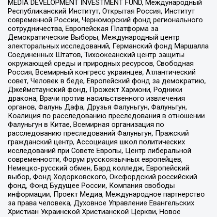
MEDIA DEVELOPMENT INVESTMENT FUND, Международный
Республиканский Институт, Открытая Россия, Институт
современной России, Черноморский фонд регионального
сотрудничества, Европейская Платформа за
Демократические Выборы, Международный центр
электоральных исследований, Германский фонд Маршалла
Соединенных Штатов, Тихоокеанский центр защиты
окружающей среды и природных ресурсов, Свободная
Россия, Всемирный конгресс украинцев, Атлантический
совет, Человек в беде, Европейский фонд за демократию,
Джеймстаунский фонд, Прожект Хармони, Родники
дракона, Врачи против насильственного извлечения
органов, Фалунь Дафа, Друзья Фалуньгун, Фалуньгун,
Коалиция по расследованию преследования в отношении
Фалуньгун в Китае, Всемирная организация по
расследованию преследований Фалуньгун, Пражский
гражданский центр, Ассоциация школ политических
исследований при Совете Европы, Центр либеральной
современности, Форум русскоязычных европейцев,
Немецко-русский обмен, Бард колледж, Европейский
выбор, Фонд Ходорковского, Оксфордский российский
фонд, Фонд Будущее России, Компания свободы
информации, Проект Медиа, Международное партнерство
за права человека, Духовное Управление Евангельских
Христиан Украинской Христианской Церкви, Новое