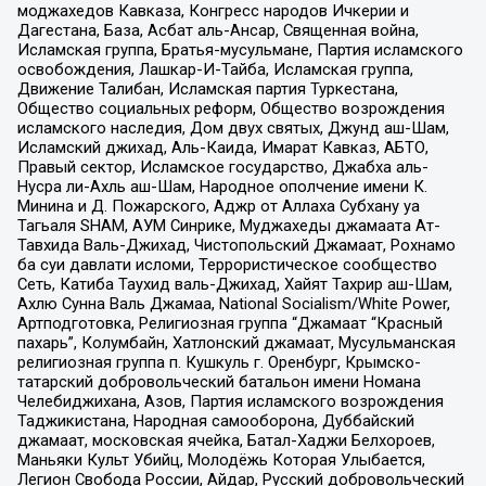
моджахедов Кавказа, Конгресс народов Ичкерии и
Дагестана, База, Асбат аль-Ансар, Священная война,
Исламская группа, Братья-мусульмане, Партия исламского
освобождения, Лашкар-И-Тайба, Исламская группа,
Движение Талибан, Исламская партия Туркестана,
Общество социальных реформ, Общество возрождения
исламского наследия, Дом двух святых, Джунд аш-Шам,
Исламский джихад, Аль-Каида, Имарат Кавказ, АБТО,
Правый сектор, Исламское государство, Джабха аль-
Нусра ли-Ахль аш-Шам, Народное ополчение имени К.
Минина и Д. Пожарского, Аджр от Аллаха Субхану уа
Тагьаля SHAM, АУМ Синрике, Муджахеды джамаата Ат-
Тавхида Валь-Джихад, Чистопольский Джамаат, Рохнамо
ба суи давлати исломи, Террористическое сообщество
Сеть, Катиба Таухид валь-Джихад, Хайят Тахрир аш-Шам,
Ахлю Сунна Валь Джамаа, National Socialism/White Power,
Артподготовка, Религиозная группа “Джамаат “Красный
пахарь”, Колумбайн, Хатлонский джамаат, Мусульманская
религиозная группа п. Кушкуль г. Оренбург, Крымско-
татарский добровольческий батальон имени Номана
Челебиджихана, Азов, Партия исламского возрождения
Таджикистана, Народная самооборона, Дуббайский
джамаат, московская ячейка, Батал-Хаджи Белхороев,
Маньяки Культ Убийц, Молодёжь Которая Улыбается,
Легион Свобода России, Айдар, Русский добровольческий