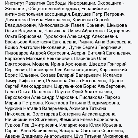
Институт Развития Свободы Информации, Экозащита!-
Женсовет, Общественный вердикт, Евразийская
антимонопольная ассоциация, Бедушев Петр Петрович,
Дзугкоева Регина Николаевна, Кривенко Сергей
Владимирович, Милославский Павел Юрьевич, Шнырова
Ольга Вадимовна, Чанышева Лилия Айратовна, Сидорович
Ольга Борисовна, Туровский Александр Алексеевич,
Васильева Анастасия Евгеньевна, Ривина Анна Валерьевна,
Бойко Анатолий Николаевич, Дугин Сергей Георгиевич,
Пивоваров Андрей Сергеевич, Аверин Виталий Евгеньевич,
Барахоев Магомед Бекханович, Шарипков Олег
Викторович, Мошель Ирина Ароновна, Шведов Григорий
Сергеевич, Пономарев Лев Александрович, Каргалицкий
Борис Юльевич, Созаев Валерий Валерьевич, Исламов
Тимур Рифгатович, Романова Ольга Евгеньевна, Щаров
Сергей Алексадрович, Цирульников Борис Альбертович,
Гасан Ольга Павловна, Паутов Юрий Анатольевич,
Верховский Александр Маркович, Пислакова-Паркер
Марина Петровна, Кочеткова Татьяна Владимировна,
Чуркина Наталья Валерьевна, Акимова Татьяна
Николаевна, Золотарева Екатерина Александровна,
Рачинский Ян Збигневич, Жемкова Елена Борисовна,
Гудков Лев Дмитриевич, Илларионова Юлия Юрьевна,
Саранг Анна Васильевна, Захарова Светлана Сергеевна,
Аверин Владимир Анатольевич, Щур Татьяна Михайловна,