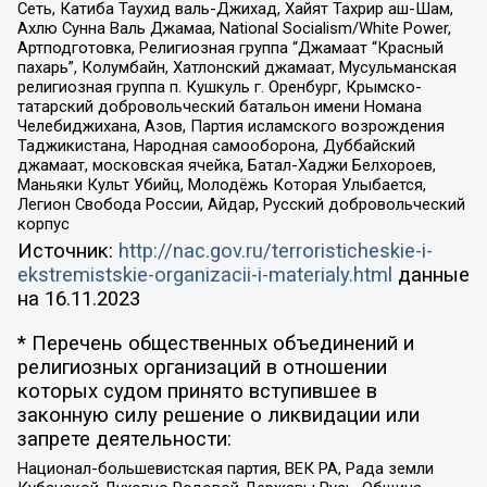
Сеть, Катиба Таухид валь-Джихад, Хайят Тахрир аш-Шам,
Ахлю Сунна Валь Джамаа, National Socialism/White Power,
Артподготовка, Религиозная группа “Джамаат “Красный
пахарь”, Колумбайн, Хатлонский джамаат, Мусульманская
религиозная группа п. Кушкуль г. Оренбург, Крымско-
татарский добровольческий батальон имени Номана
Челебиджихана, Азов, Партия исламского возрождения
Таджикистана, Народная самооборона, Дуббайский
джамаат, московская ячейка, Батал-Хаджи Белхороев,
Маньяки Культ Убийц, Молодёжь Которая Улыбается,
Легион Свобода России, Айдар, Русский добровольческий
корпус
Источник:
http://nac.gov.ru/terroristicheskie-i-
ekstremistskie-organizacii-i-materialy.html
данные
на
16.11.2023
* Перечень общественных объединений и
религиозных организаций в отношении
которых судом принято вступившее в
законную силу решение о ликвидации или
запрете деятельности:
Национал-большевистская партия, ВЕК РА, Рада земли