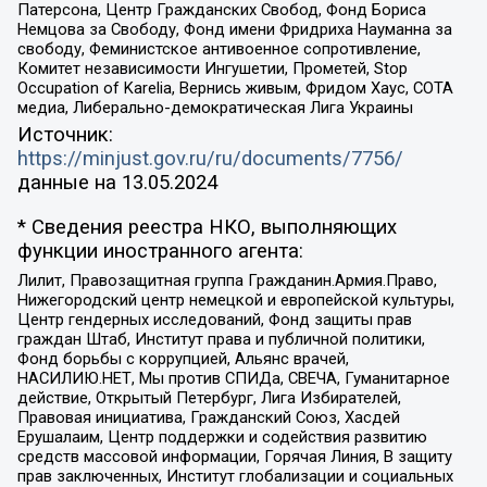
Патерсона, Центр Гражданских Свобод, Фонд Бориса
Немцова за Свободу, Фонд имени Фридриха Науманна за
свободу, Феминистское антивоенное сопротивление,
Комитет независимости Ингушетии, Прометей, Stop
Occupation of Karelia, Вернись живым, Фридом Хаус, СОТА
медиа, Либерально-демократическая Лига Украины
Источник:
https://minjust.gov.ru/ru/documents/7756/
данные на
13.05.2024
* Сведения реестра НКО, выполняющих
функции иностранного агента:
Лилит, Правозащитная группа Гражданин.Армия.Право,
Нижегородский центр немецкой и европейской культуры,
Центр гендерных исследований, Фонд защиты прав
граждан Штаб, Институт права и публичной политики,
Фонд борьбы с коррупцией, Альянс врачей,
НАСИЛИЮ.НЕТ, Мы против СПИДа, СВЕЧА, Гуманитарное
действие, Открытый Петербург, Лига Избирателей,
Правовая инициатива, Гражданский Союз, Хасдей
Ерушалаим, Центр поддержки и содействия развитию
средств массовой информации, Горячая Линия, В защиту
прав заключенных, Институт глобализации и социальных