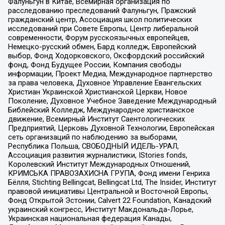
Фалуньгун в Китае, Всемирная организация по
расследованию преследований Фалуньгун, Пражский
гражданский центр, Ассоциация школ политических
исследований при Совете Европы, Центр либеральной
современности, Форум русскоязычных европейцев,
Немецко-русский обмен, Бард колледж, Европейский
выбор, Фонд Ходорковского, Оксфордский российский
фонд, Фонд Будущее России, Компания свободы
информации, Проект Медиа, Международное партнерство
за права человека, Духовное Управление Евангельских
Христиан Украинской Христианской Церкви, Новое
Поколение, Духовное Учебное Заведение Международный
Библейский Колледж, Международное христианское
движение, Всемирный Институт Саентологических
Предприятий, Церковь Духовной Технологии, Европейская
сеть организаций по наблюдению за выборами,
Республика Польша, СВОБОДНЫЙ ИДЕЛЬ-УРАЛ,
Ассоциация развития журналистики, IStories fonds,
Королевский Институт Международных Отношений,
КРИМСЬКА ПРАВОЗАХИСНА ГРУПА, Фонд имени Генриха
Бёлля, Stichting Bellingcat, Bellingcat Ltd, The Insider, Институт
правовой инициативы Центральной и Восточной Европы,
Фонд Открытой Эстонии, Calvert 22 Foundation, Канадский
украинский конгресс, Институт Макдональда-Лорье,
Украинская национальная федерация Канады,