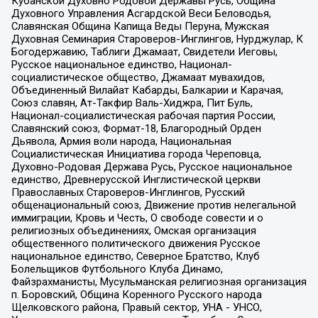
Кубанской Духовно Родовой Державы Русь, Община
Духовного Управления Асгардской Веси Беловодья,
Славянская Община Капища Веды Перуна, Мужская
Духовная Семинария Староверов-Инглингов, Нурджулар, К
Богодержавию, Таблиги Джамаат, Свидетели Иеговы,
Русское национальное единство, Национал-
социалистическое общество, Джамаат мувахидов,
Объединенный Вилайат Кабарды, Балкарии и Карачая,
Союз славян, Ат-Такфир Валь-Хиджра, Пит Буль,
Национал-социалистическая рабочая партия России,
Славянский союз, Формат-18, Благородный Орден
Дьявола, Армия воли народа, Национальная
Социалистическая Инициатива города Череповца,
Духовно-Родовая Держава Русь, Русское национальное
единство, Древнерусской Инглистической церкви
Православных Староверов-Инглингов, Русский
общенациональный союз, Движение против нелегальной
иммиграции, Кровь и Честь, О свободе совести и о
религиозных объединениях, Омская организация
общественного политического движения Русское
национальное единство, Северное Братство, Клуб
Болельщиков Футбольного Клуба Динамо,
Файзрахманисты, Мусульманская религиозная организация
п. Боровский, Община Коренного Русского народа
Щелковского района, Правый сектор, УНА - УНСО,