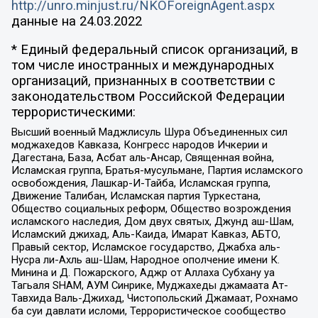
http://unro.minjust.ru/NKOForeignAgent.aspx
данные на
24.03.2022
* Единый федеральный список организаций, в
том числе иностранных и международных
организаций, признанных в соответствии с
законодательством Российской Федерации
террористическими:
Высший военный Маджлисуль Шура Объединенных сил
моджахедов Кавказа, Конгресс народов Ичкерии и
Дагестана, База, Асбат аль-Ансар, Священная война,
Исламская группа, Братья-мусульмане, Партия исламского
освобождения, Лашкар-И-Тайба, Исламская группа,
Движение Талибан, Исламская партия Туркестана,
Общество социальных реформ, Общество возрождения
исламского наследия, Дом двух святых, Джунд аш-Шам,
Исламский джихад, Аль-Каида, Имарат Кавказ, АБТО,
Правый сектор, Исламское государство, Джабха аль-
Нусра ли-Ахль аш-Шам, Народное ополчение имени К.
Минина и Д. Пожарского, Аджр от Аллаха Субхану уа
Тагьаля SHAM, АУМ Синрике, Муджахеды джамаата Ат-
Тавхида Валь-Джихад, Чистопольский Джамаат, Рохнамо
ба суи давлати исломи, Террористическое сообщество