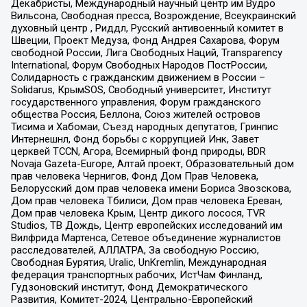
Декабристы, Международный научный центр им Вудро
Вильсона, Свободная пресса, Возрождение, Всеукраинский
духовный центр , Риддл, Русский антивоенный комитет в
Швеции, Проект Медуза, Фонд Андрея Сахарова, Форум
свободной России, Лига Свободных Наций, Transparеncy
International, Форум Свободных Народов ПостРоссии,
Солидарность с гражданским движением в России –
Solidarus, КрымSOS, Свободный университет, Институт
государственного управления, Форум гражданского
общества Россия, Беллона, Союз жителей островов
Тисима и Хабомаи, Съезд народных депутатов, Гринпис
Интернешнл, Фонд борьбы с коррупцией Инк, Завет
церквей TCCN, Агора, Всемирный фонд природы, BDR
Novaja Gazeta-Europe, Алтай проект, Образовательный дом
прав человека Чернигов, Фонд Дом Прав Человека,
Белорусский дом прав человека имени Бориса Звозскова,
Дом прав человека Тбилиси, Дом прав человека Ереван,
Дом прав человека Крым, Центр дикого лосося, TVR
Studios, ТВ Дождь, Центр европейских исследований им
Вилфрида Мартенса, Сетевое объединение журналистов
расследователей, АЛЛАТРА, За свободную Россию,
Свободная Бурятия, Uralic, UnKremlin, Международная
федерация транспортных рабочих, ИстЧам Финланд,
Гудзоновский институт, Фонд Демократического
Развития, Комитет-2024, Центрально-Европейский