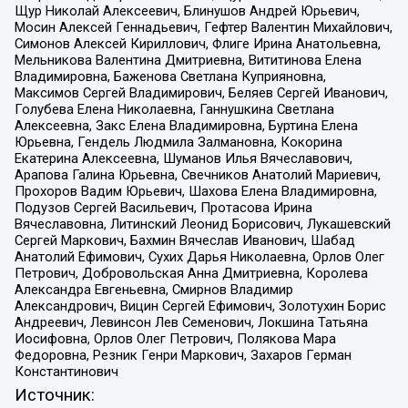
Щур Николай Алексеевич, Блинушов Андрей Юрьевич,
Мосин Алексей Геннадьевич, Гефтер Валентин Михайлович,
Симонов Алексей Кириллович, Флиге Ирина Анатольевна,
Мельникова Валентина Дмитриевна, Вититинова Елена
Владимировна, Баженова Светлана Куприяновна,
Максимов Сергей Владимирович, Беляев Сергей Иванович,
Голубева Елена Николаевна, Ганнушкина Светлана
Алексеевна, Закс Елена Владимировна, Буртина Елена
Юрьевна, Гендель Людмила Залмановна, Кокорина
Екатерина Алексеевна, Шуманов Илья Вячеславович,
Арапова Галина Юрьевна, Свечников Анатолий Мариевич,
Прохоров Вадим Юрьевич, Шахова Елена Владимировна,
Подузов Сергей Васильевич, Протасова Ирина
Вячеславовна, Литинский Леонид Борисович, Лукашевский
Сергей Маркович, Бахмин Вячеслав Иванович, Шабад
Анатолий Ефимович, Сухих Дарья Николаевна, Орлов Олег
Петрович, Добровольская Анна Дмитриевна, Королева
Александра Евгеньевна, Смирнов Владимир
Александрович, Вицин Сергей Ефимович, Золотухин Борис
Андреевич, Левинсон Лев Семенович, Локшина Татьяна
Иосифовна, Орлов Олег Петрович, Полякова Мара
Федоровна, Резник Генри Маркович, Захаров Герман
Константинович
Источник: