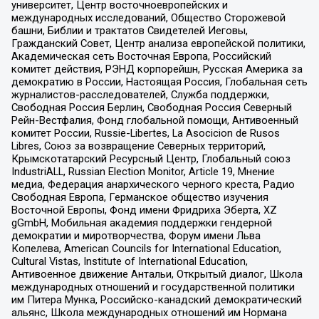
университет, Центр восточноевропейских и
международных исследований, Общество Сторожевой
башни, Библии и трактатов Свидетелей Иеговы,
Гражданский Совет, Центр анализа европейской политики,
Академическая сеть Восточная Европа, Российский
комитет действия, РЭНД корпорейшн, Русская Америка за
демократию в России, Настоящая Россия, Глобальная сеть
журналистов-расследователей, Служба поддержки,
Свободная Россия Берлин, Свободная Россия Северный
Рейн-Вестфалия, Фонд глобальной помощи, Антивоенный
комитет России, Russie-Libertes, La Asocicion de Rusos
Libres, Союз за возвращение Северных территорий,
Крымскотатарский Ресурсный Центр, Глобальный союз
IndustriALL, Russian Election Monitor, Article 19, Мнение
медиа, Федерация анархического черного креста, Радио
Свободная Европа, Германское общество изучения
Восточной Европы, Фонд имени Фридриха Эберта, XZ
gGmbH, Мобильная академия поддержки гендерной
демократии и миротворчества, Форум имени Льва
Копелева, American Councils for International Education,
Cultural Vistas, Institute of International Education,
Антивоенное движение Антальи, Открытый диалог, Школа
международных отношений и государственной политики
им Питера Мунка, Российско-канадский демократический
альянс, Школа международных отношений им Нормана