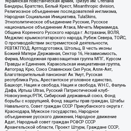
Украинская повстанческая армия, Тризуб им. Степана
Бандеры, Братство, Белый Крест, Misanthropic division,
Религиозное объединение последователей инглиизма,
Народная Социальная Инициатива, TulaSkins,
Этнополитическое объединение Русские, Русское
национальное объединение Атака, Мечеть Мирмамеда,
Община Коренного Русского народа г. Астрахани, ВОЛЯ,
Меджлис крымскотатарского народа, Рубеж Севера, ТОЙС,
О противодействии экстремистской деятельности,
РЕВТАТПОД, Артподготовка, Штольц, В честь иконы
Божией Матери Державная, Сектор 16, Независимость,
Фирма, Молодежная правозащитная группа МПГ, Курсом
Правды и Единения, Каракольская инициативная группа,
Автоград Крю, Союз Славянских Сил Руси, Алля-Аят,
Благотворительный пансионат Ак Умут, Русская
республика Русь, Арестантское уголовное единство,
Башкорт, Нация и свобода, Нация и свобода, W.H.С., Фалунь
Дафа, Иртыш Ultras, Русский Патриотический клуб-
Новокузнецк/РПК, Сибирский державный союз, Фонд
борьбы с коррупцией, Фонд защиты прав граждан, Штабы
Навального, Совет граждан СССР Прикубанского округа г.
Краснодара, Мужское государство, Народное
объединение русского движения, Народное движение
Адат, Народный совет граждан РСФСР СССР
Архангельской области, Проект Штурм, Граждане СССР,