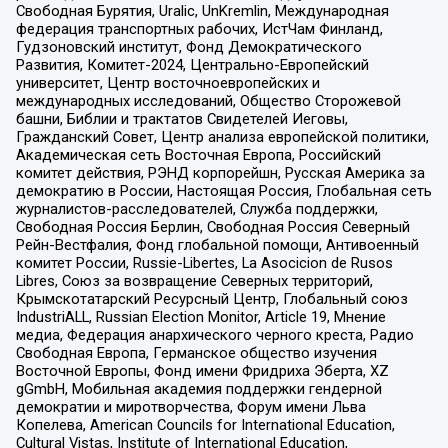
Свободная Бурятия, Uralic, UnKremlin, Международная
федерация транспортных рабочих, ИстЧам Финланд,
Гудзоновский институт, Фонд Демократического
Развития, Комитет-2024, Центрально-Европейский
университет, Центр восточноевропейских и
международных исследований, Общество Сторожевой
башни, Библии и трактатов Свидетелей Иеговы,
Гражданский Совет, Центр анализа европейской политики,
Академическая сеть Восточная Европа, Российский
комитет действия, РЭНД корпорейшн, Русская Америка за
демократию в России, Настоящая Россия, Глобальная сеть
журналистов-расследователей, Служба поддержки,
Свободная Россия Берлин, Свободная Россия Северный
Рейн-Вестфалия, Фонд глобальной помощи, Антивоенный
комитет России, Russie-Libertes, La Asocicion de Rusos
Libres, Союз за возвращение Северных территорий,
Крымскотатарский Ресурсный Центр, Глобальный союз
IndustriALL, Russian Election Monitor, Article 19, Мнение
медиа, Федерация анархического черного креста, Радио
Свободная Европа, Германское общество изучения
Восточной Европы, Фонд имени Фридриха Эберта, XZ
gGmbH, Мобильная академия поддержки гендерной
демократии и миротворчества, Форум имени Льва
Копелева, American Councils for International Education,
Cultural Vistas, Institute of International Education,