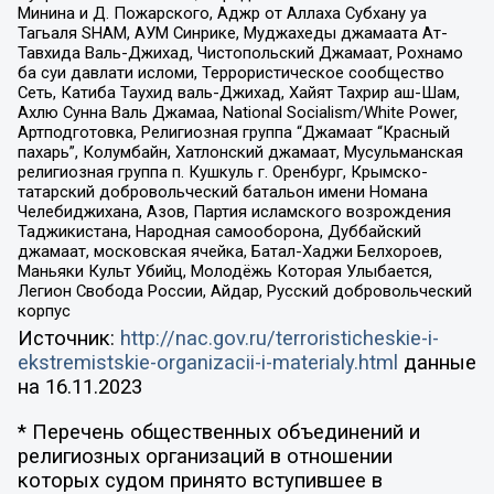
Минина и Д. Пожарского, Аджр от Аллаха Субхану уа
Тагьаля SHAM, АУМ Синрике, Муджахеды джамаата Ат-
Тавхида Валь-Джихад, Чистопольский Джамаат, Рохнамо
ба суи давлати исломи, Террористическое сообщество
Сеть, Катиба Таухид валь-Джихад, Хайят Тахрир аш-Шам,
Ахлю Сунна Валь Джамаа, National Socialism/White Power,
Артподготовка, Религиозная группа “Джамаат “Красный
пахарь”, Колумбайн, Хатлонский джамаат, Мусульманская
религиозная группа п. Кушкуль г. Оренбург, Крымско-
татарский добровольческий батальон имени Номана
Челебиджихана, Азов, Партия исламского возрождения
Таджикистана, Народная самооборона, Дуббайский
джамаат, московская ячейка, Батал-Хаджи Белхороев,
Маньяки Культ Убийц, Молодёжь Которая Улыбается,
Легион Свобода России, Айдар, Русский добровольческий
корпус
Источник:
http://nac.gov.ru/terroristicheskie-i-
ekstremistskie-organizacii-i-materialy.html
данные
на
16.11.2023
* Перечень общественных объединений и
религиозных организаций в отношении
которых судом принято вступившее в