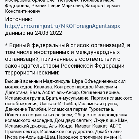
Иосифовна, Орлов Олег Петрович, Полякова Мара
Федоровна, Резник Генри Маркович, Захаров Герман
Константинович
Источник:
http://unro.minjust.ru/NKOForeignAgent.aspx
данные на
24.03.2022
* Единый федеральный список организаций, в
том числе иностранных и международных
организаций, признанных в соответствии с
законодательством Российской Федерации
террористическими:
Высший военный Маджлисуль Шура Объединенных сил
моджахедов Кавказа, Конгресс народов Ичкерии и
Дагестана, База, Асбат аль-Ансар, Священная война,
Исламская группа, Братья-мусульмане, Партия исламского
освобождения, Лашкар-И-Тайба, Исламская группа,
Движение Талибан, Исламская партия Туркестана,
Общество социальных реформ, Общество возрождения
исламского наследия, Дом двух святых, Джунд аш-Шам,
Исламский джихад, Аль-Каида, Имарат Кавказ, АБТО,
Правый сектор, Исламское государство, Джабха аль-
Нусра ли-Ахль аш-Шам, Народное ополчение имени К.