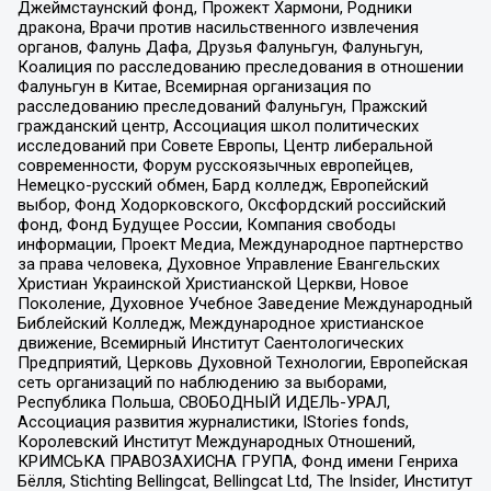
Джеймстаунский фонд, Прожект Хармони, Родники
дракона, Врачи против насильственного извлечения
органов, Фалунь Дафа, Друзья Фалуньгун, Фалуньгун,
Коалиция по расследованию преследования в отношении
Фалуньгун в Китае, Всемирная организация по
расследованию преследований Фалуньгун, Пражский
гражданский центр, Ассоциация школ политических
исследований при Совете Европы, Центр либеральной
современности, Форум русскоязычных европейцев,
Немецко-русский обмен, Бард колледж, Европейский
выбор, Фонд Ходорковского, Оксфордский российский
фонд, Фонд Будущее России, Компания свободы
информации, Проект Медиа, Международное партнерство
за права человека, Духовное Управление Евангельских
Христиан Украинской Христианской Церкви, Новое
Поколение, Духовное Учебное Заведение Международный
Библейский Колледж, Международное христианское
движение, Всемирный Институт Саентологических
Предприятий, Церковь Духовной Технологии, Европейская
сеть организаций по наблюдению за выборами,
Республика Польша, СВОБОДНЫЙ ИДЕЛЬ-УРАЛ,
Ассоциация развития журналистики, IStories fonds,
Королевский Институт Международных Отношений,
КРИМСЬКА ПРАВОЗАХИСНА ГРУПА, Фонд имени Генриха
Бёлля, Stichting Bellingcat, Bellingcat Ltd, The Insider, Институт