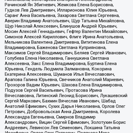
Рачинский Ян Збигневич, Жемкова Елена Борисовна,
Гудков Лев Дмитриевич, Илларионова Юлия Юрьевна,
Саранг Анна Васильевна, Захарова Светлана Сергеевна,
Аверин Владимир Анатольевич, Щур Татьяна Михайловна,
Щур Николай Алексеевич, Блинушов Андрей Юрьевич,
Мосин Алексей Геннадьевич, Гефтер Валентин Михайлович,
Симонов Алексей Кириллович, Флиге Ирина Анатольевна,
Мельникова Валентина Дмитриевна, Вититинова Елена
Владимировна, Баженова Светлана Куприяновна,
Максимов Сергей Владимирович, Беляев Сергей Иванович,
Голубева Елена Николаевна, Ганнушкина Светлана
Алексеевна, Закс Елена Владимировна, Буртина Елена
Юрьевна, Гендель Людмила Залмановна, Кокорина
Екатерина Алексеевна, Шуманов Илья Вячеславович,
Арапова Галина Юрьевна, Свечников Анатолий Мариевич,
Прохоров Вадим Юрьевич, Шахова Елена Владимировна,
Подузов Сергей Васильевич, Протасова Ирина
Вячеславовна, Литинский Леонид Борисович, Лукашевский
Сергей Маркович, Бахмин Вячеслав Иванович, Шабад
Анатолий Ефимович, Сухих Дарья Николаевна, Орлов Олег
Петрович, Добровольская Анна Дмитриевна, Королева
Александра Евгеньевна, Смирнов Владимир
Александрович, Вицин Сергей Ефимович, Золотухин Борис
Андреевич, Левинсон Лев Семенович, Локшина Татьяна