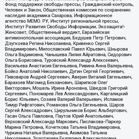
Фонд поддержки свободы прессы, Гражданский контроль,
Человек и Закон, Общественная комиссия по сохранению
наследия академика Сахарова, Информационное
агентство МЕМО. РУ, Институт региональной прессы,
Институт Развития Свободы Информации, Экозащита!-
Женсовет, Общественный вердикт, Евразийская
антимонопольная ассоциация, Бедушев Петр Петрович,
Дзугкоева Регина Николаевна, Кривенко Сергей
Владимирович, Милославский Павел Юрьевич, Шнырова
Ольга Вадимовна, Чанышева Лилия Айратовна, Сидорович
Ольга Борисовна, Туровский Александр Алексеевич,
Васильева Анастасия Евгеньевна, Ривина Анна Валерьевна,
Бойко Анатолий Николаевич, Дугин Сергей Георгиевич,
Пивоваров Андрей Сергеевич, Аверин Виталий Евгеньевич,
Барахоев Магомед Бекханович, Шарипков Олег
Викторович, Мошель Ирина Ароновна, Шведов Григорий
Сергеевич, Пономарев Лев Александрович, Каргалицкий
Борис Юльевич, Созаев Валерий Валерьевич, Исламов
Тимур Рифгатович, Романова Ольга Евгеньевна, Щаров
Сергей Алексадрович, Цирульников Борис Альбертович,
Гасан Ольга Павловна, Паутов Юрий Анатольевич,
Верховский Александр Маркович, Пислакова-Паркер
Марина Петровна, Кочеткова Татьяна Владимировна,
Чуркина Наталья Валерьевна, Акимова Татьяна
Николаевна, Золотарева Екатерина Александровна,