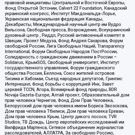
правовой инициативы Центральной и Восточной Европы,
Фонд Открытой Эстонии, Calvert 22 Foundation, Канадский
украинский конгресс, Институт Макдональда-Лорье,
Украинская национальная федерация Канады,
Декабристы, Международный научный центр им Вудро
Вильсона, Свободная пресса, Возрождение, Всеукраинский
духовный центр , Риддл, Русский антивоенный комитет в
Швеции, Проект Медуза, Фонд Андрея Сахарова, Форум
свободной России, Лига Свободных Наций, Transparеncy
International, Форум Свободных Народов ПостРоссии,
Солидарность с гражданским движением в России –
Solidarus, КрымSOS, Свободный университет, Институт
государственного управления, Форум гражданского
общества Россия, Беллона, Союз жителей островов
Тисима и Хабомаи, Съезд народных депутатов, Гринпис
Интернешнл, Фонд борьбы с коррупцией Инк, Завет
церквей TCCN, Агора, Всемирный фонд природы, BDR
Novaja Gazeta-Europe, Алтай проект, Образовательный дом
прав человека Чернигов, Фонд Дом Прав Человека,
Белорусский дом прав человека имени Бориса Звозскова,
Дом прав человека Тбилиси, Дом прав человека Ереван,
Дом прав человека Крым, Центр дикого лосося, TVR
Studios, ТВ Дождь, Центр европейских исследований им
Вилфрида Мартенса, Сетевое объединение журналистов
расследователей, АЛЛАТРА, За свободную Россию,