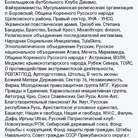
Болельщиков Футбольного Клуба Динамо,
Файзрахманисты, Мусульманская религиозная организация
п. Боровский, Община Коренного Русского народа
Щелковского района, Правый сектор, УНА - УНСО,
Украинская повстанческая армия, Тризуб им. Степана
Бандеры, Братство, Белый Крест, Misanthropic division,
Религиозное объединение последователей инглиизма,
Народная Социальная Инициатива, TulaSkins,
Этнополитическое объединение Русские, Русское
национальное объединение Атака, Мечеть Мирмамеда,
Община Коренного Русского народа г. Астрахани, ВОЛЯ,
Меджлис крымскотатарского народа, Рубеж Севера, ТОЙС,
О противодействии экстремистской деятельности,
РЕВТАТПОД, Артподготовка, Штольц, В честь иконы
Божией Матери Державная, Сектор 16, Независимость,
Фирма, Молодежная правозащитная группа МПГ, Курсом
Правды и Единения, Каракольская инициативная группа,
Автоград Крю, Союз Славянских Сил Руси, Алля-Аят,
Благотворительный пансионат Ак Умут, Русская
республика Русь, Арестантское уголовное единство,
Башкорт, Нация и свобода, Нация и свобода, W.H.С., Фалунь
Дафа, Иртыш Ultras, Русский Патриотический клуб-
Новокузнецк/РПК, Сибирский державный союз, Фонд
борьбы с коррупцией, Фонд защиты прав граждан, Штабы
Навального, Совет граждан СССР Прикубанского округа г.