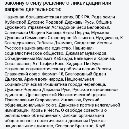
законную силу решение о ликвидации или
запрете деятельности:
Национал-большевистская партия, ВЕК РА, Рада земли
Кубанской Духовно Родовой Державы Русь, Община
Духовного Управления Асгардской Веси Беловодья,
Славянская Община Капища Веды Перуна, Мужская
Духовная Семинария Староверов-Инглингов, Нурджулар, К
Богодержавию, Таблиги Джамаат, Свидетели Иеговы,
Русское национальное единство, Национал-
социалистическое общество, Джамаат мувахидов,
Объединенный Вилайат Кабарды, Балкарии и Карачая,
Союз славян, Ат-Такфир Валь-Хиджра, Пит Буль,
Национал-социалистическая рабочая партия России,
Славянский союз, Формат-18, Благородный Орден
Дьявола, Армия воли народа, Национальная
Социалистическая Инициатива города Череповца,
Духовно-Родовая Держава Русь, Русское национальное
единство, Древнерусской Инглистической церкви
Православных Староверов-Инглингов, Русский
общенациональный союз, Движение против нелегальной
иммиграции, Кровь и Честь, О свободе совести и о
религиозных объединениях, Омская организация
общественного политического движения Русское
национальное единство, Северное Братство, Клуб