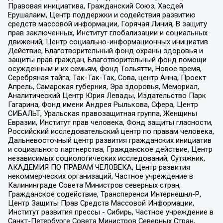
Правовая инициатива, Гражданский Союз, Хасдей
Ерушалаим, Центр поддержки и содействия развитию
средств массовой информации, Горячая Линия, В защиту
прав заключенных, Институт глобализации и социальных
движений, Центр социально-информационных инициатив
Действие, Благотворительный фонд охраны здоровья и
защиты прав граждан, Благотворительный фонд помощи
осужденным и их семьям, Фонд Тольятти, Новое время,
Серебряная тайга, Так-Так-Так, Сова, центр Анна, Проект
Апрель, Самарская губерния, Эра здоровья, Мемориал,
Аналитический Центр Юрия Левады, Издательство Парк
Гагарина, Фонд имени Андрея Рылькова, Сфера, Центр
СИБАЛЬТ, Уральская правозащитная группа, Женщины
Евразии, Институт прав человека, Фонд защиты гласности,
Российский исследовательский центр по правам человека,
Дальневосточный центр развития гражданских инициатив
и социального партнерства, Гражданское действие, Центр
независимых социологических исследований, Сутяжник,
АКАДЕМИЯ ПО ПРАВАМ ЧЕЛОВЕКА, Центр развития
некоммерческих организаций, Частное учреждение в
Калининграде Совета Министров северных стран,
Гражданское содействие, Трансперенси Интернешнл-Р,
Центр Защиты Прав Средств Массовой Информации,
Институт развития прессы - Сибирь, Частное учреждение в
Санкт-Петербурге Совета Министров Северных Стран,