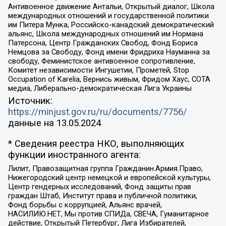
Антивоенное движение Антальи, Открытый диалог, Школа
международных отношений и государственной политики
им Питера Мунка, Российско-канадский демократический
альянс, Школа международных отношений им Нормана
Патерсона, Центр Гражданских Свобод, Фонд Бориса
Немцова за Свободу, Фонд имени Фридриха Науманна за
свободу, Феминистское антивоенное сопротивление,
Комитет независимости Ингушетии, Прометей, Stop
Occupation of Karelia, Вернись живым, Фридом Хаус, СОТА
медиа, Либерально-демократическая Лига Украины
Источник:
https://minjust.gov.ru/ru/documents/7756/
данные на
13.05.2024
* Сведения реестра НКО, выполняющих
функции иностранного агента:
Лилит, Правозащитная группа Гражданин.Армия.Право,
Нижегородский центр немецкой и европейской культуры,
Центр гендерных исследований, Фонд защиты прав
граждан Штаб, Институт права и публичной политики,
Фонд борьбы с коррупцией, Альянс врачей,
НАСИЛИЮ.НЕТ, Мы против СПИДа, СВЕЧА, Гуманитарное
действие, Открытый Петербург, Лига Избирателей,