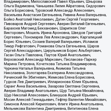
Владимирович, Милославский Павел Юрьевич, Шнырова
Ольга Вадимовна, Чанышева Лилия Айратовна, Сидорович
Ольга Борисовна, Туровский Александр Алексеевич,
Васильева Анастасия Евгеньевна, Ривина Анна Валерьевна,
Бойко Анатолий Николаевич, Дугин Сергей Георгиевич,
Пивоваров Андрей Сергеевич, Аверин Виталий Евгеньевич,
Барахоев Магомед Бекханович, Шарипков Олег
Викторович, Мошель Ирина Ароновна, Шведов Григорий
Сергеевич, Пономарев Лев Александрович, Каргалицкий
Борис Юльевич, Созаев Валерий Валерьевич, Исламов
Тимур Рифгатович, Романова Ольга Евгеньевна, Щаров
Сергей Алексадрович, Цирульников Борис Альбертович,
Гасан Ольга Павловна, Паутов Юрий Анатольевич,
Верховский Александр Маркович, Пислакова-Паркер
Марина Петровна, Кочеткова Татьяна Владимировна,
Чуркина Наталья Валерьевна, Акимова Татьяна
Николаевна, Золотарева Екатерина Александровна,
Рачинский Ян Збигневич, Жемкова Елена Борисовна,
Гудков Лев Дмитриевич, Илларионова Юлия Юрьевна,
Саранг Анна Васильевна, Захарова Светлана Сергеевна,
Аверин Владимир Анатольевич, Щур Татьяна Михайловна,
Щур Николай Алексеевич, Блинушов Андрей Юрьевич,
Мосин Алексей Геннадьевич, Гефтер Валентин Михайлович,
Симонов Алексей Кириллович, Флиге Ирина Анатольевна,
Мельникова Валентина Дмитриевна, Вититинова Елена