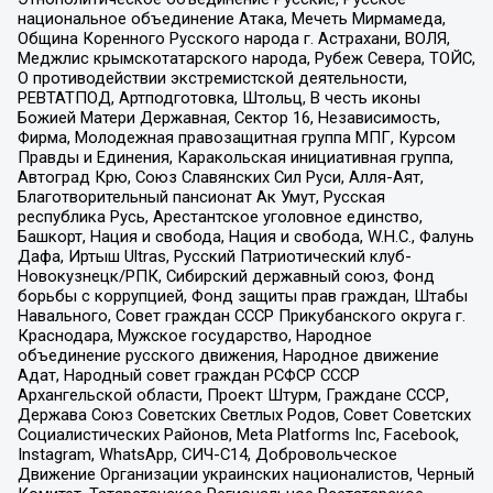
национальное объединение Атака, Мечеть Мирмамеда,
Община Коренного Русского народа г. Астрахани, ВОЛЯ,
Меджлис крымскотатарского народа, Рубеж Севера, ТОЙС,
О противодействии экстремистской деятельности,
РЕВТАТПОД, Артподготовка, Штольц, В честь иконы
Божией Матери Державная, Сектор 16, Независимость,
Фирма, Молодежная правозащитная группа МПГ, Курсом
Правды и Единения, Каракольская инициативная группа,
Автоград Крю, Союз Славянских Сил Руси, Алля-Аят,
Благотворительный пансионат Ак Умут, Русская
республика Русь, Арестантское уголовное единство,
Башкорт, Нация и свобода, Нация и свобода, W.H.С., Фалунь
Дафа, Иртыш Ultras, Русский Патриотический клуб-
Новокузнецк/РПК, Сибирский державный союз, Фонд
борьбы с коррупцией, Фонд защиты прав граждан, Штабы
Навального, Совет граждан СССР Прикубанского округа г.
Краснодара, Мужское государство, Народное
объединение русского движения, Народное движение
Адат, Народный совет граждан РСФСР СССР
Архангельской области, Проект Штурм, Граждане СССР,
Держава Союз Советских Светлых Родов, Совет Советских
Социалистических Районов, Meta Platforms Inc, Facebook,
Instagram, WhatsApp, СИЧ-С14, Добровольческое
Движение Организации украинских националистов, Черный