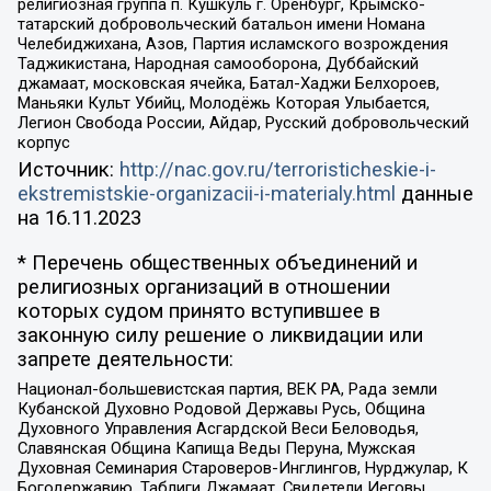
религиозная группа п. Кушкуль г. Оренбург, Крымско-
татарский добровольческий батальон имени Номана
Челебиджихана, Азов, Партия исламского возрождения
Таджикистана, Народная самооборона, Дуббайский
джамаат, московская ячейка, Батал-Хаджи Белхороев,
Маньяки Культ Убийц, Молодёжь Которая Улыбается,
Легион Свобода России, Айдар, Русский добровольческий
корпус
Источник:
http://nac.gov.ru/terroristicheskie-i-
ekstremistskie-organizacii-i-materialy.html
данные
на
16.11.2023
* Перечень общественных объединений и
религиозных организаций в отношении
которых судом принято вступившее в
законную силу решение о ликвидации или
запрете деятельности:
Национал-большевистская партия, ВЕК РА, Рада земли
Кубанской Духовно Родовой Державы Русь, Община
Духовного Управления Асгардской Веси Беловодья,
Славянская Община Капища Веды Перуна, Мужская
Духовная Семинария Староверов-Инглингов, Нурджулар, К
Богодержавию, Таблиги Джамаат, Свидетели Иеговы,