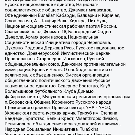
Русское национальное единство, Национал-
социалистическое общество, Джамаат мувахидов,
Объединенный Вилайат Кабарды, Балкарии и Карачая,
Союз славян, Ат-Такфир Валь-Хиджра, Пит Буль,
Национал-социалистическая рабочая партия России,
Славянский союз, Формат-18, Благородный Орден
Дьявола, Армия воли народа, Национальная
Социалистическая Инициатива города Череповца,
Духовно-Родовая Держава Русь, Русское национальное
единство, Древнерусской Инглистической церкви
Православных Староверов-Инглингов, Русский
общенациональный союз, Движение против нелегальной
иммиграции, Кровь и Честь, О свободе совести и о
религиозных объединениях, Омская организация
общественного политического движения Русское
национальное единство, Северное Братство, Клуб
Болельщиков Футбольного Клуба Динамо,
Файзрахманисты, Мусульманская религиозная организация
п. Боровский, Община Коренного Русского народа
Щелковского района, Правый сектор, УНА - УНСО,
Украинская повстанческая армия, Тризуб им. Степана
Бандеры, Братство, Белый Крест, Misanthropic division,
Религиозное объединение последователей инглиизма,
Народная Социальная Инициатива, TulaSkins,
Этнополитическое объединение Русские, Русское