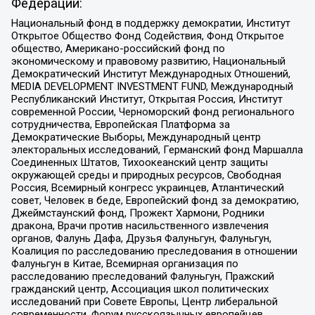
Федерации:
Национальный фонд в поддержку демократии, Институт
Открытое Общество Фонд Содействия, Фонд Открытое
общество, Американо-российский фонд по
экономическому и правовому развитию, Национальный
Демократический Институт Международных Отношений,
MEDIA DEVELOPMENT INVESTMENT FUND, Международный
Республиканский Институт, Открытая Россия, Институт
современной России, Черноморский фонд регионального
сотрудничества, Европейская Платформа за
Демократические Выборы, Международный центр
электоральных исследований, Германский фонд Маршалла
Соединенных Штатов, Тихоокеанский центр защиты
окружающей среды и природных ресурсов, Свободная
Россия, Всемирный конгресс украинцев, Атлантический
совет, Человек в беде, Европейский фонд за демократию,
Джеймстаунский фонд, Прожект Хармони, Родники
дракона, Врачи против насильственного извлечения
органов, Фалунь Дафа, Друзья Фалуньгун, Фалуньгун,
Коалиция по расследованию преследования в отношении
Фалуньгун в Китае, Всемирная организация по
расследованию преследований Фалуньгун, Пражский
гражданский центр, Ассоциация школ политических
исследований при Совете Европы, Центр либеральной
современности, Форум русскоязычных европейцев,