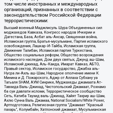
том числе иностранных и международных
организаций, признанных в соответствии с
законодательством Российской Федерации
террористическими:
Высший военный Маджлисуль Шура Объединенных сил
моджахедов Кавказа, Конгресс народов Ичкерии и
Дагестана, База, Асбат аль-Ансар, Священная война,
Исламская группа, Братья-мусульмане, Партия исламского
освобождения, Лашкар-И-Тайба, Исламская группа,
Движение Талибан, Исламская партия Туркестана,
Общество социальных реформ, Общество возрождения
исламского наследия, Дом двух святых, Джунд аш-Шам,
Исламский джихад, Аль-Каида, Имарат Кавказ, АБТО,
Правый сектор, Исламское государство, Джабха аль-
Нусра ли-Ахль аш-Шам, Народное ополчение имени К.
Минина и Д. Пожарского, Аджр от Аллаха Субхану уа
Тагьаля SHAM, АУМ Синрике, Муджахеды джамаата Ат-
Тавхида Валь-Джихад, Чистопольский Джамаат, Рохнамо
ба суи давлати исломи, Террористическое сообщество
Сеть, Катиба Таухид валь-Джихад, Хайят Тахрир аш-Шам,
Ахлю Сунна Валь Джамаа, National Socialism/White Power,
Артподготовка, Религиозная группа “Джамаат “Красный
пахарь”, Колумбайн, Хатлонский джамаат, Мусульманская