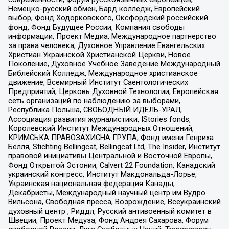
Немецко-русский обмен, Бард колледж, Европейский
выбор, Фонд Ходорковского, Оксфордский российский
фонд, Фонд Будущее России, Компания свободы
информации, Проект Медиа, Международное партнерство
за права человека, Духовное Управление Евангельских
Христиан Украинской Христианской Церкви, Новое
Поколение, Духовное Учебное Заведение Международный
Библейский Колледж, Международное христианское
движение, Всемирный Институт Саентологических
Предприятий, Церковь Духовной Технологии, Европейская
сеть организаций по наблюдению за выборами,
Республика Польша, СВОБОДНЫЙ ИДЕЛЬ-УРАЛ,
Ассоциация развития журналистики, IStories fonds,
Королевский Институт Международных Отношений,
КРИМСЬКА ПРАВОЗАХИСНА ГРУПА, Фонд имени Генриха
Бёлля, Stichting Bellingcat, Bellingcat Ltd, The Insider, Институт
правовой инициативы Центральной и Восточной Европы,
Фонд Открытой Эстонии, Calvert 22 Foundation, Канадский
украинский конгресс, Институт Макдональда-Лорье,
Украинская национальная федерация Канады,
Декабристы, Международный научный центр им Вудро
Вильсона, Свободная пресса, Возрождение, Всеукраинский
духовный центр , Риддл, Русский антивоенный комитет в
Швеции, Проект Медуза, Фонд Андрея Сахарова, Форум