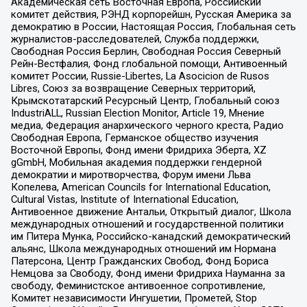
Академическая сеть Восточная Европа, Российский
комитет действия, РЭНД корпорейшн, Русская Америка за
демократию в России, Настоящая Россия, Глобальная сеть
журналистов-расследователей, Служба поддержки,
Свободная Россия Берлин, Свободная Россия Северный
Рейн-Вестфалия, Фонд глобальной помощи, Антивоенный
комитет России, Russie-Libertes, La Asocicion de Rusos
Libres, Союз за возвращение Северных территорий,
Крымскотатарский Ресурсный Центр, Глобальный союз
IndustriALL, Russian Election Monitor, Article 19, Мнение
медиа, Федерация анархического черного креста, Радио
Свободная Европа, Германское общество изучения
Восточной Европы, Фонд имени Фридриха Эберта, XZ
gGmbH, Мобильная академия поддержки гендерной
демократии и миротворчества, Форум имени Льва
Копелева, American Councils for International Education,
Cultural Vistas, Institute of International Education,
Антивоенное движение Антальи, Открытый диалог, Школа
международных отношений и государственной политики
им Питера Мунка, Российско-канадский демократический
альянс, Школа международных отношений им Нормана
Патерсона, Центр Гражданских Свобод, Фонд Бориса
Немцова за Свободу, Фонд имени Фридриха Науманна за
свободу, Феминистское антивоенное сопротивление,
Комитет независимости Ингушетии, Прометей, Stop