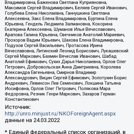
Владимировна, Баженова Светлана Куприяновна,
Максимов Сергей Владимирович, Беляев Сергей Иванович,
Голубева Елена Николаевна, Ганнушкина Светлана
Алексеевна, Закс Елена Владимировна, Буртина Елена
Юрьевна, Гендель Людмила Залмановна, Кокорина
Екатерина Алексеевна, Шуманов Илья Вячеславович,
Арапова Галина Юрьевна, Свечников Анатолий Мариевич,
Прохоров Вадим Юрьевич, Шахова Елена Владимировна,
Подузов Сергей Васильевич, Протасова Ирина
Вячеславовна, Литинский Леонид Борисович, Лукашевский
Сергей Маркович, Бахмин Вячеслав Иванович, Шабад
Анатолий Ефимович, Сухих Дарья Николаевна, Орлов Олег
Петрович, Добровольская Анна Дмитриевна, Королева
Александра Евгеньевна, Смирнов Владимир
Александрович, Вицин Сергей Ефимович, Золотухин Борис
Андреевич, Левинсон Лев Семенович, Локшина Татьяна
Иосифовна, Орлов Олег Петрович, Полякова Мара
Федоровна, Резник Генри Маркович, Захаров Герман
Константинович
Источник:
http://unro.minjust.ru/NKOForeignAgent.aspx
данные на
24.03.2022
* Единый федеральный список организаций, в