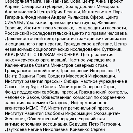
Серебряная тайга, Так-Так-Так, Сова, центр Анна, Проект
Апрель, Самарская губерния, Эра здоровья, Мемориал,
Аналитический Центр Юрия Левады, Издательство Парк
Гагарина, Фонд имени Андрея Рылькова, Сфера, Центр
СИБАЛЬТ, Уральская правозащитная группа, Женщины
Евразии, Институт прав человека, Фонд защиты гласности,
Российский исследовательский центр по правам человека,
Дальневосточный центр развития гражданских инициатив
и социального партнерства, Гражданское действие, Центр
независимых социологических исследований, Сутяжник,
АКАДЕМИЯ ПО ПРАВАМ ЧЕЛОВЕКА, Центр развития
некоммерческих организаций, Частное учреждение в
Калининграде Совета Министров северных стран,
Гражданское содействие, Трансперенси Интернешнл-Р,
Центр Защиты Прав Средств Массовой Информации,
Институт развития прессы - Сибирь, Частное учреждение в
Санкт-Петербурге Совета Министров Северных Стран,
Фонд поддержки свободы прессы, Гражданский контроль,
Человек и Закон, Общественная комиссия по сохранению
наследия академика Сахарова, Информационное
агентство МЕМО. РУ, Институт региональной прессы,
Институт Развития Свободы Информации, Экозащита!-
Женсовет, Общественный вердикт, Евразийская
антимонопольная ассоциация, Бедушев Петр Петрович,
Дзугкоева Регина Николаевна, Кривенко Сергей