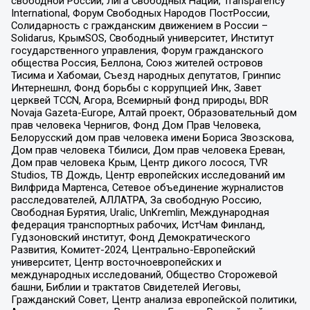
свободной России, Лига Свободных Наций, Transparеncy
International, Форум Свободных Народов ПостРоссии,
Солидарность с гражданским движением в России –
Solidarus, КрымSOS, Свободный университет, Институт
государственного управления, Форум гражданского
общества Россия, Беллона, Союз жителей островов
Тисима и Хабомаи, Съезд народных депутатов, Гринпис
Интернешнл, Фонд борьбы с коррупцией Инк, Завет
церквей TCCN, Агора, Всемирный фонд природы, BDR
Novaja Gazeta-Europe, Алтай проект, Образовательный дом
прав человека Чернигов, Фонд Дом Прав Человека,
Белорусский дом прав человека имени Бориса Звозскова,
Дом прав человека Тбилиси, Дом прав человека Ереван,
Дом прав человека Крым, Центр дикого лосося, TVR
Studios, ТВ Дождь, Центр европейских исследований им
Вилфрида Мартенса, Сетевое объединение журналистов
расследователей, АЛЛАТРА, За свободную Россию,
Свободная Бурятия, Uralic, UnKremlin, Международная
федерация транспортных рабочих, ИстЧам Финланд,
Гудзоновский институт, Фонд Демократического
Развития, Комитет-2024, Центрально-Европейский
университет, Центр восточноевропейских и
международных исследований, Общество Сторожевой
башни, Библии и трактатов Свидетелей Иеговы,
Гражданский Совет, Центр анализа европейской политики,