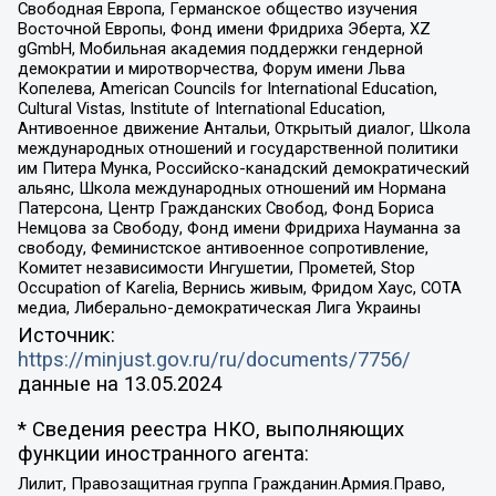
Свободная Европа, Германское общество изучения
Восточной Европы, Фонд имени Фридриха Эберта, XZ
gGmbH, Мобильная академия поддержки гендерной
демократии и миротворчества, Форум имени Льва
Копелева, American Councils for International Education,
Cultural Vistas, Institute of International Education,
Антивоенное движение Антальи, Открытый диалог, Школа
международных отношений и государственной политики
им Питера Мунка, Российско-канадский демократический
альянс, Школа международных отношений им Нормана
Патерсона, Центр Гражданских Свобод, Фонд Бориса
Немцова за Свободу, Фонд имени Фридриха Науманна за
свободу, Феминистское антивоенное сопротивление,
Комитет независимости Ингушетии, Прометей, Stop
Occupation of Karelia, Вернись живым, Фридом Хаус, СОТА
медиа, Либерально-демократическая Лига Украины
Источник:
https://minjust.gov.ru/ru/documents/7756/
данные на
13.05.2024
* Сведения реестра НКО, выполняющих
функции иностранного агента:
Лилит, Правозащитная группа Гражданин.Армия.Право,