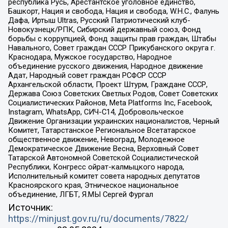
республика Русь, Арестантское уголовное единство,
Башкорт, Нация и свобода, Нация и свобода, W.H.С., Фалунь
Дафа, Иртыш Ultras, Русский Патриотический клуб-
Новокузнецк/РПК, Сибирский державный союз, Фонд
борьбы с коррупцией, Фонд защиты прав граждан, Штабы
Навального, Совет граждан СССР Прикубанского округа г.
Краснодара, Мужское государство, Народное
объединение русского движения, Народное движение
Адат, Народный совет граждан РСФСР СССР
Архангельской области, Проект Штурм, Граждане СССР,
Держава Союз Советских Светлых Родов, Совет Советских
Социалистических Районов, Meta Platforms Inc, Facebook,
Instagram, WhatsApp, СИЧ-С14, Добровольческое
Движение Организации украинских националистов, Черный
Комитет, Татарстанское Региональное Всетатарское
общественное движение, Невоград, Молодежное
Демократическое Движение Весна, Верховный Совет
Татарской Автономной Советской Социалистической
Республики, Конгресс ойрат-калмыцкого народа,
Исполнительный комитет совета народных депутатов
Красноярского края, Этническое национальное
объединение, ЛГБТ, Я.МЫ Сергей Фургал
Источник:
https://minjust.gov.ru/ru/documents/7822/