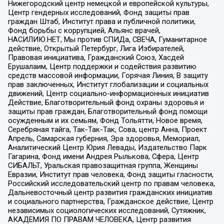
Нижегородский центр немецкой и европейской культуры,
Центр гендерных исследований, Фонд защиты прав
граждан Штаб, Институт права и публичной политики,
Фонд борьбы с коррупцией, Альянс врачей,
НАСИЛИЮ.НЕТ, Мы против СПИДа, СВЕЧА, Гуманитарное
действие, Открытый Петербург, Лига Избирателей,
Правовая инициатива, Гражданский Союз, Хасдей
Ерушалаим, Центр поддержки и содействия развитию
средств массовой информации, Горячая Линия, В защиту
прав заключенных, Институт глобализации и социальных
движений, Центр социально-информационных инициатив
Действие, Благотворительный фонд охраны здоровья и
защиты прав граждан, Благотворительный фонд помощи
осужденным и их семьям, Фонд Тольятти, Новое время,
Серебряная тайга, Так-Так-Так, Сова, центр Анна, Проект
Апрель, Самарская губерния, Эра здоровья, Мемориал,
Аналитический Центр Юрия Левады, Издательство Парк
Гагарина, Фонд имени Андрея Рылькова, Сфера, Центр
СИБАЛЬТ, Уральская правозащитная группа, Женщины
Евразии, Институт прав человека, Фонд защиты гласности,
Российский исследовательский центр по правам человека,
Дальневосточный центр развития гражданских инициатив
и социального партнерства, Гражданское действие, Центр
независимых социологических исследований, Сутяжник,
АКАДЕМИЯ ПО ПРАВАМ ЧЕЛОВЕКА, Центр развития