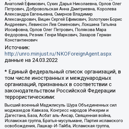
Анатолий Ефимович, Сухих Дарья Николаевна, Орлов Олег
Петрович, Добровольская Анна Дмитриевна, Королева
Александра Евгеньевна, Смирнов Владимир
Александрович, Вицин Сергей Ефимович, Золотухин Борис
Андреевич, Левинсон Лев Семенович, Локшина Татьяна
Иосифовна, Орлов Олег Петрович, Полякова Мара
Федоровна, Резник Генри Маркович, Захаров Герман
Константинович
Источник:
http://unro.minjust.ru/NKOForeignAgent.aspx
данные на
24.03.2022
* Единый федеральный список организаций, в
том числе иностранных и международных
организаций, признанных в соответствии с
законодательством Российской Федерации
террористическими:
Высший военный Маджлисуль Шура Объединенных сил
моджахедов Кавказа, Конгресс народов Ичкерии и
Дагестана, База, Асбат аль-Ансар, Священная война,
Исламская группа, Братья-мусульмане, Партия исламского
освобождения, Лашкар-И-Тайба, Исламская группа,