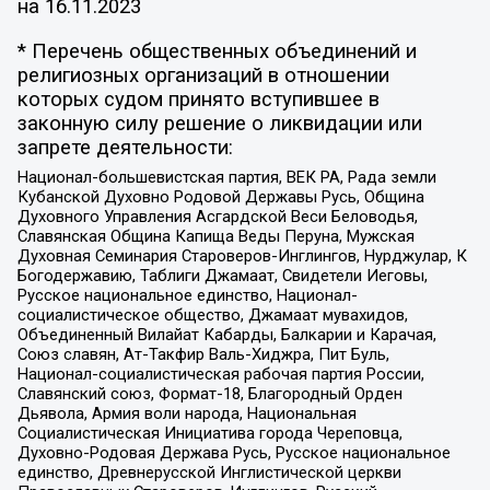
на
16.11.2023
* Перечень общественных объединений и
религиозных организаций в отношении
которых судом принято вступившее в
законную силу решение о ликвидации или
запрете деятельности:
Национал-большевистская партия, ВЕК РА, Рада земли
Кубанской Духовно Родовой Державы Русь, Община
Духовного Управления Асгардской Веси Беловодья,
Славянская Община Капища Веды Перуна, Мужская
Духовная Семинария Староверов-Инглингов, Нурджулар, К
Богодержавию, Таблиги Джамаат, Свидетели Иеговы,
Русское национальное единство, Национал-
социалистическое общество, Джамаат мувахидов,
Объединенный Вилайат Кабарды, Балкарии и Карачая,
Союз славян, Ат-Такфир Валь-Хиджра, Пит Буль,
Национал-социалистическая рабочая партия России,
Славянский союз, Формат-18, Благородный Орден
Дьявола, Армия воли народа, Национальная
Социалистическая Инициатива города Череповца,
Духовно-Родовая Держава Русь, Русское национальное
единство, Древнерусской Инглистической церкви