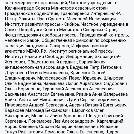
некоммерческих организаций, Частное учреждение в
Калининграде Совета Министров северных стран,
Гражданское содействие, Трансперенси Интернешнл-Р,
Центр Защиты Прав Средств Массовой Информации,
Институт развития прессы - Сибирь, Частное учреждение в
Санкт-Петербурге Совета Министров Северных Стран,
Фонд поддержки свободы прессы, Гражданский контроль,
Человек и Закон, Общественная комиссия по сохранению
наследия академика Сахарова, Информационное
агентство МЕМО. РУ, Институт региональной прессы,
Институт Развития Свободы Информации, Экозащита!-
Женсовет, Общественный вердикт, Евразийская
антимонопольная ассоциация, Бедушев Петр Петрович,
Дзугкоева Регина Николаевна, Кривенко Сергей
Владимирович, Милославский Павел Юрьевич, Шнырова
Ольга Вадимовна, Чанышева Лилия Айратовна, Сидорович
Ольга Борисовна, Туровский Александр Алексеевич,
Васильева Анастасия Евгеньевна, Ривина Анна Валерьевна,
Бойко Анатолий Николаевич, Дугин Сергей Георгиевич,
Пивоваров Андрей Сергеевич, Аверин Виталий Евгеньевич,
Барахоев Магомед Бекханович, Шарипков Олег
Викторович, Мошель Ирина Ароновна, Шведов Григорий
Сергеевич, Пономарев Лев Александрович, Каргалицкий
Борис Юльевич, Созаев Валерий Валерьевич, Исламов
Тимур Рифгатович, Романова Ольга Евгеньевна, Щаров