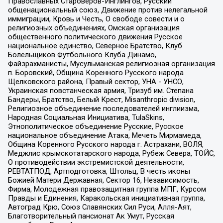
Православных Староверов-Инглингов, Русский
общенациональный союз, Движение против нелегальной
иммиграции, Кровь и Честь, О свободе совести и о
религиозных объединениях, Омская организация
общественного политического движения Русское
национальное единство, Северное Братство, Клуб
Болельщиков Футбольного Клуба Динамо,
Файзрахманисты, Мусульманская религиозная организация
п. Боровский, Община Коренного Русского народа
Щелковского района, Правый сектор, УНА - УНСО,
Украинская повстанческая армия, Тризуб им. Степана
Бандеры, Братство, Белый Крест, Misanthropic division,
Религиозное объединение последователей инглиизма,
Народная Социальная Инициатива, TulaSkins,
Этнополитическое объединение Русские, Русское
национальное объединение Атака, Мечеть Мирмамеда,
Община Коренного Русского народа г. Астрахани, ВОЛЯ,
Меджлис крымскотатарского народа, Рубеж Севера, ТОЙС,
О противодействии экстремистской деятельности,
РЕВТАТПОД, Артподготовка, Штольц, В честь иконы
Божией Матери Державная, Сектор 16, Независимость,
Фирма, Молодежная правозащитная группа МПГ, Курсом
Правды и Единения, Каракольская инициативная группа,
Автоград Крю, Союз Славянских Сил Руси, Алля-Аят,
Благотворительный пансионат Ак Умут, Русская