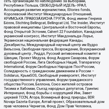
сеть организаций по наблюдению за выборами,
Республика Польша, СВОБОДНЫЙ ИДЕЛЬ-УРАЛ,
Ассоциация развития журналистики, IStories fonds,
Королевский Институт Международных Отношений,
КРИМСЬКА ПРАВОЗАХИСНА ГРУПА, Фонд имени Генриха
Бёлля, Stichting Bellingcat, Bellingcat Ltd, The Insider, Институт
правовой инициативы Центральной и Восточной Европы,
Фонд Открытой Эстонии, Calvert 22 Foundation, Канадский
украинский конгресс, Институт Макдональда-Лорье,
Украинская национальная федерация Канады,
Декабристы, Международный научный центр им Вудро
Вильсона, Свободная пресса, Возрождение, Всеукраинский
духовный центр , Риддл, Русский антивоенный комитет в
Швеции, Проект Медуза, Фонд Андрея Сахарова, Форум
свободной России, Лига Свободных Наций, Transparеncy
International, Форум Свободных Народов ПостРоссии,
Солидарность с гражданским движением в России –
Solidarus, КрымSOS, Свободный университет, Институт
государственного управления, Форум гражданского
общества Россия, Беллона, Союз жителей островов
Тисима и Хабомаи, Съезд народных депутатов, Гринпис
Интернешнл, Фонд борьбы с коррупцией Инк, Завет
церквей TCCN, Агора, Всемирный фонд природы, BDR
Novaja Gazeta-Europe, Алтай проект, Образовательный дом
прав человека Чернигов, Фонд Дом Прав Человека,