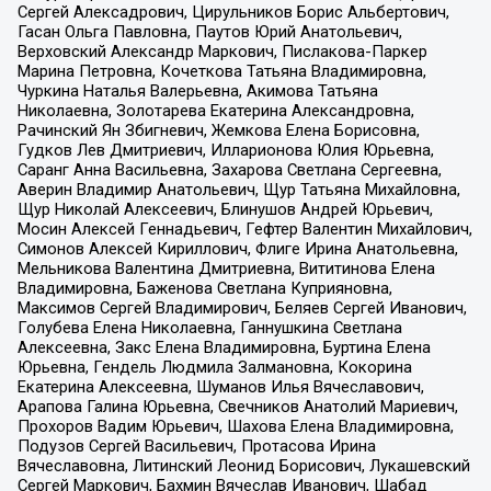
Сергей Алексадрович, Цирульников Борис Альбертович,
Гасан Ольга Павловна, Паутов Юрий Анатольевич,
Верховский Александр Маркович, Пислакова-Паркер
Марина Петровна, Кочеткова Татьяна Владимировна,
Чуркина Наталья Валерьевна, Акимова Татьяна
Николаевна, Золотарева Екатерина Александровна,
Рачинский Ян Збигневич, Жемкова Елена Борисовна,
Гудков Лев Дмитриевич, Илларионова Юлия Юрьевна,
Саранг Анна Васильевна, Захарова Светлана Сергеевна,
Аверин Владимир Анатольевич, Щур Татьяна Михайловна,
Щур Николай Алексеевич, Блинушов Андрей Юрьевич,
Мосин Алексей Геннадьевич, Гефтер Валентин Михайлович,
Симонов Алексей Кириллович, Флиге Ирина Анатольевна,
Мельникова Валентина Дмитриевна, Вититинова Елена
Владимировна, Баженова Светлана Куприяновна,
Максимов Сергей Владимирович, Беляев Сергей Иванович,
Голубева Елена Николаевна, Ганнушкина Светлана
Алексеевна, Закс Елена Владимировна, Буртина Елена
Юрьевна, Гендель Людмила Залмановна, Кокорина
Екатерина Алексеевна, Шуманов Илья Вячеславович,
Арапова Галина Юрьевна, Свечников Анатолий Мариевич,
Прохоров Вадим Юрьевич, Шахова Елена Владимировна,
Подузов Сергей Васильевич, Протасова Ирина
Вячеславовна, Литинский Леонид Борисович, Лукашевский
Сергей Маркович, Бахмин Вячеслав Иванович, Шабад