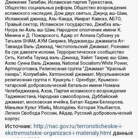
Движение Талибан, Исламская партия Туркестана,
Общество социальных реформ, Общество возрождения
исламского наследия, Дом двух святых, Джунд аш-Шам,
Исламский джихад, Аль-Каида, Имарат Кавказ, АБТО,
Правый сектор, Исламское государство, Джабха аль-
Нусра ли-Ахль аш-Шам, Народное ополчение имени К.
Минина и Д. Пожарского, Аджр от Аллаха Субхану уа
Тагьаля SHAM, АУМ Синрике, Муджахеды джамаата Ат-
Тавхида Валь-Джихад, Чистопольский Джамаат, Рохнамо
ба суи давлати исломи, Террористическое сообщество
Сеть, Катиба Таухид валь-Джихад, Хайят Тахрир аш-Шам,
Ахлю Сунна Валь Джамаа, National Socialism/White Power,
Артподготовка, Религиозная группа “Джамаат “Красный
пахарь”, Колумбайн, Хатлонский джамаат, Мусульманская
религиозная группа п. Кушкуль г. Оренбург, Крымско-
татарский добровольческий батальон имени Номана
Челебиджихана, Азов, Партия исламского возрождения
Таджикистана, Народная самооборона, Дуббайский
джамаат, московская ячейка, Батал-Хаджи Белхороев,
Маньяки Культ Убийц, Молодёжь Которая Улыбается,
Легион Свобода России, Айдар, Русский добровольческий
корпус
Источник:
http://nac.gov.ru/terroristicheskie-i-
ekstremistskie-organizacii-i-materialy.html
данные