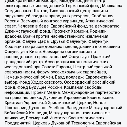
Демократические Выборы, Международный центр
электоральных исследований, Германский фонд Маршалла
Соединенных Штатов, Тихоокеанский центр защиты
окружающей среды и природных ресурсов, Свободная
Россия, Всемирный конгресс украинцев, Атлантический
совет, Человек в беде, Европейский фонд за демократию,
Джеймстаунский фонд, Прожект Хармони, Родники
дракона, Врачи против насильственного извлечения
органов, Фалунь Дафа, Друзья Фалуньгун, Фалуньгун,
Коалиция по расследованию преследования в отношении
Фалуньгун в Китае, Всемирная организация по
расследованию преследований Фалуньгун, Пражский
гражданский центр, Ассоциация школ политических
исследований при Совете Европы, Центр либеральной
современности, Форум русскоязычных европейцев,
Немецко-русский обмен, Бард колледж, Европейский
выбор, Фонд Ходорковского, Оксфордский российский
фонд, Фонд Будущее России, Компания свободы
информации, Проект Медиа, Международное партнерство
за права человека, Духовное Управление Евангельских
Христиан Украинской Христианской Церкви, Новое
Поколение, Духовное Учебное Заведение Международный
Библейский Колледж, Международное христианское
движение, Всемирный Институт Саентологических
Предприятий, Церковь Духовной Технологии, Европейская