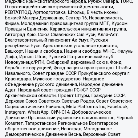
Меджлис крымскотатарского народа, Рубеж Севера, ТОЙС,
О противодействии экстремистской деятельности,
РЕВТАТПОД, Артподготовка, Штольц, В честь иконы
Божией Матери Державная, Сектор 16, Независимость,
Фирма, Молодежная правозащитная группа МПГ, Курсом
Правды и Единения, Каракольская инициативная группа,
Автоград Крю, Союз Славянских Сил Руси, Алля-Аят,
Благотворительный пансионат Ак Умут, Русская
республика Русь, Арестантское уголовное единство,
Башкорт, Нация и свобода, Нация и свобода, W.H.С., Фалунь
Дафа, Иртыш Ultras, Русский Патриотический клуб-
Новокузнецк/РПК, Сибирский державный союз, Фонд
борьбы с коррупцией, Фонд защиты прав граждан, Штабы
Навального, Совет граждан СССР Прикубанского округа г.
Краснодара, Мужское государство, Народное
объединение русского движения, Народное движение
Адат, Народный совет граждан РСФСР СССР
Архангельской области, Проект Штурм, Граждане СССР,
Держава Союз Советских Светлых Родов, Совет Советских
Социалистических Районов, Meta Platforms Inc, Facebook,
Instagram, WhatsApp, СИЧ-С14, Добровольческое
Движение Организации украинских националистов, Черный
Комитет, Татарстанское Региональное Всетатарское
общественное движение, Невоград, Молодежное
Демократическое Движение Весна, Верховный Совет