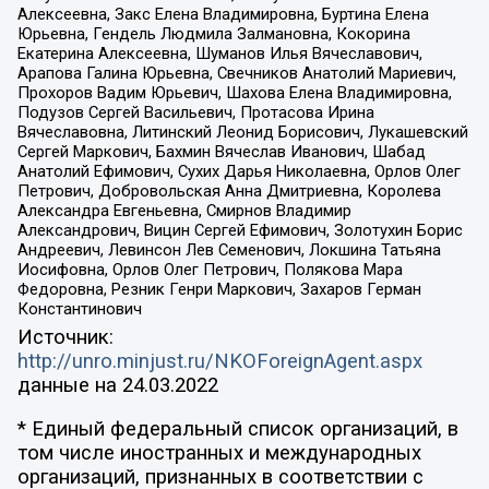
Алексеевна, Закс Елена Владимировна, Буртина Елена
Юрьевна, Гендель Людмила Залмановна, Кокорина
Екатерина Алексеевна, Шуманов Илья Вячеславович,
Арапова Галина Юрьевна, Свечников Анатолий Мариевич,
Прохоров Вадим Юрьевич, Шахова Елена Владимировна,
Подузов Сергей Васильевич, Протасова Ирина
Вячеславовна, Литинский Леонид Борисович, Лукашевский
Сергей Маркович, Бахмин Вячеслав Иванович, Шабад
Анатолий Ефимович, Сухих Дарья Николаевна, Орлов Олег
Петрович, Добровольская Анна Дмитриевна, Королева
Александра Евгеньевна, Смирнов Владимир
Александрович, Вицин Сергей Ефимович, Золотухин Борис
Андреевич, Левинсон Лев Семенович, Локшина Татьяна
Иосифовна, Орлов Олег Петрович, Полякова Мара
Федоровна, Резник Генри Маркович, Захаров Герман
Константинович
Источник:
http://unro.minjust.ru/NKOForeignAgent.aspx
данные на
24.03.2022
* Единый федеральный список организаций, в
том числе иностранных и международных
организаций, признанных в соответствии с