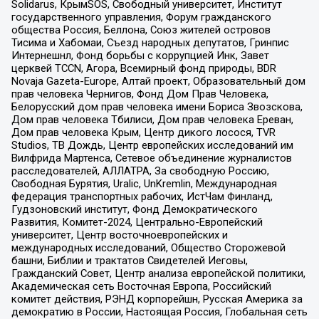
Solidarus, КрымSOS, Свободный университет, Институт
государственного управления, Форум гражданского
общества Россия, Беллона, Союз жителей островов
Тисима и Хабомаи, Съезд народных депутатов, Гринпис
Интернешнл, Фонд борьбы с коррупцией Инк, Завет
церквей TCCN, Агора, Всемирный фонд природы, BDR
Novaja Gazeta-Europe, Алтай проект, Образовательный дом
прав человека Чернигов, Фонд Дом Прав Человека,
Белорусский дом прав человека имени Бориса Звозскова,
Дом прав человека Тбилиси, Дом прав человека Ереван,
Дом прав человека Крым, Центр дикого лосося, TVR
Studios, ТВ Дождь, Центр европейских исследований им
Вилфрида Мартенса, Сетевое объединение журналистов
расследователей, АЛЛАТРА, За свободную Россию,
Свободная Бурятия, Uralic, UnKremlin, Международная
федерация транспортных рабочих, ИстЧам Финланд,
Гудзоновский институт, Фонд Демократического
Развития, Комитет-2024, Центрально-Европейский
университет, Центр восточноевропейских и
международных исследований, Общество Сторожевой
башни, Библии и трактатов Свидетелей Иеговы,
Гражданский Совет, Центр анализа европейской политики,
Академическая сеть Восточная Европа, Российский
комитет действия, РЭНД корпорейшн, Русская Америка за
демократию в России, Настоящая Россия, Глобальная сеть