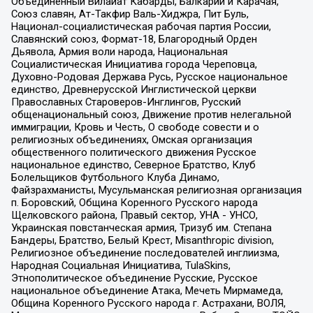
Объединенный Вилайат Кабарды, Балкарии и Карачая,
Союз славян, Ат-Такфир Валь-Хиджра, Пит Буль,
Национал-социалистическая рабочая партия России,
Славянский союз, Формат-18, Благородный Орден
Дьявола, Армия воли народа, Национальная
Социалистическая Инициатива города Череповца,
Духовно-Родовая Держава Русь, Русское национальное
единство, Древнерусской Инглистической церкви
Православных Староверов-Инглингов, Русский
общенациональный союз, Движение против нелегальной
иммиграции, Кровь и Честь, О свободе совести и о
религиозных объединениях, Омская организация
общественного политического движения Русское
национальное единство, Северное Братство, Клуб
Болельщиков Футбольного Клуба Динамо,
Файзрахманисты, Мусульманская религиозная организация
п. Боровский, Община Коренного Русского народа
Щелковского района, Правый сектор, УНА - УНСО,
Украинская повстанческая армия, Тризуб им. Степана
Бандеры, Братство, Белый Крест, Misanthropic division,
Религиозное объединение последователей инглиизма,
Народная Социальная Инициатива, TulaSkins,
Этнополитическое объединение Русские, Русское
национальное объединение Атака, Мечеть Мирмамеда,
Община Коренного Русского народа г. Астрахани, ВОЛЯ,