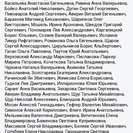
Васильева Анастасия Евгеньевна, Ривина Анна Валерьевна,
Бойко Анатолий Николаевич, Дугин Сергей Георгиевич,
Пивоваров Андрей Сергеевич, Аверин Виталий Евгеньевич,
Барахоев Магомед Бекханович, Шарипков Олег
Викторович, Мошель Ирина Ароновна, Шведов Григорий
Сергеевич, Пономарев Лев Александрович, Каргалицкий
Борис Юльевич, Созаев Валерий Валерьевич, Исламов
Тимур Рифгатович, Романова Ольга Евгеньевна, Щаров
Сергей Алексадрович, Цирульников Борис Альбертович,
Гасан Ольга Павловна, Паутов Юрий Анатольевич,
Верховский Александр Маркович, Пислакова-Паркер
Марина Петровна, Кочеткова Татьяна Владимировна,
Чуркина Наталья Валерьевна, Акимова Татьяна
Николаевна, Золотарева Екатерина Александровна,
Рачинский Ян Збигневич, Жемкова Елена Борисовна,
Гудков Лев Дмитриевич, Илларионова Юлия Юрьевна,
Саранг Анна Васильевна, Захарова Светлана Сергеевна,
Аверин Владимир Анатольевич, Щур Татьяна Михайловна,
Щур Николай Алексеевич, Блинушов Андрей Юрьевич,
Мосин Алексей Геннадьевич, Гефтер Валентин Михайлович,
Симонов Алексей Кириллович, Флиге Ирина Анатольевна,
Мельникова Валентина Дмитриевна, Вититинова Елена
Владимировна, Баженова Светлана Куприяновна,
Максимов Сергей Владимирович, Беляев Сергей Иванович,
Голубева Елена Николаевна, Ганнушкина Светлана