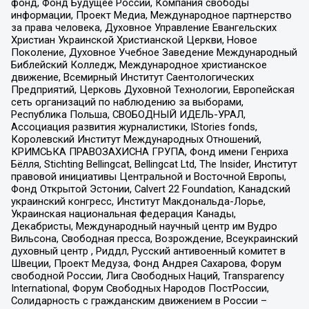
фонд, Фонд Будущее России, Компания свободы
информации, Проект Медиа, Международное партнерство
за права человека, Духовное Управление Евангельских
Христиан Украинской Христианской Церкви, Новое
Поколение, Духовное Учебное Заведение Международный
Библейский Колледж, Международное христианское
движение, Всемирный Институт Саентологических
Предприятий, Церковь Духовной Технологии, Европейская
сеть организаций по наблюдению за выборами,
Республика Польша, СВОБОДНЫЙ ИДЕЛЬ-УРАЛ,
Ассоциация развития журналистики, IStories fonds,
Королевский Институт Международных Отношений,
КРИМСЬКА ПРАВОЗАХИСНА ГРУПА, Фонд имени Генриха
Бёлля, Stichting Bellingcat, Bellingcat Ltd, The Insider, Институт
правовой инициативы Центральной и Восточной Европы,
Фонд Открытой Эстонии, Calvert 22 Foundation, Канадский
украинский конгресс, Институт Макдональда-Лорье,
Украинская национальная федерация Канады,
Декабристы, Международный научный центр им Вудро
Вильсона, Свободная пресса, Возрождение, Всеукраинский
духовный центр , Риддл, Русский антивоенный комитет в
Швеции, Проект Медуза, Фонд Андрея Сахарова, Форум
свободной России, Лига Свободных Наций, Transparеncy
International, Форум Свободных Народов ПостРоссии,
Солидарность с гражданским движением в России –