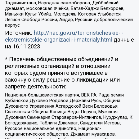
Таджикистана, Народная самооборона, Дуббайский
джамаат, московская ячейка, Батал-Хаджи Белхороев,
Маньяки Культ Убийц, Молодёжь Которая Улыбается,
Легион Свобода России, Айдар, Русский добровольческий
корпус
Источник:
http://nac.gov.ru/terroristicheskie-i-
ekstremistskie-organizacii-i-materialy.html
данные
на
16.11.2023
* Перечень общественных объединений и
религиозных организаций в отношении
которых судом принято вступившее в
законную силу решение о ликвидации или
запрете деятельности:
Национал-большевистская партия, ВЕК РА, Рада земли
Кубанской Духовно Родовой Державы Русь, Община
Духовного Управления Асгардской Веси Беловодья,
Славянская Община Капища Веды Перуна, Мужская
Духовная Семинария Староверов-Инглингов, Нурджулар, К
Богодержавию, Таблиги Джамаат, Свидетели Иеговы,
Русское национальное единство, Национал-
социалистическое общество, Джамаат мувахидов,