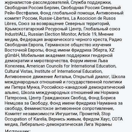
журналистов-расследователей, Служба поддержки,
Свободная Россия Берлин, Свободная Россия Северный
Рейн-Вестфалия, Фонд глобальной помощи, Антивоенный
комитет России, Russie-Libertes, La Asocicion de Rusos
Libres, Союз за возвращение Северных территорий,
Крымскотатарский Ресурсный Центр, Глобальный союз
IndustriALL, Russian Election Monitor, Article 19, Мнение
медиа, Федерация анархического черного креста, Радио
Свободная Европа, Германское общество изучения
Восточной Европы, Фонд имени Фридриха Эберта, XZ
gGmbH, Мобильная академия поддержки гендерной
демократии и миротворчества, Форум имени Льва
Копелева, American Councils for International Education,
Cultural Vistas, Institute of International Education,
Антивоенное движение Антальи, Открытый диалог, Школа
международных отношений и государственной политики
им Питера Мунка, Российско-канадский демократический
альянс, Школа международных отношений им Нормана
Патерсона, Центр Гражданских Свобод, Фонд Бориса
Немцова за Свободу, Фонд имени Фридриха Науманна за
свободу, Феминистское антивоенное сопротивление,
Комитет независимости Ингушетии, Прометей, Stop
Occupation of Karelia, Вернись живым, Фридом Хаус, СОТА
медиа, Либерально-демократическая Лига Украины
Источник: