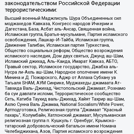
законодательством Российской Федерации
террористическими:
Высший военный Маджлисуль Шура Объединенных сил
моджахедов Кавказа, Конгресс народов Ичкерии и
Дагестана, База, Асбат аль-Ансар, Священная война,
Исламская группа, Братья-мусульмане, Партия исламского
освобождения, Лашкар-И-Тайба, Исламская группа,
Движение Талибан, Исламская партия Туркестана,
Общество социальных реформ, Общество возрождения
исламского наследия, Дом двух святых, Джунд аш-Шам,
Исламский джихад, Аль-Каида, Имарат Кавказ, АБТО,
Правый сектор, Исламское государство, Джабха аль-
Нусра ли-Ахль аш-Шам, Народное ополчение имени К.
Минина и Д. Пожарского, Аджр от Аллаха Субхану уа
Тагьаля SHAM, АУМ Синрике, Муджахеды джамаата Ат-
Тавхида Валь-Джихад, Чистопольский Джамаат, Рохнамо
ба суи давлати исломи, Террористическое сообщество
Сеть, Катиба Таухид валь-Джихад, Хайят Тахрир аш-Шам,
Ахлю Сунна Валь Джамаа, National Socialism/White Power,
Артподготовка, Религиозная группа “Джамаат “Красный
пахарь”, Колумбайн, Хатлонский джамаат, Мусульманская
религиозная группа п. Кушкуль г. Оренбург, Крымско-
татарский добровольческий батальон имени Номана
Челебиджихана, Азов, Партия исламского возрождения