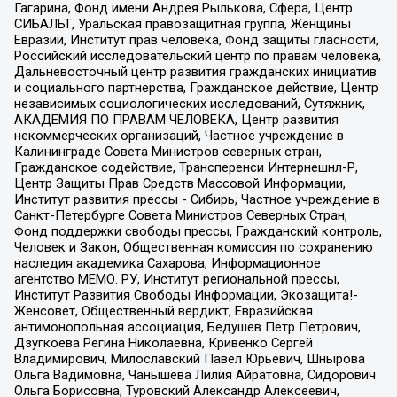
Гагарина, Фонд имени Андрея Рылькова, Сфера, Центр
СИБАЛЬТ, Уральская правозащитная группа, Женщины
Евразии, Институт прав человека, Фонд защиты гласности,
Российский исследовательский центр по правам человека,
Дальневосточный центр развития гражданских инициатив
и социального партнерства, Гражданское действие, Центр
независимых социологических исследований, Сутяжник,
АКАДЕМИЯ ПО ПРАВАМ ЧЕЛОВЕКА, Центр развития
некоммерческих организаций, Частное учреждение в
Калининграде Совета Министров северных стран,
Гражданское содействие, Трансперенси Интернешнл-Р,
Центр Защиты Прав Средств Массовой Информации,
Институт развития прессы - Сибирь, Частное учреждение в
Санкт-Петербурге Совета Министров Северных Стран,
Фонд поддержки свободы прессы, Гражданский контроль,
Человек и Закон, Общественная комиссия по сохранению
наследия академика Сахарова, Информационное
агентство МЕМО. РУ, Институт региональной прессы,
Институт Развития Свободы Информации, Экозащита!-
Женсовет, Общественный вердикт, Евразийская
антимонопольная ассоциация, Бедушев Петр Петрович,
Дзугкоева Регина Николаевна, Кривенко Сергей
Владимирович, Милославский Павел Юрьевич, Шнырова
Ольга Вадимовна, Чанышева Лилия Айратовна, Сидорович
Ольга Борисовна, Туровский Александр Алексеевич,