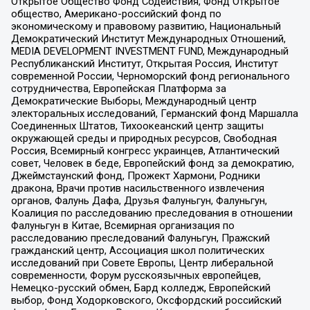
Открытое Общество Фонд Содействия, Фонд Открытое
общество, Американо-российский фонд по
экономическому и правовому развитию, Национальный
Демократический Институт Международных Отношений,
MEDIA DEVELOPMENT INVESTMENT FUND, Международный
Республиканский Институт, Открытая Россия, Институт
современной России, Черноморский фонд регионального
сотрудничества, Европейская Платформа за
Демократические Выборы, Международный центр
электоральных исследований, Германский фонд Маршалла
Соединенных Штатов, Тихоокеанский центр защиты
окружающей среды и природных ресурсов, Свободная
Россия, Всемирный конгресс украинцев, Атлантический
совет, Человек в беде, Европейский фонд за демократию,
Джеймстаунский фонд, Прожект Хармони, Родники
дракона, Врачи против насильственного извлечения
органов, Фалунь Дафа, Друзья Фалуньгун, Фалуньгун,
Коалиция по расследованию преследования в отношении
Фалуньгун в Китае, Всемирная организация по
расследованию преследований Фалуньгун, Пражский
гражданский центр, Ассоциация школ политических
исследований при Совете Европы, Центр либеральной
современности, Форум русскоязычных европейцев,
Немецко-русский обмен, Бард колледж, Европейский
выбор, Фонд Ходорковского, Оксфордский российский