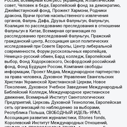
Россия, Всемирный конгресс украинцев, Атлантический
совет, Человек в беде, Европейский фонд за демократию,
Джеймстаунский фонд, Прожект Хармони, Родники
дракона, Врачи против насильственного извлечения
органов, Фалунь Дафа, Друзья Фалуньгун, Фалуньгун,
Коалиция по расследованию преследования в отношении
Фалуньгун в Китае, Всемирная организация по
расследованию преследований Фалуньгун, Пражский
гражданский центр, Ассоциация школ политических
исследований при Совете Европы, Центр либеральной
современности, Форум русскоязычных европейцев,
Немецко-русский обмен, Бард колледж, Европейский
выбор, Фонд Ходорковского, Оксфордский российский
фонд, Фонд Будущее России, Компания свободы
информации, Проект Медиа, Международное партнерство
за права человека, Духовное Управление Евангельских
Христиан Украинской Христианской Церкви, Новое
Поколение, Духовное Учебное Заведение Международный
Библейский Колледж, Международное христианское
движение, Всемирный Институт Саентологических
Предприятий, Церковь Духовной Технологии, Европейская
сеть организаций по наблюдению за выборами,
Республика Польша, СВОБОДНЫЙ ИДЕЛЬ-УРАЛ,
Ассоциация развития журналистики, IStories fonds,
Королевский Институт Международных Отношений,