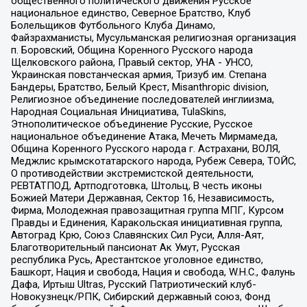
общественного политического движения Русское
национальное единство, Северное Братство, Клуб
Болельщиков Футбольного Клуба Динамо,
Файзрахманисты, Мусульманская религиозная организация
п. Боровский, Община Коренного Русского народа
Щелковского района, Правый сектор, УНА - УНСО,
Украинская повстанческая армия, Тризуб им. Степана
Бандеры, Братство, Белый Крест, Misanthropic division,
Религиозное объединение последователей инглиизма,
Народная Социальная Инициатива, TulaSkins,
Этнополитическое объединение Русские, Русское
национальное объединение Атака, Мечеть Мирмамеда,
Община Коренного Русского народа г. Астрахани, ВОЛЯ,
Меджлис крымскотатарского народа, Рубеж Севера, ТОЙС,
О противодействии экстремистской деятельности,
РЕВТАТПОД, Артподготовка, Штольц, В честь иконы
Божией Матери Державная, Сектор 16, Независимость,
Фирма, Молодежная правозащитная группа МПГ, Курсом
Правды и Единения, Каракольская инициативная группа,
Автоград Крю, Союз Славянских Сил Руси, Алля-Аят,
Благотворительный пансионат Ак Умут, Русская
республика Русь, Арестантское уголовное единство,
Башкорт, Нация и свобода, Нация и свобода, W.H.С., Фалунь
Дафа, Иртыш Ultras, Русский Патриотический клуб-
Новокузнецк/РПК, Сибирский державный союз, Фонд