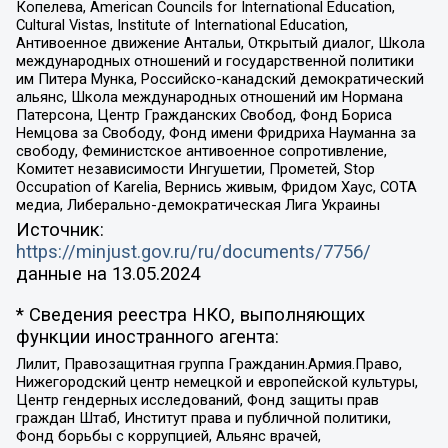
Копелева, American Councils for International Education,
Cultural Vistas, Institute of International Education,
Антивоенное движение Антальи, Открытый диалог, Школа
международных отношений и государственной политики
им Питера Мунка, Российско-канадский демократический
альянс, Школа международных отношений им Нормана
Патерсона, Центр Гражданских Свобод, Фонд Бориса
Немцова за Свободу, Фонд имени Фридриха Науманна за
свободу, Феминистское антивоенное сопротивление,
Комитет независимости Ингушетии, Прометей, Stop
Occupation of Karelia, Вернись живым, Фридом Хаус, СОТА
медиа, Либерально-демократическая Лига Украины
Источник:
https://minjust.gov.ru/ru/documents/7756/
данные на
13.05.2024
* Сведения реестра НКО, выполняющих
функции иностранного агента:
Лилит, Правозащитная группа Гражданин.Армия.Право,
Нижегородский центр немецкой и европейской культуры,
Центр гендерных исследований, Фонд защиты прав
граждан Штаб, Институт права и публичной политики,
Фонд борьбы с коррупцией, Альянс врачей,