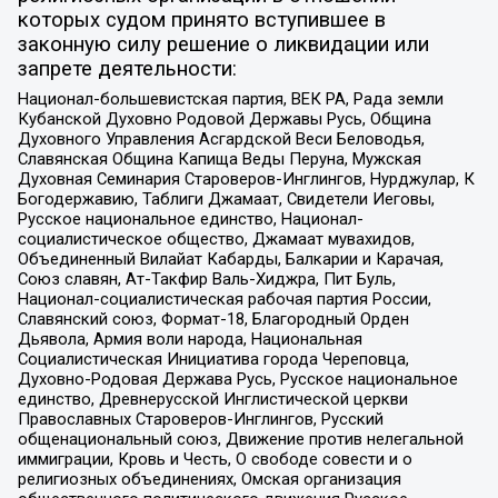
которых судом принято вступившее в
законную силу решение о ликвидации или
запрете деятельности:
Национал-большевистская партия, ВЕК РА, Рада земли
Кубанской Духовно Родовой Державы Русь, Община
Духовного Управления Асгардской Веси Беловодья,
Славянская Община Капища Веды Перуна, Мужская
Духовная Семинария Староверов-Инглингов, Нурджулар, К
Богодержавию, Таблиги Джамаат, Свидетели Иеговы,
Русское национальное единство, Национал-
социалистическое общество, Джамаат мувахидов,
Объединенный Вилайат Кабарды, Балкарии и Карачая,
Союз славян, Ат-Такфир Валь-Хиджра, Пит Буль,
Национал-социалистическая рабочая партия России,
Славянский союз, Формат-18, Благородный Орден
Дьявола, Армия воли народа, Национальная
Социалистическая Инициатива города Череповца,
Духовно-Родовая Держава Русь, Русское национальное
единство, Древнерусской Инглистической церкви
Православных Староверов-Инглингов, Русский
общенациональный союз, Движение против нелегальной
иммиграции, Кровь и Честь, О свободе совести и о
религиозных объединениях, Омская организация