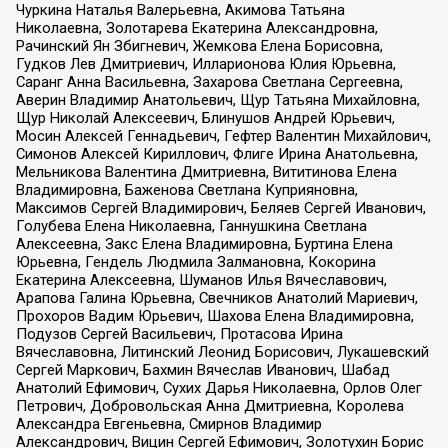
Чуркина Наталья Валерьевна, Акимова Татьяна
Николаевна, Золотарева Екатерина Александровна,
Рачинский Ян Збигневич, Жемкова Елена Борисовна,
Гудков Лев Дмитриевич, Илларионова Юлия Юрьевна,
Саранг Анна Васильевна, Захарова Светлана Сергеевна,
Аверин Владимир Анатольевич, Щур Татьяна Михайловна,
Щур Николай Алексеевич, Блинушов Андрей Юрьевич,
Мосин Алексей Геннадьевич, Гефтер Валентин Михайлович,
Симонов Алексей Кириллович, Флиге Ирина Анатольевна,
Мельникова Валентина Дмитриевна, Вититинова Елена
Владимировна, Баженова Светлана Куприяновна,
Максимов Сергей Владимирович, Беляев Сергей Иванович,
Голубева Елена Николаевна, Ганнушкина Светлана
Алексеевна, Закс Елена Владимировна, Буртина Елена
Юрьевна, Гендель Людмила Залмановна, Кокорина
Екатерина Алексеевна, Шуманов Илья Вячеславович,
Арапова Галина Юрьевна, Свечников Анатолий Мариевич,
Прохоров Вадим Юрьевич, Шахова Елена Владимировна,
Подузов Сергей Васильевич, Протасова Ирина
Вячеславовна, Литинский Леонид Борисович, Лукашевский
Сергей Маркович, Бахмин Вячеслав Иванович, Шабад
Анатолий Ефимович, Сухих Дарья Николаевна, Орлов Олег
Петрович, Добровольская Анна Дмитриевна, Королева
Александра Евгеньевна, Смирнов Владимир
Александрович, Вицин Сергей Ефимович, Золотухин Борис