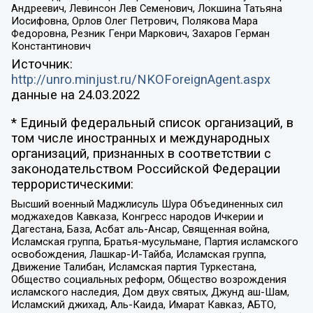
Андреевич, Левинсон Лев Семенович, Локшина Татьяна
Иосифовна, Орлов Олег Петрович, Полякова Мара
Федоровна, Резник Генри Маркович, Захаров Герман
Константинович
Источник:
http://unro.minjust.ru/NKOForeignAgent.aspx
данные на
24.03.2022
* Единый федеральный список организаций, в
том числе иностранных и международных
организаций, признанных в соответствии с
законодательством Российской Федерации
террористическими:
Высший военный Маджлисуль Шура Объединенных сил
моджахедов Кавказа, Конгресс народов Ичкерии и
Дагестана, База, Асбат аль-Ансар, Священная война,
Исламская группа, Братья-мусульмане, Партия исламского
освобождения, Лашкар-И-Тайба, Исламская группа,
Движение Талибан, Исламская партия Туркестана,
Общество социальных реформ, Общество возрождения
исламского наследия, Дом двух святых, Джунд аш-Шам,
Исламский джихад, Аль-Каида, Имарат Кавказ, АБТО,