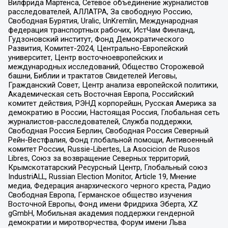
Вилфрида Мартенса, Сетевое объединение журналистов
расследователей, АЛЛАТРА, За свободную Россию,
Свободная Бурятия, Uralic, UnKremlin, Международная
федерация транспортных рабочих, ИстЧам Финланд,
Гудзоновский институт, Фонд Демократического
Развития, Комитет-2024, Центрально-Европейский
университет, Центр восточноевропейских и
международных исследований, Общество Сторожевой
башни, Библии и трактатов Свидетелей Иеговы,
Гражданский Совет, Центр анализа европейской политики,
Академическая сеть Восточная Европа, Российский
комитет действия, РЭНД корпорейшн, Русская Америка за
демократию в России, Настоящая Россия, Глобальная сеть
журналистов-расследователей, Служба поддержки,
Свободная Россия Берлин, Свободная Россия Северный
Рейн-Вестфалия, Фонд глобальной помощи, Антивоенный
комитет России, Russie-Libertes, La Asocicion de Rusos
Libres, Союз за возвращение Северных территорий,
Крымскотатарский Ресурсный Центр, Глобальный союз
IndustriALL, Russian Election Monitor, Article 19, Мнение
медиа, Федерация анархического черного креста, Радио
Свободная Европа, Германское общество изучения
Восточной Европы, Фонд имени Фридриха Эберта, XZ
gGmbH, Мобильная академия поддержки гендерной
демократии и миротворчества, Форум имени Льва