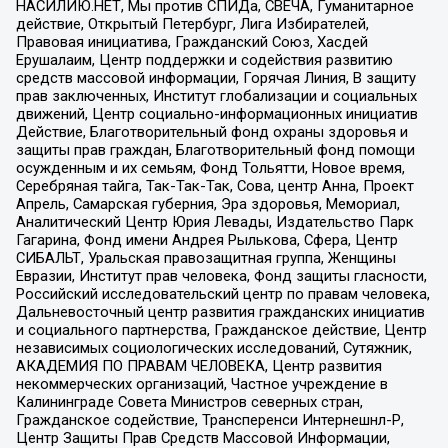
НАСИЛИЮ.НЕТ, Мы против СПИДа, СВЕЧА, Гуманитарное
действие, Открытый Петербург, Лига Избирателей,
Правовая инициатива, Гражданский Союз, Хасдей
Ерушалаим, Центр поддержки и содействия развитию
средств массовой информации, Горячая Линия, В защиту
прав заключенных, Институт глобализации и социальных
движений, Центр социально-информационных инициатив
Действие, Благотворительный фонд охраны здоровья и
защиты прав граждан, Благотворительный фонд помощи
осужденным и их семьям, Фонд Тольятти, Новое время,
Серебряная тайга, Так-Так-Так, Сова, центр Анна, Проект
Апрель, Самарская губерния, Эра здоровья, Мемориал,
Аналитический Центр Юрия Левады, Издательство Парк
Гагарина, Фонд имени Андрея Рылькова, Сфера, Центр
СИБАЛЬТ, Уральская правозащитная группа, Женщины
Евразии, Институт прав человека, Фонд защиты гласности,
Российский исследовательский центр по правам человека,
Дальневосточный центр развития гражданских инициатив
и социального партнерства, Гражданское действие, Центр
независимых социологических исследований, Сутяжник,
АКАДЕМИЯ ПО ПРАВАМ ЧЕЛОВЕКА, Центр развития
некоммерческих организаций, Частное учреждение в
Калининграде Совета Министров северных стран,
Гражданское содействие, Трансперенси Интернешнл-Р,
Центр Защиты Прав Средств Массовой Информации,