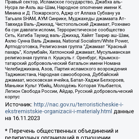
Правый сектор, Исламское государство, Джабха аль-
Нусра ли-Ахль аш-Шам, Народное ополчение имени К.
Минина и Д. Пожарского, Аджр от Аллаха Субхану уа
Тагьаля SHAM, АУМ Синрике, Муджахеды джамаата Ат-
Тавхида Валь-Джихад, Чистопольский Джамаат, Рохнамо
ба суи давлати исломи, Террористическое сообщество
Сеть, Катиба Таухид валь-Джихад, Хайят Тахрир аш-Шам,
Ахлю Сунна Валь Джамаа, National Socialism/White Power,
Артподготовка, Религиозная группа “Джамаат “Красный
пахарь”, Колумбайн, Хатлонский джамаат, Мусульманская
религиозная группа п. Кушкуль г. Оренбург, Крымско-
татарский добровольческий батальон имени Номана
Челебиджихана, Азов, Партия исламского возрождения
Таджикистана, Народная самооборона, Дуббайский
джамаат, московская ячейка, Батал-Хаджи Белхороев,
Маньяки Культ Убийц, Молодёжь Которая Улыбается,
Легион Свобода России, Айдар, Русский добровольческий
корпус
Источник:
http://nac.gov.ru/terroristicheskie-i-
ekstremistskie-organizacii-i-materialy.html
данные
на
16.11.2023
* Перечень общественных объединений и
религиозных организаций в отношении