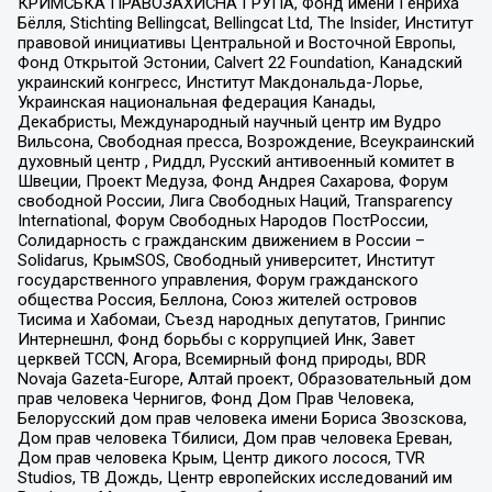
КРИМСЬКА ПРАВОЗАХИСНА ГРУПА, Фонд имени Генриха
Бёлля, Stichting Bellingcat, Bellingcat Ltd, The Insider, Институт
правовой инициативы Центральной и Восточной Европы,
Фонд Открытой Эстонии, Calvert 22 Foundation, Канадский
украинский конгресс, Институт Макдональда-Лорье,
Украинская национальная федерация Канады,
Декабристы, Международный научный центр им Вудро
Вильсона, Свободная пресса, Возрождение, Всеукраинский
духовный центр , Риддл, Русский антивоенный комитет в
Швеции, Проект Медуза, Фонд Андрея Сахарова, Форум
свободной России, Лига Свободных Наций, Transparеncy
International, Форум Свободных Народов ПостРоссии,
Солидарность с гражданским движением в России –
Solidarus, КрымSOS, Свободный университет, Институт
государственного управления, Форум гражданского
общества Россия, Беллона, Союз жителей островов
Тисима и Хабомаи, Съезд народных депутатов, Гринпис
Интернешнл, Фонд борьбы с коррупцией Инк, Завет
церквей TCCN, Агора, Всемирный фонд природы, BDR
Novaja Gazeta-Europe, Алтай проект, Образовательный дом
прав человека Чернигов, Фонд Дом Прав Человека,
Белорусский дом прав человека имени Бориса Звозскова,
Дом прав человека Тбилиси, Дом прав человека Ереван,
Дом прав человека Крым, Центр дикого лосося, TVR
Studios, ТВ Дождь, Центр европейских исследований им