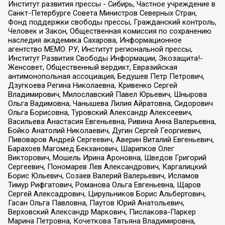
Институт развития прессы - Сибирь, Частное учреждение в
Санкт-Петербурге Совета Министров Северных Стран,
Фонд поддержки свободы прессы, Гражданский контроль,
Человек и Закон, Общественная комиссия по сохранению
наследия академика Сахарова, Информационное
агентство МЕМО. РУ, Институт региональной прессы,
Институт Развития Свободы Информации, Экозащита!-
Женсовет, Общественный вердикт, Евразийская
антимонопольная ассоциация, Бедушев Петр Петрович,
Дзугкоева Регина Николаевна, Кривенко Сергей
Владимирович, Милославский Павел Юрьевич, Шнырова
Ольга Вадимовна, Чанышева Лилия Айратовна, Сидорович
Ольга Борисовна, Туровский Александр Алексеевич,
Васильева Анастасия Евгеньевна, Ривина Анна Валерьевна,
Бойко Анатолий Николаевич, Дугин Сергей Георгиевич,
Пивоваров Андрей Сергеевич, Аверин Виталий Евгеньевич,
Барахоев Магомед Бекханович, Шарипков Олег
Викторович, Мошель Ирина Ароновна, Шведов Григорий
Сергеевич, Пономарев Лев Александрович, Каргалицкий
Борис Юльевич, Созаев Валерий Валерьевич, Исламов
Тимур Рифгатович, Романова Ольга Евгеньевна, Щаров
Сергей Алексадрович, Цирульников Борис Альбертович,
Гасан Ольга Павловна, Паутов Юрий Анатольевич,
Верховский Александр Маркович, Пислакова-Паркер
Марина Петровна, Кочеткова Татьяна Владимировна,