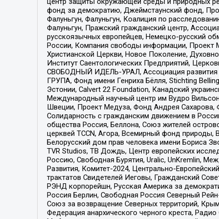
центр защиты окружающей среды и природных ресу
фонд за демократию, Джеймстаунский фонд, Прож
Фалуньгун, Фалуньгун, Коалиция по расследован
Фалуньгун, Пражский гражданский центр, Ассоци
русскоязычных европейцев, Немецко-русский об
России, Компания свободы информации, Проект М
Христианской Церкви, Новое Поколение, Духовн
Институт Саентологических Предприятий, Церков
СВОБОДНЫЙ ИДЕЛЬ-УРАЛ, Ассоциация развития ж
ГРУПА, Фонд имени Генриха Бёлля, Stichting Bellin
Эстонии, Calvert 22 Foundation, Канадский укра
Международный научный центр им Вудро Вильсона
Швеции, Проект Медуза, Фонд Андрея Сахарова, Ф
Солидарность с гражданским движением в России 
общества Россия, Беллона, Союз жителей острово
церквей TCCN, Агора, Всемирный фонд природы, B
Белорусский дом прав человека имени Бориса Зво
TVR Studios, ТВ Дождь, Центр европейских иссл
Россию, Свободная Бурятия, Uralic, UnKremlin, 
Развития, Комитет-2024, Центрально-Европейски
трактатов Свидетелей Иеговы, Гражданский Совет
РЭНД корпорейшн, Русская Америка за демократи
Россия Берлин, Свободная Россия Северный Рейн-В
Союз за возвращение Северных территорий, Крымско
Федерация анархического черного креста, Радио