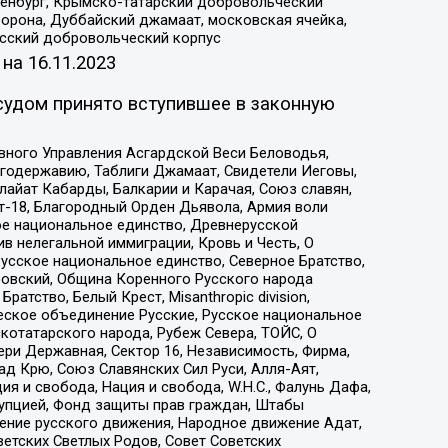
Оренбург, Крымско-татарский добровольческий
орона, Дуббайский джамаат, московская ячейка,
усский добровольческий корпус
 на
16.11.2023
судом принято вступившее в законную
вного Управления Асгардской Веси Беловодья,
годержавию, Таблиги Джамаат, Свидетели Иеговы,
айат Кабарды, Балкарии и Карачая, Союз славян,
т-18, Благородный Орден Дьявола, Армия воли
ое национальное единство, Древнерусской
 нелегальной иммиграции, Кровь и Честь, О
усское национальное единство, Северное Братство,
ровский, Община Коренного Русского народа
атство, Белый Крест, Misanthropic division,
еское объединение Русские, Русское национальное
котатарского народа, Рубеж Севера, ТОЙС, О
ри Державная, Сектор 16, Независимость, Фирма,
д Крю, Союз Славянских Сил Руси, Алля-Аят,
я и свобода, Нация и свобода, W.H.С., Фалунь Дафа,
рупцией, Фонд защиты прав граждан, Штабы
ение русского движения, Народное движение Адат,
етских Светлых Родов, Совет Советских