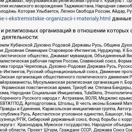
ий джамаат, Мусульманская религиозная группа п. Кушкуль г. 
ртия исламского возрождения Таджикистана, Народная самооб
олодёжь Которая Улыбается, Легион Свобода России, Айдар, Р
ie-i-ekstremistskie-organizacii-i-materialy.html
данные
и религиозных организаций в отношении которых 
 деятельности:
земли Кубанской Духовно Родовой Державы Русь, Община Духо
 Духовная Семинария Староверов-Инглингов, Нурджулар, К Бо
листическое общество, Джамаат мувахидов, Объединенный Вил
иалистическая рабочая партия России, Славянский союз, Форма
ива города Череповца, Духовно-Родовая Держава Русь, Русск
-Инглингов, Русский общенациональный союз, Движение против
 Омская организация общественного политического движения Р
йзрахманисты, Мусульманская религиозная организация п. Бо
краинская повстанческая армия, Тризуб им. Степана Бандеры, Бр
зма, Народная Социальная Инициатива, TulaSkins, Этнополитич
оренного Русского народа г. Астрахани, ВОЛЯ, Меджлис крымс
РЕВТАТПОД, Артподготовка, Штольц, В честь иконы Божией Мате
равды и Единения, Каракольская инициативная группа, Автогра
спублика Русь, Арестантское уголовное единство, Башкорт, Наци
окузнецк/РПК, Сибирский державный союз, Фонд борьбы с кор
округа г. Краснодара, Мужское государство, Народное объедин
ой области, Проект Штурм, Граждане СССР, Держава Союз Сов