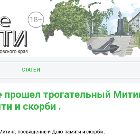
18+
СТАТЬИ
ре прошел трогательный Мити
 и скорби ️.
Митинг, посвященный Дню памяти и скорби ️.