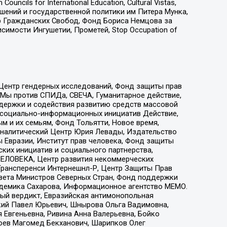
ls for International Education, Cultural Vistas,
ошений и государственной политики им Питера Мунка,
 Гражданских Свобод, Фонд Бориса Немцова за
имости Ингушетии, Прометей, Stop Occupation of
 Центр гендерных исследований, Фонд защиты прав
 Мы против СПИДа, СВЕЧА, Гуманитарное действие,
ддержки и содействия развитию средств массовой
р социально-информационных инициатив Действие,
 и их семьям, Фонд Тольятти, Новое время,
, Аналитический Центр Юрия Левады, Издательство
 Евразии, Институт прав человека, Фонд защиты
ких инициатив и социального партнерства,
ЕЛОВЕКА, Центр развития некоммерческих
 Трансперенси Интернешнл-Р, Центр Защиты Прав
овета Министров Северных Стран, Фонд поддержки
адемика Сахарова, Информационное агентство МЕМО.
ый вердикт, Евразийская антимонопольная
кий Павел Юрьевич, Шнырова Ольга Вадимовна,
 Евгеньевна, Ривина Анна Валерьевна, Бойко
хоев Магомед Бекханович, Шарипков Олег