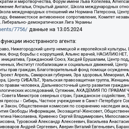
и и миротворчества, Форум имени Льва Копелева, American Counci
ое движение Антальи, Открытый диалог, Школа международных отн
Школа международных отношений им Нормана Патерсона, Центр
ду, Феминистское антивоенное сопротивление, Комитет независ
а, Либерально-демократическая Лига Украины
uments/7756/
данные на
13.05.2024
функции иностранного агента:
раво, Нижегородский центр немецкой и европейской культуры,
тики, Фонд борьбы с коррупцией, Альянс врачей, НАСИЛИЮ.НЕТ,
я инициатива, Гражданский Союз, Хасдей Ерушалаим, Центр по
юченных, Институт глобализации и социальных движений, Цент
ты прав граждан, Благотворительный фонд помощи осужденным
а, Проект Апрель, Самарская губерния, Эра здоровья, Мемориал
ера, Центр СИБАЛЬТ, Уральская правозащитная группа, Женщины
по правам человека, Дальневосточный центр развития гражданс
ологических исследований, Сутяжник, АКАДЕМИЯ ПО ПРАВАМ Ч
е Совета Министров северных стран, Гражданское содействие,
я прессы - Сибирь, Частное учреждение в Санкт-Петербурге С
 и Закон, Общественная комиссия по сохранению наследия ак
звития Свободы Информации, Экозащита!-Женсовет, Общественн
Регина Николаевна, Кривенко Сергей Владимирович, Милославс
совна, Туровский Александр Алексеевич, Васильева Анастасия
Пивоваров Андрей Сергеевич, Аверин Виталий Евгеньевич, Бара