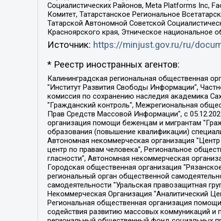
Социалистических Районов, Meta Platforms Inc, 
Комитет, Татарстанское Региональное Всетатар
Татарской Автономной Советской Социалистическ
Красноярского края, Этническое национальное о
Источник:
https://minjust.gov.ru/ru/doc
* Реестр иностранных агентов:
Калининградская региональная общественная организация "Экозащита!-Женсовет", Фонд содействия защите прав и свобод граждан "Общественный вердикт", Фонд "Институт Развития Свободы Информации", Частное учреждение "Информационное агентство МЕМО. РУ", Региональная общественная организация "Общественная комиссия по сохранению наследия академика Сахарова", Фонд поддержки свободы прессы, Санкт-Петербургская общественная правозащитная организация "Гражданский контроль", Межрегиональная общественная организация "Информационно-просветительский центр "Мемориал", Региональный Фонд "Центр Защиты Прав Средств Массовой Информации", с 05.12.2023 Фонд "Центр Защиты Прав Средств массовой информации", Региональная общественная благотворительная организация помощи беженцам и мигрантам "Гражданское содействие", Негосударственное образовательное учреждение дополнительного профессионального образования (повышение квалификации) специалистов "АКАДЕМИЯ ПО ПРАВАМ ЧЕЛОВЕКА", Свердловская региональная общественная организация "Сутяжник", Автономная некоммерческая организация "Центр независимых социологических исследований", Союз общественных объединений "Российский исследовательский центр по правам человека", Региональное общественное учреждение научно-информационный центр "МЕМОРИАЛ", Некоммерческая организация "Фонд защиты гласности", Автономная некоммерческая организация "Институт прав человека", Городская общественная организация "Екатеринбургское общество "МЕМОРИАЛ", Городская общественная организация "Рязанское историко-просветительское и правозащитное общество "Мемориал" (Рязанский Мемориал), Челябинский региональный орган общественной самодеятельности – женское общественное объединение "Женщины Евразии", Челябинский региональный орган общественной самодеятельности "Уральская правозащитная группа", Фонд содействия защите здоровья и социальной справедливости имени Андрея Рылькова, Автономная Некоммерческая Организация "Аналитический Центр Юрия Левады", Автономная некоммерческая организация социальной поддержки населения "Проект Апрель", Региональная общественная организация помощи женщинам и детям, находящимся в кризисной ситуации "Информационно-методический центр "Анна", Фонд содействия развитию массовых коммуникаций и правовому просвещению "Так-так-Так", Фонд содействия устойчивому развитию "Серебряная тайга", Свердловский региональный общественный фонд социальных проектов "Новое время", "Idel.Реалии", Кавказ.Реалии, Крым.Реалии, Телеканал Настоящее Время, Татаро-башкирская служба Радио Свобода (Azatliq Radiosi), Радио Свободная Европа/Радио Свобода (PCE/PC), "Сибирь.Реалии", "Фактограф", Благотворительный фонд помощи осужденным и их семьям, Автономная некоммерческая организация "Институт глобализации и социальных движений", Фонд "В защиту прав заключенных", Частное учреждение "Центр поддержки и содействия развитию средств массовой информации", Пензенский региональный общественный благотворительный фонд "Гражданский союз", "Север.Реалии", Некоммерческая организация Фонд "Правовая инициатива", 