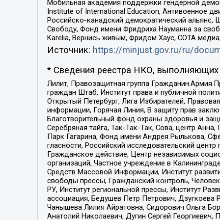
Мобильная академия поддержки гендерной демократи
Institute of International Education, Антивоенн
Российско-канадский демократический альянс, 
Свободу, Фонд имени Фридриха Науманна за свобо
Karelia, Вернись живым, Фридом Хаус, СОТА меди
Источник:
https://minjust.gov.ru/ru/doc
* Сведения реестра НКО, выполняющих 
Лилит, Правозащитная группа Гражданин.Армия.П
граждан Штаб, Институт права и публичной поли
Открытый Петербург, Лига Избирателей, Правова
информации, Горячая Линия, В защиту прав закл
Благотворительный фонд охраны здоровья и защи
Серебряная тайга, Так-Так-Так, Сова, центр Анн
Парк Гагарина, Фонд имени Андрея Рылькова, Сф
гласности, Российский исследовательский центр 
Гражданское действие, Центр независимых соци
организаций, Частное учреждение в Калининград
Средств Массовой Информации, Институт развити
свободы прессы, Гражданский контроль, Человек
РУ, Институт региональной прессы, Институт Ра
ассоциация, Бедушев Петр Петрович, Дзугкоева 
Чанышева Лилия Айратовна, Сидорович Ольга Бори
Анатолий Николаевич, Дугин Сергей Георгиевич, 