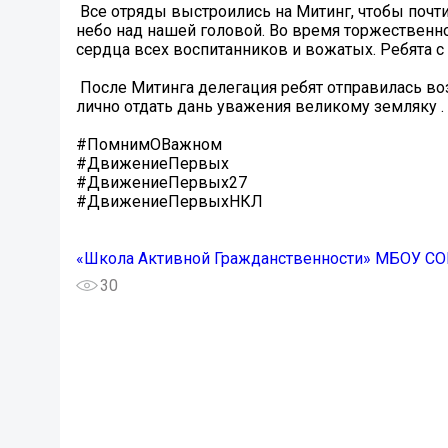
️ Все отряды выстроились на Митинг, чтобы почт
небо над нашей головой. Во время торжественно
сердца всех воспитанников и вожатых. Ребята с 
️ После Митинга делегация ребят отправилась 
лично отдать дань уважения великому земляку ️.
#ПомнимОВажном
#ДвижениеПервых
#ДвижениеПервых27
#ДвижениеПервыхНКЛ
«Школа Активной Гражданственности» МБОУ СОШ
30