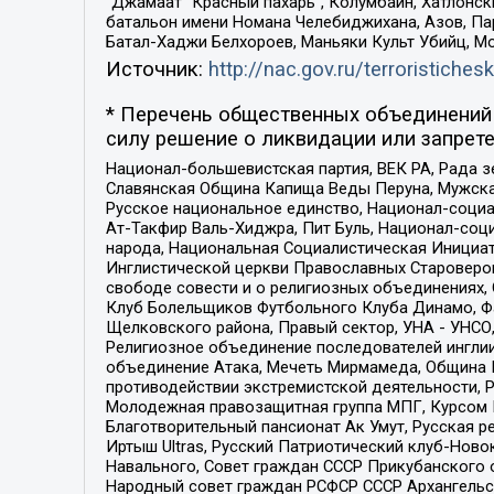
“Джамаат “Красный пахарь”, Колумбайн, Хатлонск
батальон имени Номана Челебиджихана, Азов, Па
Батал-Хаджи Белхороев, Маньяки Культ Убийц, М
Источник:
http://nac.gov.ru/terroristichesk
* Перечень общественных объединений 
силу решение о ликвидации или запрете
Национал-большевистская партия, ВЕК РА, Рада 
Славянская Община Капища Веды Перуна, Мужская
Русское национальное единство, Национал-социа
Ат-Такфир Валь-Хиджра, Пит Буль, Национал-соц
народа, Национальная Социалистическая Инициат
Инглистической церкви Православных Староверов
свободе совести и о религиозных объединениях,
Клуб Болельщиков Футбольного Клуба Динамо, Фа
Щелковского района, Правый сектор, УНА - УНСО, У
Религиозное объединение последователей инглии
объединение Атака, Мечеть Мирмамеда, Община К
противодействии экстремистской деятельности, 
Молодежная правозащитная группа МПГ, Курсом П
Благотворительный пансионат Ак Умут, Русская ре
Иртыш Ultras, Русский Патриотический клуб-Нов
Навального, Совет граждан СССР Прикубанского 
Народный совет граждан РСФСР СССР Архангельск