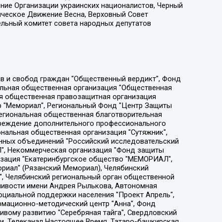
ение Организации украинских националистов, Черный
ическое Движение Весна, Верховный Совет
ельный комитет совета народных депутатов
ции социально-правовых программ "Лилит", Дальневосточное общественное движение "Маяк", Санкт-Петербургская ЛГБТ-инициативная группа "Выход", Инициативная группа ЛГБТ+ "Реверс", Алексеев Андрей Викторович, Бекбулатова Таисия Львовна, Беляев Иван Михайлович, Владыкина Елена Сергеевна, Гельман Марат Александрович, Никульшина Вероника Юрьевна, Толоконникова Надежда Андреевна, Шендерович Виктор Анатольевич, Общество с ограниченной ответственностью "Данное сообщение", Общество с ограниченной ответственностью Издательский дом "Новая глава", Айнбиндер Александра Александровна, Московский комьюнити-центр для ЛГБТ+инициатив, Благотворительный фонд развития филантропии, Deutsche Welle (Германия, Kurt-Schumacher-Strasse 3, 53113 Bonn), Борзунова Мария Михайловна, Воробьев Виктор Викторович, Голубева Анна Львовна, Константинова Алла Михайловна, Малкова Ирина Владимировна, Мурадов Мурад Абдулгалимович, Осетинская Елизавета Николаевна, Понасенков Евгений Николаевич, Ганапольский Матвей Юрьевич, Киселев Евгений Алексеевич, Борухович Ирина Григорьевна, Дремин Иван Тимофеевич, Дубровский Дмитрий Викторович, Красноярская региональная общественная организация поддержки и развития альтернативных образовательных технологий и межкультурных коммуникаций "ИНТЕРРА", Маяковская Екатерина Алексеевна, Фейгин Марк Захарович, Филимонов Андрей Викторович, Дзугкоева Регина Николаевна, Доброхотов Роман Александрович, Дудь Юрий Александрович, Елкин Сергей Владимирович, Кругликов Кирилл Игоревич, Сабунаева Мария Леонидовна, Семенов Алексей Владимирович, Шаинян Карен Багратович, Шульман Екатерина Михайловна, Асафьев Артур Валерьевич, Вахштайн Виктор Семенович, Венедиктов Алексей Алексеевич, Лушникова Екатерина Евгеньевна, Волков Леонид Михайлович, Невзоров Александр Глебович, Пархоменко Сергей Борисович, Сироткин Ярослав Николаевич, Кара-Мурза Владимир Владимирович, Баранова Наталья Владимировна, Гозман Леонид Яковлевич, Кагарлицкий Борис Юльевич, Климарев Михаил Валерьевич, Милов Владимир Станиславович, Автономная некоммерческая организация Краснодарский центр современного искусства "Типография", Моргенштерн Алишер Тагирович, Соболь Любовь Эдуардовна, Общество с ограниченной ответственностью "ЛИЗА НОРМ", Каспаров Гарри Кимович, Ходорковский Михаил Борисович, Общество с ограниченной ответственностью "Апрельские тезисы", Данилович Ирина Брониславовна, Кашин Олег Владимирович, Петров Николай Владимирович, Пивоваров Алексей Владимирович, Соколов Михаил Владимирович, Цветкова Юлия Владимировна, Чичваркин Евгений Александрович, Комитет против пыток/Команда против пыток, Общество с ограниченной ответственностью "Первый научный", Общество с ограниченной ответственностью "Вертолет и ко", Белоцерковская Вероника Борисовна, Кац Максим Евгеньевич, Лазарева Татьяна Юрьевна, Шаведдинов Руслан Табризович, Яшин Илья Валерьевич, Общество с ограниченной ответственностью "Иноагент ААВ", Алешковский Дмитрий Петрович, Альбац Евгения Марковна, Быков Дмитрий Львович, Галямина Юлия Евгеньевна, Лойко Сергей Леонидович, Мартынов Кирилл Константинович, Медведев Сергей Александрович, Крашенинников Федор Геннадиевич, Гордеева Катерина Вл