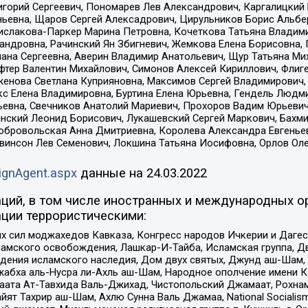
горий Сергеевич, Пономарев Лев Александрович, Каргалицкий 
ньевна, Щаров Сергей Алексадрович, Цирульников Борис Альбер
ислакова-Паркер Марина Петровна, Кочеткова Татьяна Владими
сандровна, Рачинский Ян Збигневич, Жемкова Елена Борисовна,
лана Сергеевна, Аверин Владимир Анатольевич, Щур Татьяна М
фтер Валентин Михайлович, Симонов Алексей Кириллович, Флиг
женова Светлана Куприяновна, Максимов Сергей Владимирович, 
кс Елена Владимировна, Буртина Елена Юрьевна, Гендель Людм
евна, Свечников Анатолий Мариевич, Прохоров Вадим Юрьевич
инский Леонид Борисович, Лукашевский Сергей Маркович, Бахм
Добровольская Анна Дмитриевна, Королева Александра Евгенье
евинсон Лев Семенович, Локшина Татьяна Иосифовна, Орлов Ол
ignAgent.aspx
данные на
24.03.2022
ций, в том числе иностранных и международных ор
ции террористическими:
ил моджахедов Кавказа, Конгресс народов Ичкерии и Дагеста
ламского освобождения, Лашкар-И-Тайба, Исламская группа, Дв
ения исламского наследия, Дом двух святых, Джунд аш-Шам, 
жабха аль-Нусра ли-Ахль аш-Шам, Народное ополчение имени К.
ата Ат-Тавхида Валь-Джихад, Чистопольский Джамаат, Рохнам
ят Тахрир аш-Шам, Ахлю Сунна Валь Джамаа, National Socialism