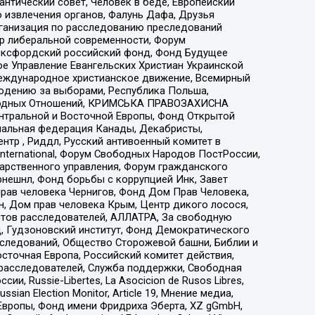
нтический совет, Человек в беде, Европейский
 извлечения органов, Фалунь Дафа, Друзья
рганизация по расследованию преследований
тр либеральной современности, Форум
 Оксфордский российский фонд, Фонд Будущее
е Управление Евангельских Христиан Украинской
еждународное христианское движение, Всемирный
людению за выборами, Республика Польша,
народных Отношений, КРИМСЬКА ПРАВОЗАХИСНА
ы Центральной и Восточной Европы, Фонд Открытой
иональная федерация Канады, Декабристы,
тр , Риддл, Русский антивоенный комитет в
nternational, Форум Свободных Народов ПостРоссии,
дарственного управления, Форум гражданского
рнешнл, Фонд борьбы с коррупцией Инк, Завет
прав человека Чернигов, Фонд Дом Прав Человека,
н, Дом прав человека Крым, Центр дикого лосося,
стов расследователей, АЛЛАТРА, За свободную
д, Гудзоновский институт, Фонд Демократического
сследований, Общество Сторожевой башни, Библии и
сточная Европа, Российский комитет действия,
-расследователей, Служба поддержки, Свободная
 Russie-Libertes, La Asocicion de Rusos Libres,
an Election Monitor, Article 19, Мнение медиа,
Европы, Фонд имени Фридриха Эберта, XZ gGmbH,