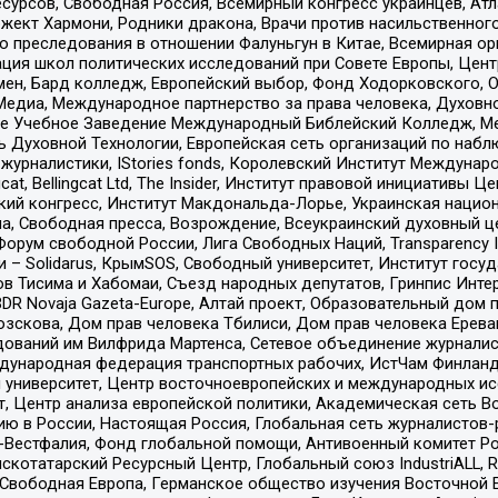
рсов, Свободная Россия, Всемирный конгресс украинцев, Атла
ект Хармони, Родники дракона, Врачи против насильственного
ию преследования в отношении Фалуньгун в Китае, Всемирная о
ация школ политических исследований при Совете Европы, Цен
мен, Бард колледж, Европейский выбор, Фонд Ходорковского,
едиа, Международное партнерство за права человека, Духовно
ое Учебное Заведение Международный Библейский Колледж, М
ь Духовной Технологии, Европейская сеть организаций по наб
урналистики, IStories fonds, Королевский Институт Между
gcat, Bellingcat Ltd, The Insider, Институт правовой инициатив
инский конгресс, Институт Макдональда-Лорье, Украинская нац
, Свободная пресса, Возрождение, Всеукраинский духовный цен
орум свободной России, Лига Свободных Наций, Transparеncy I
– Solidarus, КрымSOS, Свободный университет, Институт госу
в Тисима и Хабомаи, Съезд народных депутатов, Гринпис Инте
DR Novaja Gazeta-Europe, Алтай проект, Образовательный дом 
зскова, Дом прав человека Тбилиси, Дом прав человека Ерева
едований им Вилфрида Мартенса, Сетевое объединение журнали
Международная федерация транспортных рабочих, ИстЧам Финлан
й университет, Центр восточноевропейских и международных и
, Центр анализа европейской политики, Академическая сеть Во
ю в России, Настоящая Россия, Глобальная сеть журналистов
естфалия, Фонд глобальной помощи, Антивоенный комитет России,
татарский Ресурсный Центр, Глобальный союз IndustriALL, Russi
 Свободная Европа, Германское общество изучения Восточной 