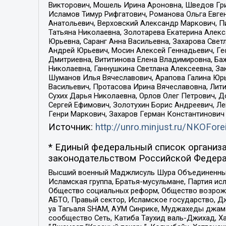
Викторович, Мошель Ирина Ароновна, Шведов Гри
Исламов Тимур Рифгатович, Романова Ольга Евге
Анатольевич, Верховский Александр Маркович, П
Татьяна Николаевна, Золотарева Екатерина Алек
Юрьевна, Саранг Анна Васильевна, Захарова Свет
Андрей Юрьевич, Мосин Алексей Геннадьевич, Ге
Дмитриевна, Вититинова Елена Владимировна, Ба
Николаевна, Ганнушкина Светлана Алексеевна, За
Шуманов Илья Вячеславович, Арапова Галина Юрь
Васильевич, Протасова Ирина Вячеславовна, Лит
Сухих Дарья Николаевна, Орлов Олег Петрович, 
Сергей Ефимович, Золотухин Борис Андреевич, Л
Генри Маркович, Захаров Герман Константинович
Источник:
http://unro.minjust.ru/NKOFore
* Единый федеральный список организа
законодательством Российской Федера
Высший военный Маджлисуль Шура Объединенных с
Исламская группа, Братья-мусульмане, Партия ис
Общество социальных реформ, Общество возрожд
АБТО, Правый сектор, Исламское государство, Д
уа Тагьаля SHAM, АУМ Синрике, Муджахеды джама
сообщество Сеть, Катиба Таухид валь-Джихад, Хай