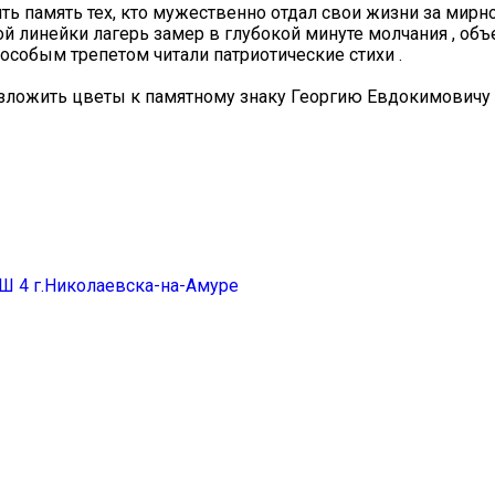
ить память тех, кто мужественно отдал свои жизни за мирн
й линейки лагерь замер в глубокой минуте молчания ️, о
особым трепетом читали патриотические стихи ️.
возложить цветы к памятному знаку Георгию Евдокимовичу
 4 г.Николаевска-на-Амуре