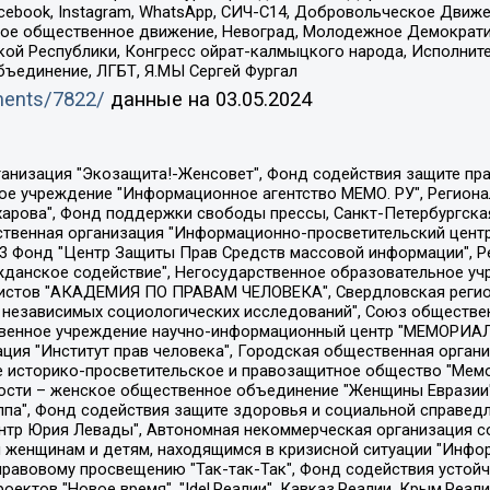
Facebook, Instagram, WhatsApp, СИЧ-С14, Добровольческое Движ
ское общественное движение, Невоград, Молодежное Демократ
ой Республики, Конгресс ойрат-калмыцкого народа, Исполнит
бъединение, ЛГБТ, Я.МЫ Сергей Фургал
uments/7822/
данные на
03.05.2024
Общество с ограниченной ответственностью "Радио Свободная Европа/Радио Свобода", Чешское информационное агентство "MEDIUM-ORIENT", Красноярская региональная общественная организация "Мы против СПИДа", Камалягин Денис Николаевич, Маркелов Сергей Евгеньевич, Пономарев Лев Александрович, Савицкая Людмила Алексеевна, Автономная некоммерческая организация "Центр по работе с проблемой насилия "НАСИЛИЮ.НЕТ", Межрегиональный профессиональный союз работников здравоохранения "Альянс врачей", Юридическое лицо, зарегистрированное в Латвийской Республике, SIA "Medusa Project" (регистрационный номер 40103797863, дата регистрации 10.06.2014), Некоммерческая организация "Фонд по борьбе с коррупцией", Автономная некоммерческая организация "Институт права и публичной политики", Баданин Роман Сергеевич, Гликин Максим Александрович, Железнова Мария Михайловна, Лукьянова Юлия Сергеевна, Маетная Елизавета Витальевна, Маняхин Петр Борисович, Чуракова Ольга Владимировна, Ярош Юлия Петровна, Юридическое лицо "The Insider SIA", зарегистрированное в Риге, Латвийская Республика (дата регистрации 26.06.2015), являющееся администратором доменного имени интернет-издания "The Insider SIA", https://theins.ru, Постернак Алексей Евгеньевич, Рубин Михаил Аркадьевич, Анин Роман Александрович, Юридическое лицо Istories fonds, зарегистрированное в Латвийской Республике (регистрационный номер 50008295751, дата регистрации 24.02.2020), Великовский Дмитрий Александрович, Долинина Ирина Николаевна, Мароховская Алеся Алексеевна, Шлейнов Роман Юрьевич, Шмагун Олеся Валентиновна, Общество с ограниченной ответственностью "Альтаир 2021", Общество с ограниченной ответственностью "Вега 2021", Общество с ограниченной ответственностью "Главный редактор 2021", Общество с ограниченной ответственностью "Ромашки монолит", Важенков Артем Валерьевич, Ивановская областная общественная организация "Центр гендерных исследований", Гурман Юрий Альбертович, Медиапроект "ОВД-Инфо", Егоров Владимир Владимирович, Жилинский Владимир Александрович, Общество с ограниченной ответственностью "ЗП", Иванова София Юрьевна, Карезина Инна Павловна, Кильтау Екатерина Викторовна, Петров Алексей Викторович, Пискунов Сергей Евгеньевич, Смирнов Сергей Сергеевич, Тихонов Михаил Сергеевич, Общество с ограниченной ответственностью "ЖУРНАЛИСТ-ИНОСТРАННЫЙ АГЕНТ", Арапова Галина Юрьевна, Вольтская Татьяна Анатольевна, Американская компания "Mason G.E.S. Anonymous Foundation" (США), являющаяся владельцем интернет-издания https://mnews.world/, Компания "Stichting Bellingcat", зарегистрированная в Нидерландах (дата регистрации 11.07.2018), Захаров Андрей Вячеславович, Клепиковская Екатерина Дмитриевна, Общество с ограниченной ответственностью "МЕМО", Перл Роман Александрович, Симонов Евгений Алексеевич, Соловьева Елена Анатольевна, Сотников Даниил Владимирович, Сурначева Елизавета Дмитриевна, Автономная некоммерческая организация по защите прав человека и информированию населения "Якутия – Наше Мнение", Общество с ограниченной ответственностью "Москоу диджитал медиа", с 26.01.2023 Общество с ограниченной ответственностью "Чайка Белые сады", Ветошкина Валерия Валерьевна, Заговора Максим Александрович, Межрегиональное общественное движение "Российская ЛГБТ - сеть", Оленичев Максим Владимирович, Павлов Иван Юрьевич, Скворцова Елена Сергеевна, Общество с ограниченной ответственностью "Как бы инагент", Кочетков Игорь Викторович, Общество с ограниченной ответственностью "Честные выборы", Еланчик Олег Александрович, Общество с ограниченной ответственностью "Нобелевский призыв", Гималова Регина Эмилевна, Григорьев Андрей Валерьевич, Григорьева Алина Александровна, Ассоциация по содействию защите прав призывников, альтернативнослужащих и военнослужащих "Правозащитная группа "Гражданин.Армия.Право", Хисамова Регина Фаритовна, Автономная некоммерческая организация по реализа