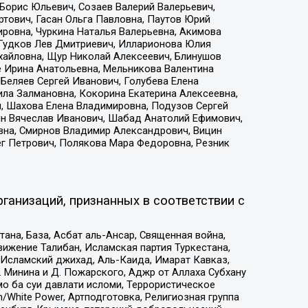
Борис Юльевич, Созаев Валерий Валерьевич,
тович, Гасан Ольга Павловна, Паутов Юрий
ровна, Чуркина Наталья Валерьевна, Акимова
 Гудков Лев Дмитриевич, Илларионова Юлия
ихайловна, Щур Николай Алексеевич, Блинушов
е Ирина Анатольевна, Мельникова Валентина
Беляев Сергей Иванович, Голубева Елена
ила Залмановна, Кокорина Екатерина Алексеевна,
, Шахова Елена Владимировна, Подузов Сергей
ин Вячеслав Иванович, Шабад Анатолий Ефимович,
вна, Смирнов Владимир Александрович, Вицин
ег Петрович, Полякова Мара Федоровна, Резник
ганизаций, признанных в соответствии с
на, База, Асбат аль-Ансар, Священная война,
ижение Талибан, Исламская партия Туркестана,
Исламский джихад, Аль-Каида, Имарат Кавказ,
 Минина и Д. Пожарского, Аджр от Аллаха Субхану
о ба суи давлати исломи, Террористическое
/White Power, Артподготовка, Религиозная группа