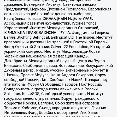
движение, Всемирный Институт Саентологических
Предприятий, Церковь Духовной Технологии, Европейская
сеть организаций по наблюдению за выборами,
Республика Польша, СВОБОДНЫЙ ИДЕЛЬ-УРАЛ,
Ассоциация развития журналистики, IStories fonds,
Королевский Институт Международных Отношений,
КРИМСЬКА ПРАВОЗАХИСНА ГРУПА, Фонд имени Генриха
Бёлля, Stichting Bellingcat, Bellingcat Ltd, The Insider, Институт
правовой инициативы Центральной и Восточной Европы,
Фонд Открытой Эстонии, Calvert 22 Foundation, Канадский
украинский конгресс, Институт Макдональда-Лорье,
Украинская национальная федерация Канады,
Декабристы, Международный научный центр им Вудро
Вильсона, Свободная пресса, Возрождение, Всеукраинский
духовный центр , Риддл, Русский антивоенный комитет в
Швеции, Проект Медуза, Фонд Андрея Сахарова, Форум
свободной России, Лига Свободных Наций, Transparеncy
International, Форум Свободных Народов ПостРоссии,
Солидарность с гражданским движением в России –
Solidarus, КрымSOS, Свободный университет, Институт
государственного управления, Форум гражданского
общества Россия, Беллона, Союз жителей островов
Тисима и Хабомаи, Съезд народных депутатов, Гринпис
Интернешнл, Фонд борьбы с коррупцией Инк, Завет