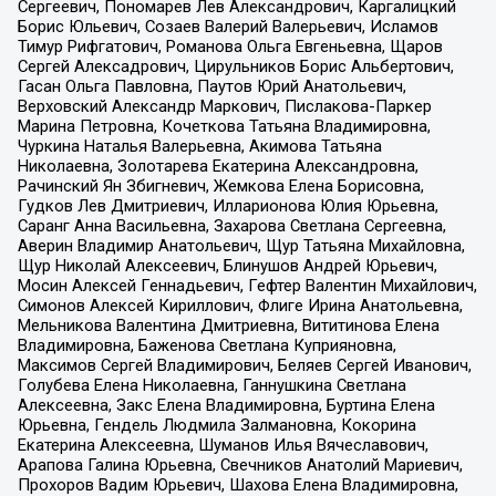
Сергеевич, Пономарев Лев Александрович, Каргалицкий
Борис Юльевич, Созаев Валерий Валерьевич, Исламов
Тимур Рифгатович, Романова Ольга Евгеньевна, Щаров
Сергей Алексадрович, Цирульников Борис Альбертович,
Гасан Ольга Павловна, Паутов Юрий Анатольевич,
Верховский Александр Маркович, Пислакова-Паркер
Марина Петровна, Кочеткова Татьяна Владимировна,
Чуркина Наталья Валерьевна, Акимова Татьяна
Николаевна, Золотарева Екатерина Александровна,
Рачинский Ян Збигневич, Жемкова Елена Борисовна,
Гудков Лев Дмитриевич, Илларионова Юлия Юрьевна,
Саранг Анна Васильевна, Захарова Светлана Сергеевна,
Аверин Владимир Анатольевич, Щур Татьяна Михайловна,
Щур Николай Алексеевич, Блинушов Андрей Юрьевич,
Мосин Алексей Геннадьевич, Гефтер Валентин Михайлович,
Симонов Алексей Кириллович, Флиге Ирина Анатольевна,
Мельникова Валентина Дмитриевна, Вититинова Елена
Владимировна, Баженова Светлана Куприяновна,
Максимов Сергей Владимирович, Беляев Сергей Иванович,
Голубева Елена Николаевна, Ганнушкина Светлана
Алексеевна, Закс Елена Владимировна, Буртина Елена
Юрьевна, Гендель Людмила Залмановна, Кокорина
Екатерина Алексеевна, Шуманов Илья Вячеславович,
Арапова Галина Юрьевна, Свечников Анатолий Мариевич,
Прохоров Вадим Юрьевич, Шахова Елена Владимировна,