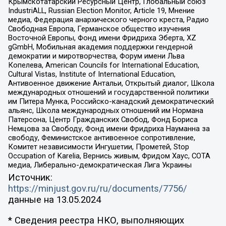
Крымскотатарский Ресурсный Центр, Глобальный союз
IndustriALL, Russian Election Monitor, Article 19, Мнение
медиа, Федерация анархического черного креста, Радио
Свободная Европа, Германское общество изучения
Восточной Европы, Фонд имени Фридриха Эберта, XZ
gGmbH, Мобильная академия поддержки гендерной
демократии и миротворчества, Форум имени Льва
Копелева, American Councils for International Education,
Cultural Vistas, Institute of International Education,
Антивоенное движение Антальи, Открытый диалог, Школа
международных отношений и государственной политики
им Питера Мунка, Российско-канадский демократический
альянс, Школа международных отношений им Нормана
Патерсона, Центр Гражданских Свобод, Фонд Бориса
Немцова за Свободу, Фонд имени Фридриха Науманна за
свободу, Феминистское антивоенное сопротивление,
Комитет независимости Ингушетии, Прометей, Stop
Occupation of Karelia, Вернись живым, Фридом Хаус, СОТА
медиа, Либерально-демократическая Лига Украины
Источник:
https://minjust.gov.ru/ru/documents/7756/
данные на
13.05.2024
* Сведения реестра НКО, выполняющих