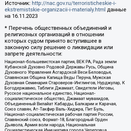
Источник:
http://nac.gov.ru/terroristicheskie-i-
ekstremistskie-organizacii-i-materialy.html
данные
на
16.11.2023
* Перечень общественных объединений и
религиозных организаций в отношении
которых судом принято вступившее в
законную силу решение о ликвидации или
запрете деятельности:
Национал-большевистская партия, ВЕК РА, Рада земли
Кубанской Духовно Родовой Державы Русь, Община
Духовного Управления Асгардской Веси Беловодья,
Славянская Община Капища Веды Перуна, Мужская
Духовная Семинария Староверов-Инглингов, Нурджулар, К
Богодержавию, Таблиги Джамаат, Свидетели Иеговы,
Русское национальное единство, Национал-
социалистическое общество, Джамаат мувахидов,
Объединенный Вилайат Кабарды, Балкарии и Карачая,
Союз славян, Ат-Такфир Валь-Хиджра, Пит Буль,
Национал-социалистическая рабочая партия России,
Славянский союз, Формат-18, Благородный Орден
Дьявола, Армия воли народа, Национальная
Социалистическая Инициатива города Череповца,