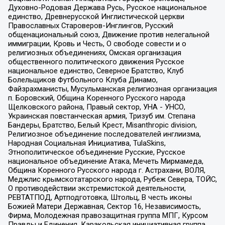
Духовно-Родовая Держава Русь, Русское национальное
единство, Древнерусской Инглистической церкви
Православных Староверов-Инглингов, Русский
общенациональный союз, Движение против нелегальной
иммиграции, Кровь и Честь, О свободе совести и о
религиозных объединениях, Омская организация
общественного политического движения Русское
национальное единство, Северное Братство, Клуб
Болельщиков Футбольного Клуба Динамо,
Файзрахманисты, Мусульманская религиозная организация
п. Боровский, Община Коренного Русского народа
Щелковского района, Правый сектор, УНА - УНСО,
Украинская повстанческая армия, Тризуб им. Степана
Бандеры, Братство, Белый Крест, Misanthropic division,
Религиозное объединение последователей инглиизма,
Народная Социальная Инициатива, TulaSkins,
Этнополитическое объединение Русские, Русское
национальное объединение Атака, Мечеть Мирмамеда,
Община Коренного Русского народа г. Астрахани, ВОЛЯ,
Меджлис крымскотатарского народа, Рубеж Севера, ТОЙС,
О противодействии экстремистской деятельности,
РЕВТАТПОД, Артподготовка, Штольц, В честь иконы
Божией Матери Державная, Сектор 16, Независимость,
Фирма, Молодежная правозащитная группа МПГ, Курсом
Правды и Единения, Каракольская инициативная группа,