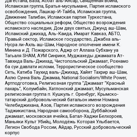
Дагестана, База, Асбат аль-Ансар, Священная война,
Исламская группа, Братья-мусульмане, Партия исламского
освобождения, Лашкар-И-Тайба, Исламская группа,
Движение Талибан, Исламская партия Туркестана,
Общество социальных реформ, Общество возрождения
исламского наследия, Дом двух святых, Джунд аш-Шам,
Исламский джихад, Аль-Каида, Имарат Кавказ, АБТО,
Правый сектор, Исламское государство, Джабха аль-
Нусра ли-Ахль аш-Шам, Народное ополчение имени К.
Минина и Д. Пожарского, Аджр от Аллаха Субхану уа
Тагьаля SHAM, АУМ Синрике, Муджахеды джамаата Ат-
Тавхида Валь-Джихад, Чистопольский Джамаат, Рохнамо
ба суи давлати исломи, Террористическое сообщество
Сеть, Катиба Таухид валь-Джихад, Хайят Тахрир аш-Шам,
Ахлю Сунна Валь Джамаа, National Socialism/White Power,
Артподготовка, Религиозная группа “Джамаат “Красный
пахарь”, Колумбайн, Хатлонский джамаат, Мусульманская
религиозная группа п. Кушкуль г. Оренбург, Крымско-
татарский добровольческий батальон имени Номана
Челебиджихана, Азов, Партия исламского возрождения
Таджикистана, Народная самооборона, Дуббайский
джамаат, московская ячейка, Батал-Хаджи Белхороев,
Маньяки Культ Убийц, Молодёжь Которая Улыбается,
Легион Свобода России, Айдар, Русский добровольческий
корпус