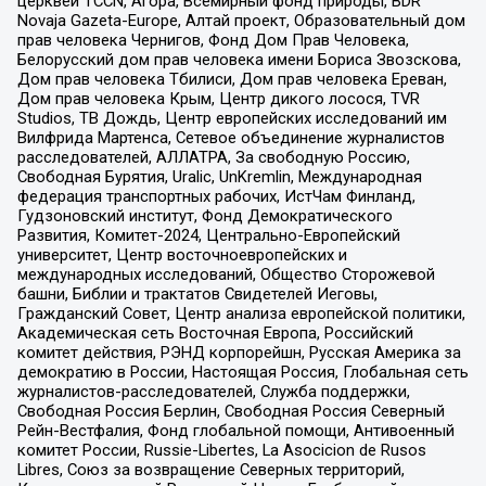
церквей TCCN, Агора, Всемирный фонд природы, BDR
Novaja Gazeta-Europe, Алтай проект, Образовательный дом
прав человека Чернигов, Фонд Дом Прав Человека,
Белорусский дом прав человека имени Бориса Звозскова,
Дом прав человека Тбилиси, Дом прав человека Ереван,
Дом прав человека Крым, Центр дикого лосося, TVR
Studios, ТВ Дождь, Центр европейских исследований им
Вилфрида Мартенса, Сетевое объединение журналистов
расследователей, АЛЛАТРА, За свободную Россию,
Свободная Бурятия, Uralic, UnKremlin, Международная
федерация транспортных рабочих, ИстЧам Финланд,
Гудзоновский институт, Фонд Демократического
Развития, Комитет-2024, Центрально-Европейский
университет, Центр восточноевропейских и
международных исследований, Общество Сторожевой
башни, Библии и трактатов Свидетелей Иеговы,
Гражданский Совет, Центр анализа европейской политики,
Академическая сеть Восточная Европа, Российский
комитет действия, РЭНД корпорейшн, Русская Америка за
демократию в России, Настоящая Россия, Глобальная сеть
журналистов-расследователей, Служба поддержки,
Свободная Россия Берлин, Свободная Россия Северный
Рейн-Вестфалия, Фонд глобальной помощи, Антивоенный
комитет России, Russie-Libertes, La Asocicion de Rusos
Libres, Союз за возвращение Северных территорий,