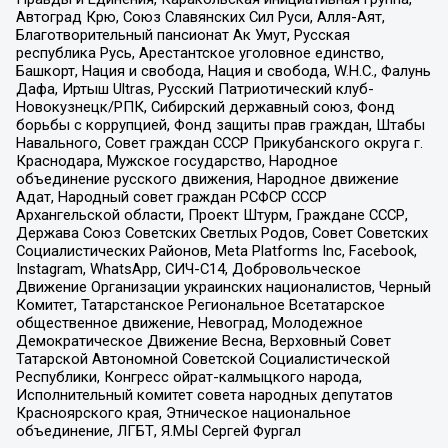
Автоград Крю, Союз Славянских Сил Руси, Алля-Аят,
Благотворительный пансионат Ак Умут, Русская
республика Русь, Арестантское уголовное единство,
Башкорт, Нация и свобода, Нация и свобода, W.H.С., Фалунь
Дафа, Иртыш Ultras, Русский Патриотический клуб-
Новокузнецк/РПК, Сибирский державный союз, Фонд
борьбы с коррупцией, Фонд защиты прав граждан, Штабы
Навального, Совет граждан СССР Прикубанского округа г.
Краснодара, Мужское государство, Народное
объединение русского движения, Народное движение
Адат, Народный совет граждан РСФСР СССР
Архангельской области, Проект Штурм, Граждане СССР,
Держава Союз Советских Светлых Родов, Совет Советских
Социалистических Районов, Meta Platforms Inc, Facebook,
Instagram, WhatsApp, СИЧ-С14, Добровольческое
Движение Организации украинских националистов, Черный
Комитет, Татарстанское Региональное Всетатарское
общественное движение, Невоград, Молодежное
Демократическое Движение Весна, Верховный Совет
Татарской Автономной Советской Социалистической
Республики, Конгресс ойрат-калмыцкого народа,
Исполнительный комитет совета народных депутатов
Красноярского края, Этническое национальное
объединение, ЛГБТ, Я.МЫ Сергей Фургал