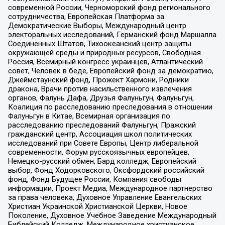
современной России, Черноморский фонд регионального
сотрудничества, Европейская Платформа за
Демократические Выборы, Международный центр
электоральных исследований, Германский фонд Маршалла
Соединенных Штатов, Тихоокеанский центр защиты
окружающей среды и природных ресурсов, Свободная
Россия, Всемирный конгресс украинцев, Атлантический
совет, Человек в беде, Европейский фонд за демократию,
Джеймстаунский фонд, Прожект Хармони, Родники
дракона, Врачи против насильственного извлечения
органов, Фалунь Дафа, Друзья Фалуньгун, Фалуньгун,
Коалиция по расследованию преследования в отношении
Фалуньгун в Китае, Всемирная организация по
расследованию преследований Фалуньгун, Пражский
гражданский центр, Ассоциация школ политических
исследований при Совете Европы, Центр либеральной
современности, Форум русскоязычных европейцев,
Немецко-русский обмен, Бард колледж, Европейский
выбор, Фонд Ходорковского, Оксфордский российский
фонд, Фонд Будущее России, Компания свободы
информации, Проект Медиа, Международное партнерство
за права человека, Духовное Управление Евангельских
Христиан Украинской Христианской Церкви, Новое
Поколение, Духовное Учебное Заведение Международный
Библейский Колледж, Международное христианское