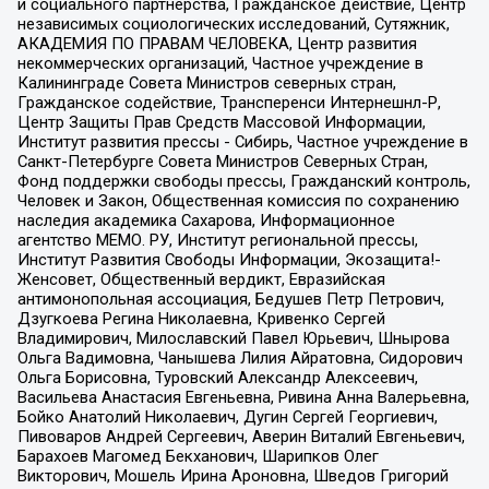
и социального партнерства, Гражданское действие, Центр
независимых социологических исследований, Сутяжник,
АКАДЕМИЯ ПО ПРАВАМ ЧЕЛОВЕКА, Центр развития
некоммерческих организаций, Частное учреждение в
Калининграде Совета Министров северных стран,
Гражданское содействие, Трансперенси Интернешнл-Р,
Центр Защиты Прав Средств Массовой Информации,
Институт развития прессы - Сибирь, Частное учреждение в
Санкт-Петербурге Совета Министров Северных Стран,
Фонд поддержки свободы прессы, Гражданский контроль,
Человек и Закон, Общественная комиссия по сохранению
наследия академика Сахарова, Информационное
агентство МЕМО. РУ, Институт региональной прессы,
Институт Развития Свободы Информации, Экозащита!-
Женсовет, Общественный вердикт, Евразийская
антимонопольная ассоциация, Бедушев Петр Петрович,
Дзугкоева Регина Николаевна, Кривенко Сергей
Владимирович, Милославский Павел Юрьевич, Шнырова
Ольга Вадимовна, Чанышева Лилия Айратовна, Сидорович
Ольга Борисовна, Туровский Александр Алексеевич,
Васильева Анастасия Евгеньевна, Ривина Анна Валерьевна,
Бойко Анатолий Николаевич, Дугин Сергей Георгиевич,
Пивоваров Андрей Сергеевич, Аверин Виталий Евгеньевич,
Барахоев Магомед Бекханович, Шарипков Олег
Викторович, Мошель Ирина Ароновна, Шведов Григорий