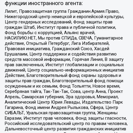
функции иностранного агента:
Лилит, Правозащитная группа Гражданин.Армия.Право,
Нижегородский центр немецкой и европейской культуры,
Центр гендерных исследований, Фонд защиты прав
граждан Штаб, Институт права и публичной политики,
Фонд борьбы с коррупцией, Альянс врачей,
НАСИЛИЮ.НЕТ, Мы против СПИДа, СВЕЧА, Гуманитарное
действие, Открытый Петербург, Лига Избирателей,
Правовая инициатива, Гражданский Союз, Хасдей
Ерушалаим, Центр поддержки и содействия развитию
средств массовой информации, Горячая Линия, В защиту
прав заключенных, Институт глобализации и социальных
движений, Центр социально-информационных инициатив
Действие, Благотворительный фонд охраны здоровья и
защиты прав граждан, Благотворительный фонд помощи
осужденным и их семьям, Фонд Тольятти, Новое время,
Серебряная тайга, Так-Так-Так, Сова, центр Анна, Проект
Апрель, Самарская губерния, Эра здоровья, Мемориал,
Аналитический Центр Юрия Левады, Издательство Парк
Гагарина, Фонд имени Андрея Рылькова, Сфера, Центр
СИБАЛЬТ, Уральская правозащитная группа, Женщины
Евразии, Институт прав человека, Фонд защиты гласности,
Российский исследовательский центр по правам человека,
Дальневосточный центр развития гражданских инициатив