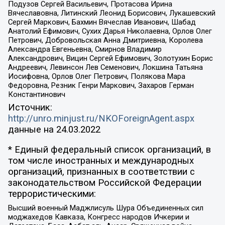
Подузов Сергей Васильевич, Протасова Ирина
Вячеславовна, Литинский Леонид Борисович, Лукашевский
Сергей Маркович, Бахмин Вячеслав Иванович, Шабад
Анатолий Ефимович, Сухих Дарья Николаевна, Орлов Олег
Петрович, Добровольская Анна Дмитриевна, Королева
Александра Евгеньевна, Смирнов Владимир
Александрович, Вицин Сергей Ефимович, Золотухин Борис
Андреевич, Левинсон Лев Семенович, Локшина Татьяна
Иосифовна, Орлов Олег Петрович, Полякова Мара
Федоровна, Резник Генри Маркович, Захаров Герман
Константинович
Источник:
http://unro.minjust.ru/NKOForeignAgent.aspx
данные на
24.03.2022
* Единый федеральный список организаций, в
том числе иностранных и международных
организаций, признанных в соответствии с
законодательством Российской Федерации
террористическими:
Высший военный Маджлисуль Шура Объединенных сил
моджахедов Кавказа, Конгресс народов Ичкерии и