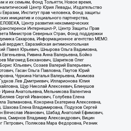
 и их семьям, Фонд Тольятти, Новое время,
, Аналитический Центр Юрия Левады, Издательство
 Евразии, Институт прав человека, Фонд защиты
ких инициатив и социального партнерства,
ЕЛОВЕКА, Центр развития некоммерческих
 Трансперенси Интернешнл-Р, Центр Защиты Прав
овета Министров Северных Стран, Фонд поддержки
адемика Сахарова, Информационное агентство МЕМО.
ый вердикт, Евразийская антимонопольная
кий Павел Юрьевич, Шнырова Ольга Вадимовна,
 Евгеньевна, Ривина Анна Валерьевна, Бойко
хоев Магомед Бекханович, Шарипков Олег
Борис Юльевич, Созаев Валерий Валерьевич,
тович, Гасан Ольга Павловна, Паутов Юрий
ровна, Чуркина Наталья Валерьевна, Акимова
 Гудков Лев Дмитриевич, Илларионова Юлия
ихайловна, Щур Николай Алексеевич, Блинушов
е Ирина Анатольевна, Мельникова Валентина
Беляев Сергей Иванович, Голубева Елена
ила Залмановна, Кокорина Екатерина Алексеевна,
, Шахова Елена Владимировна, Подузов Сергей
ин Вячеслав Иванович, Шабад Анатолий Ефимович,
вна, Смирнов Владимир Александрович, Вицин
ег Петрович, Полякова Мара Федоровна, Резник