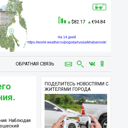
82.17
94.84
На 14 дней
https://world-weather.ru/pogoda/russia/khabarovsk/
ОБРАТНАЯ СВЯЗЬ
его
ПОДЕЛИТЕСЬ НОВОСТЯМИ С
ЖИТЕЛЯМИ ГОРОДА
ния.
ения. Наблюдая
ношеский