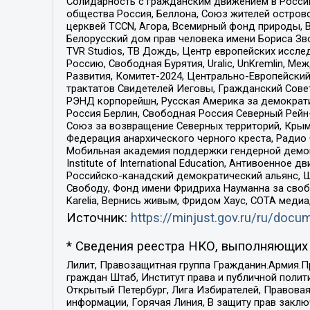
Солидарность с гражданским движением в России 
общества Россия, Беллона, Союз жителей острово
церквей TCCN, Агора, Всемирный фонд природы, B
Белорусский дом прав человека имени Бориса Зво
TVR Studios, ТВ Дождь, Центр европейских иссл
Россию, Свободная Бурятия, Uralic, UnKremlin, 
Развития, Комитет-2024, Центрально-Европейски
трактатов Свидетелей Иеговы, Гражданский Совет
РЭНД корпорейшн, Русская Америка за демократи
Россия Берлин, Свободная Россия Северный Рейн-В
Союз за возвращение Северных территорий, Крымско
Федерация анархического черного креста, Радио
Мобильная академия поддержки гендерной демократи
Institute of International Education, Антивоенн
Российско-канадский демократический альянс, 
Свободу, Фонд имени Фридриха Науманна за свобо
Karelia, Вернись живым, Фридом Хаус, СОТА меди
Источник:
https://minjust.gov.ru/ru/doc
* Сведения реестра НКО, выполняющих 
Лилит, Правозащитная группа Гражданин.Армия.П
граждан Штаб, Институт права и публичной поли
Открытый Петербург, Лига Избирателей, Правова
информации, Горячая Линия, В защиту прав закл