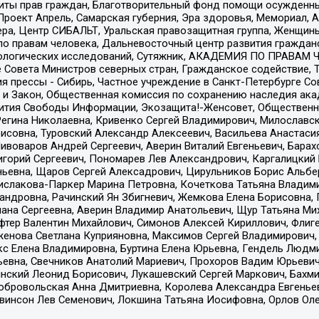
ты прав граждан, Благотворительный фонд помощи осужденным
а, Проект Апрель, Самарская губерния, Эра здоровья, Мемориал
ера, Центр СИБАЛЬТ, Уральская правозащитная группа, Женщины
по правам человека, Дальневосточный центр развития гражданс
ологических исследований, Сутяжник, АКАДЕМИЯ ПО ПРАВАМ Ч
е Совета Министров северных стран, Гражданское содействие,
я прессы - Сибирь, Частное учреждение в Санкт-Петербурге С
 и Закон, Общественная комиссия по сохранению наследия ак
звития Свободы Информации, Экозащита!-Женсовет, Общественн
Регина Николаевна, Кривенко Сергей Владимирович, Милославс
совна, Туровский Александр Алексеевич, Васильева Анастасия
Пивоваров Андрей Сергеевич, Аверин Виталий Евгеньевич, Бара
горий Сергеевич, Пономарев Лев Александрович, Каргалицкий 
ньевна, Щаров Сергей Алексадрович, Цирульников Борис Альбер
ислакова-Паркер Марина Петровна, Кочеткова Татьяна Владими
сандровна, Рачинский Ян Збигневич, Жемкова Елена Борисовна,
лана Сергеевна, Аверин Владимир Анатольевич, Щур Татьяна М
фтер Валентин Михайлович, Симонов Алексей Кириллович, Флиг
женова Светлана Куприяновна, Максимов Сергей Владимирович, 
кс Елена Владимировна, Буртина Елена Юрьевна, Гендель Людм
евна, Свечников Анатолий Мариевич, Прохоров Вадим Юрьевич
инский Леонид Борисович, Лукашевский Сергей Маркович, Бахм
Добровольская Анна Дмитриевна, Королева Александра Евгенье
евинсон Лев Семенович, Локшина Татьяна Иосифовна, Орлов Ол