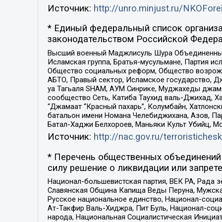
Источник:
http://unro.minjust.ru/NKOFore
* Единый федеральный список организа
законодательством Российской Федера
Высший военный Маджлисуль Шура Объединенных с
Исламская группа, Братья-мусульмане, Партия ис
Общество социальных реформ, Общество возрожд
АБТО, Правый сектор, Исламское государство, Д
уа Тагьаля SHAM, АУМ Синрике, Муджахеды джама
сообщество Сеть, Катиба Таухид валь-Джихад, Хай
“Джамаат “Красный пахарь”, Колумбайн, Хатлонск
батальон имени Номана Челебиджихана, Азов, Па
Батал-Хаджи Белхороев, Маньяки Культ Убийц, М
Источник:
http://nac.gov.ru/terroristichesk
* Перечень общественных объединений 
силу решение о ликвидации или запрете
Национал-большевистская партия, ВЕК РА, Рада 
Славянская Община Капища Веды Перуна, Мужская
Русское национальное единство, Национал-социа
Ат-Такфир Валь-Хиджра, Пит Буль, Национал-соц
народа, Национальная Социалистическая Инициат