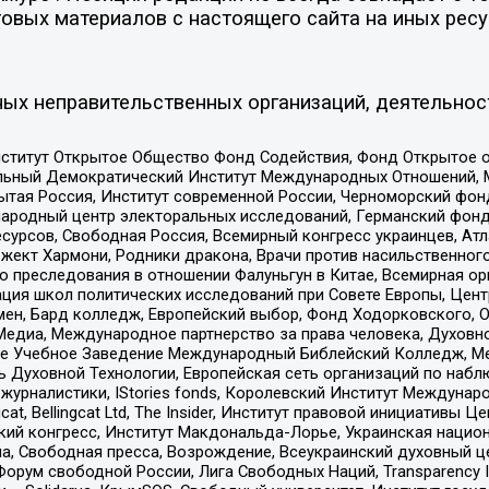
овых материалов с настоящего сайта на иных ресу
ых неправительственных организаций, деятельнос
ститут Открытое Общество Фонд Содействия, Фонд Открытое 
альный Демократический Институт Международных Отношений,
тая Россия, Институт современной России, Черноморский фонд
родный центр электоральных исследований, Германский фонд
рсов, Свободная Россия, Всемирный конгресс украинцев, Атла
ект Хармони, Родники дракона, Врачи против насильственного
ию преследования в отношении Фалуньгун в Китае, Всемирная о
ация школ политических исследований при Совете Европы, Цен
мен, Бард колледж, Европейский выбор, Фонд Ходорковского,
едиа, Международное партнерство за права человека, Духовно
ое Учебное Заведение Международный Библейский Колледж, М
ь Духовной Технологии, Европейская сеть организаций по наб
урналистики, IStories fonds, Королевский Институт Между
gcat, Bellingcat Ltd, The Insider, Институт правовой инициатив
инский конгресс, Институт Макдональда-Лорье, Украинская нац
, Свободная пресса, Возрождение, Всеукраинский духовный цен
орум свободной России, Лига Свободных Наций, Transparеncy I