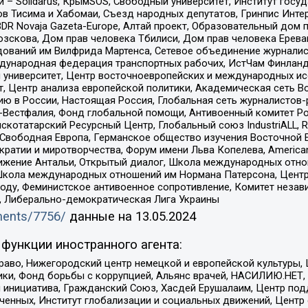
– Solidarus, КрымSOS, Свободный университет, Институт госу
в Тисима и Хабомаи, Съезд народных депутатов, Гринпис Инте
DR Novaja Gazeta-Europe, Алтай проект, Образовательный дом 
зскова, Дом прав человека Тбилиси, Дом прав человека Ерева
едований им Вилфрида Мартенса, Сетевое объединение журнали
Международная федерация транспортных рабочих, ИстЧам Финлан
й университет, Центр восточноевропейских и международных и
, Центр анализа европейской политики, Академическая сеть Во
ю в России, Настоящая Россия, Глобальная сеть журналистов
естфалия, Фонд глобальной помощи, Антивоенный комитет России,
татарский Ресурсный Центр, Глобальный союз IndustriALL, Russi
 Свободная Европа, Германское общество изучения Восточной 
и и миротворчества, Форум имени Льва Копелева, American Counci
ое движение Антальи, Открытый диалог, Школа международных отн
Школа международных отношений им Нормана Патерсона, Центр
ду, Феминистское антивоенное сопротивление, Комитет независ
а, Либерально-демократическая Лига Украины
uments/7756/
данные на
13.05.2024
функции иностранного агента:
раво, Нижегородский центр немецкой и европейской культуры,
тики, Фонд борьбы с коррупцией, Альянс врачей, НАСИЛИЮ.НЕТ,
я инициатива, Гражданский Союз, Хасдей Ерушалаим, Центр по
юченных, Институт глобализации и социальных движений, Цент