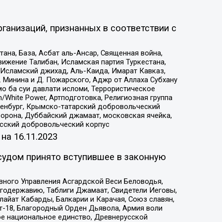
ганизаций, признанных в соответствии с
на, База, Асбат аль-Ансар, Священная война,
ижение Талибан, Исламская партия Туркестана,
Исламский джихад, Аль-Каида, Имарат Кавказ,
 Минина и Д. Пожарского, Аджр от Аллаха Субхану
о ба суи давлати исломи, Террористическое
/White Power, Артподготовка, Религиозная группа
Оренбург, Крымско-татарский добровольческий
орона, Дуббайский джамаат, московская ячейка,
усский добровольческий корпус
 на
16.11.2023
судом принято вступившее в законную
вного Управления Асгардской Веси Беловодья,
годержавию, Таблиги Джамаат, Свидетели Иеговы,
айат Кабарды, Балкарии и Карачая, Союз славян,
т-18, Благородный Орден Дьявола, Армия воли
ое национальное единство, Древнерусской