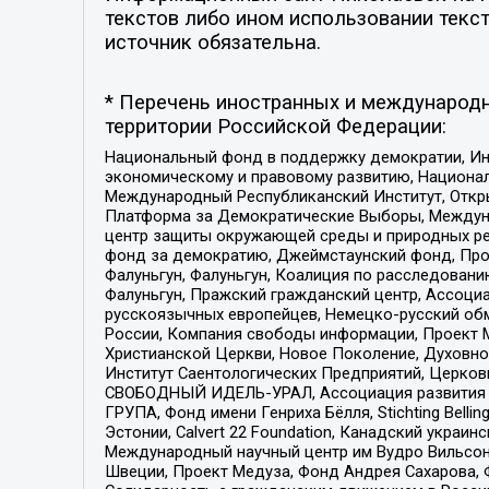
текстов либо ином использовании текст
источник обязательна.
* Перечень иностранных и международн
территории Российской Федерации:
Национальный фонд в поддержку демократии, Ин
экономическому и правовому развитию, Национ
Международный Республиканский Институт, Откры
Платформа за Демократические Выборы, Междуна
центр защиты окружающей среды и природных ресу
фонд за демократию, Джеймстаунский фонд, Прож
Фалуньгун, Фалуньгун, Коалиция по расследован
Фалуньгун, Пражский гражданский центр, Ассоци
русскоязычных европейцев, Немецко-русский об
России, Компания свободы информации, Проект М
Христианской Церкви, Новое Поколение, Духовн
Институт Саентологических Предприятий, Церков
СВОБОДНЫЙ ИДЕЛЬ-УРАЛ, Ассоциация развития ж
ГРУПА, Фонд имени Генриха Бёлля, Stichting Bellin
Эстонии, Calvert 22 Foundation, Канадский укра
Международный научный центр им Вудро Вильсона
Швеции, Проект Медуза, Фонд Андрея Сахарова, Ф