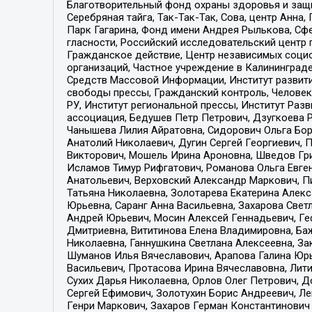
Благотворительный фонд охраны здоровья и защи
Серебряная тайга, Так-Так-Так, Сова, центр Анн
Парк Гагарина, Фонд имени Андрея Рылькова, Сф
гласности, Российский исследовательский центр 
Гражданское действие, Центр независимых соци
организаций, Частное учреждение в Калининград
Средств Массовой Информации, Институт развити
свободы прессы, Гражданский контроль, Человек
РУ, Институт региональной прессы, Институт Ра
ассоциация, Бедушев Петр Петрович, Дзугкоева 
Чанышева Лилия Айратовна, Сидорович Ольга Бори
Анатолий Николаевич, Дугин Сергей Георгиевич, 
Викторович, Мошель Ирина Ароновна, Шведов Гри
Исламов Тимур Рифгатович, Романова Ольга Евге
Анатольевич, Верховский Александр Маркович, П
Татьяна Николаевна, Золотарева Екатерина Алек
Юрьевна, Саранг Анна Васильевна, Захарова Свет
Андрей Юрьевич, Мосин Алексей Геннадьевич, Ге
Дмитриевна, Вититинова Елена Владимировна, Ба
Николаевна, Ганнушкина Светлана Алексеевна, За
Шуманов Илья Вячеславович, Арапова Галина Юрь
Васильевич, Протасова Ирина Вячеславовна, Лит
Сухих Дарья Николаевна, Орлов Олег Петрович, 
Сергей Ефимович, Золотухин Борис Андреевич, Л
Генри Маркович, Захаров Герман Константинович