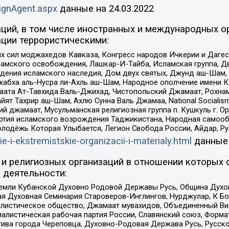
ignAgent.aspx
данные на
24.03.2022
ций, в том числе иностранных и международных ор
ции террористическими:
ил моджахедов Кавказа, Конгресс народов Ичкерии и Дагеста
ламского освобождения, Лашкар-И-Тайба, Исламская группа, Дв
ения исламского наследия, Дом двух святых, Джунд аш-Шам, 
жабха аль-Нусра ли-Ахль аш-Шам, Народное ополчение имени К.
ата Ат-Тавхида Валь-Джихад, Чистопольский Джамаат, Рохнам
ят Тахрир аш-Шам, Ахлю Сунна Валь Джамаа, National Socialism
ий джамаат, Мусульманская религиозная группа п. Кушкуль г. 
ртия исламского возрождения Таджикистана, Народная самооб
олодёжь Которая Улыбается, Легион Свобода России, Айдар, Р
ie-i-ekstremistskie-organizacii-i-materialy.html
данные
и религиозных организаций в отношении которых 
 деятельности:
земли Кубанской Духовно Родовой Державы Русь, Община Духо
 Духовная Семинария Староверов-Инглингов, Нурджулар, К Бо
листическое общество, Джамаат мувахидов, Объединенный Вил
иалистическая рабочая партия России, Славянский союз, Форма
ива города Череповца, Духовно-Родовая Держава Русь, Русск