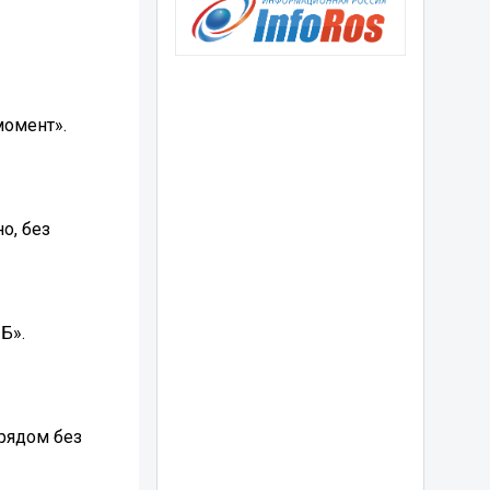
момент».
о, без
Б».
 рядом без