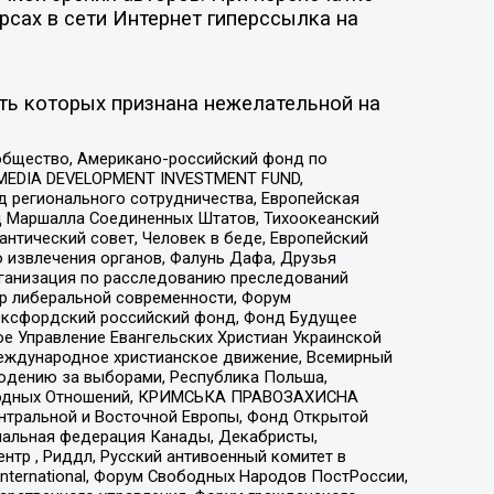
рсах в сети Интернет гиперссылка на
ть которых признана нежелательной на
общество, Американо-российский фонд по
 MEDIA DEVELOPMENT INVESTMENT FUND,
 регионального сотрудничества, Европейская
 Маршалла Соединенных Штатов, Тихоокеанский
нтический совет, Человек в беде, Европейский
 извлечения органов, Фалунь Дафа, Друзья
рганизация по расследованию преследований
тр либеральной современности, Форум
 Оксфордский российский фонд, Фонд Будущее
е Управление Евангельских Христиан Украинской
еждународное христианское движение, Всемирный
людению за выборами, Республика Польша,
народных Отношений, КРИМСЬКА ПРАВОЗАХИСНА
ы Центральной и Восточной Европы, Фонд Открытой
иональная федерация Канады, Декабристы,
тр , Риддл, Русский антивоенный комитет в
nternational, Форум Свободных Народов ПостРоссии,