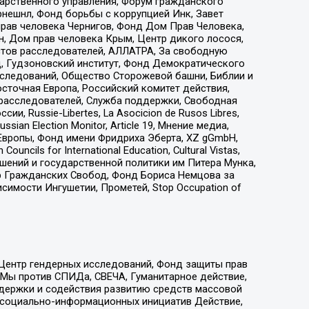
дарственного управления, Форум гражданского
рнешнл, Фонд борьбы с коррупцией Инк, Завет
прав человека Чернигов, Фонд Дом Прав Человека,
н, Дом прав человека Крым, Центр дикого лосося,
стов расследователей, АЛЛАТРА, За свободную
д, Гудзоновский институт, Фонд Демократического
сследований, Общество Сторожевой башни, Библии и
сточная Европа, Российский комитет действия,
-расследователей, Служба поддержки, Свободная
 Russie-Libertes, La Asocicion de Rusos Libres,
an Election Monitor, Article 19, Мнение медиа,
Европы, Фонд имени Фридриха Эберта, XZ gGmbH,
ls for International Education, Cultural Vistas,
ошений и государственной политики им Питера Мунка,
 Гражданских Свобод, Фонд Бориса Немцова за
имости Ингушетии, Прометей, Stop Occupation of
 Центр гендерных исследований, Фонд защиты прав
 Мы против СПИДа, СВЕЧА, Гуманитарное действие,
ддержки и содействия развитию средств массовой
р социально-информационных инициатив Действие,