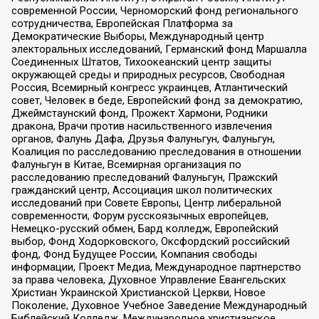
современной России, Черноморский фонд регионального
сотрудничества, Европейская Платформа за
Демократические Выборы, Международный центр
электоральных исследований, Германский фонд Маршалла
Соединенных Штатов, Тихоокеанский центр защиты
окружающей среды и природных ресурсов, Свободная
Россия, Всемирный конгресс украинцев, Атлантический
совет, Человек в беде, Европейский фонд за демократию,
Джеймстаунский фонд, Прожект Хармони, Родники
дракона, Врачи против насильственного извлечения
органов, Фалунь Дафа, Друзья Фалуньгун, Фалуньгун,
Коалиция по расследованию преследования в отношении
Фалуньгун в Китае, Всемирная организация по
расследованию преследований Фалуньгун, Пражский
гражданский центр, Ассоциация школ политических
исследований при Совете Европы, Центр либеральной
современности, Форум русскоязычных европейцев,
Немецко-русский обмен, Бард колледж, Европейский
выбор, Фонд Ходорковского, Оксфордский российский
фонд, Фонд Будущее России, Компания свободы
информации, Проект Медиа, Международное партнерство
за права человека, Духовное Управление Евангельских
Христиан Украинской Христианской Церкви, Новое
Поколение, Духовное Учебное Заведение Международный
Библейский Колледж, Международное христианское