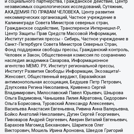
и социального партнерства, Гражданское действие, Центр
независимых социологических исследований, Сутяжник,
АКАДЕМИЯ ПО ПРАВАМ ЧЕЛОВЕКА, Центр развития
некоммерческих организаций, Частное учреждение в
Калининграде Совета Министров северных стран,
Гражданское содействие, Трансперенси Интернешнл-Р,
Центр Защиты Прав Средств Массовой Информации,
Институт развития прессы - Сибирь, Частное учреждение в
Санкт-Петербурге Совета Министров Северных Стран,
Фонд поддержки свободы прессы, Гражданский контроль,
Человек и Закон, Общественная комиссия по сохранению
наследия академика Сахарова, Информационное
агентство МЕМО. РУ, Институт региональной прессы,
Институт Развития Свободы Информации, Экозащита!-
Женсовет, Общественный вердикт, Евразийская
антимонопольная ассоциация, Бедушев Петр Петрович,
Дзугкоева Регина Николаевна, Кривенко Сергей
Владимирович, Милославский Павел Юрьевич, Шнырова
Ольга Вадимовна, Чанышева Лилия Айратовна, Сидорович
Ольга Борисовна, Туровский Александр Алексеевич,
Васильева Анастасия Евгеньевна, Ривина Анна Валерьевна,
Бойко Анатолий Николаевич, Дугин Сергей Георгиевич,
Пивоваров Андрей Сергеевич, Аверин Виталий Евгеньевич,
Барахоев Магомед Бекханович, Шарипков Олег
Викторович, Мошель Ирина Ароновна, Шведов Григорий