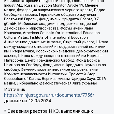
Крымскотатарский Ресурсный Центр, Глобальный союз
IndustriALL, Russian Election Monitor, Article 19, Мнение
медиа, Федерация анархического черного креста, Радио
Свободная Европа, Германское общество изучения
Восточной Европы, Фонд имени Фридриха Эберта, XZ
gGmbH, Мобильная академия поддержки гендерной
демократии и миротворчества, Форум имени Льва
Копелева, American Councils for International Education,
Cultural Vistas, Institute of International Education,
Антивоенное движение Антальи, Открытый диалог, Школа
международных отношений и государственной политики
им Питера Мунка, Российско-канадский демократический
альянс, Школа международных отношений им Нормана
Патерсона, Центр Гражданских Свобод, Фонд Бориса
Немцова за Свободу, Фонд имени Фридриха Науманна за
свободу, Феминистское антивоенное сопротивление,
Комитет независимости Ингушетии, Прометей, Stop
Occupation of Karelia, Вернись живым, Фридом Хаус, СОТА
медиа, Либерально-демократическая Лига Украины
Источник:
https://minjust.gov.ru/ru/documents/7756/
данные на
13.05.2024
* Сведения реестра НКО, выполняющих