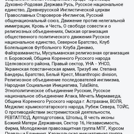
Духовно-Родовая Держава Русь, Русское национальное
единство, Древнерусской Инглистической церкви
Православных Староверов-Инглингов, Русский
общенациональный союз, Движение против нелегальной
иммиграции, Кровь и Честь, О свободе совести и о
религиозных объединениях, Омская организация
общественного политического движения Русское
национальное единство, Северное Братство, Клуб
Болельщиков Футбольного Клуба Динамо,
Файзрахманисты, Мусульманская религиозная организация
п. Боровский, Община Коренного Русского народа
Щелковского района, Правый сектор, УНА - УНСО,
Украинская повстанческая армия, Тризуб им. Степана
Бандеры, Братство, Белый Крест, Misanthropic division,
Религиозное объединение последователей инглиизма,
Народная Социальная Инициатива, TulaSkins,
Этнополитическое объединение Русские, Русское
национальное объединение Атака, Мечеть Мирмамеда,
Община Коренного Русского народа г. Астрахани, ВОЛЯ,
Меджлис крымскотатарского народа, Рубеж Севера, ТОЙС,
О противодействии экстремистской деятельности,
РЕВТАТПОД, Артподготовка, Штольц, В честь иконы
Божией Матери Державная, Сектор 16, Независимость,
Фирма, Молодежная правозащитная группа МПГ, Курсом
Правды и Единения, Каракольская инициативная группа,