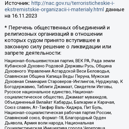
Источник:
http://nac.gov.ru/terroristicheskie-i-
ekstremistskie-organizacii-i-materialy.html
данные
на
16.11.2023
* Перечень общественных объединений и
религиозных организаций в отношении
которых судом принято вступившее в
законную силу решение о ликвидации или
запрете деятельности:
Национал-большевистская партия, ВЕК РА, Рада земли
Кубанской Духовно Родовой Державы Русь, Община
Духовного Управления Асгардской Веси Беловодья,
Славянская Община Капища Веды Перуна, Мужская
Духовная Семинария Староверов-Инглингов, Нурджулар, К
Богодержавию, Таблиги Джамаат, Свидетели Иеговы,
Русское национальное единство, Национал-
социалистическое общество, Джамаат мувахидов,
Объединенный Вилайат Кабарды, Балкарии и Карачая,
Союз славян, Ат-Такфир Валь-Хиджра, Пит Буль,
Национал-социалистическая рабочая партия России,
Славянский союз, Формат-18, Благородный Орден
Дьявола, Армия воли народа, Национальная
Социалистическая Инициатива города Череповца,