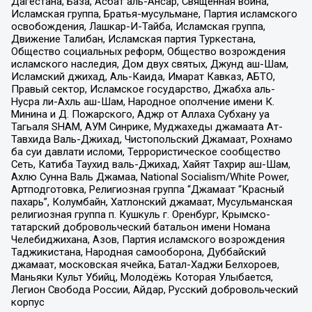
Дагестана, База, Асбат аль-Ансар, Священная война,
Исламская группа, Братья-мусульмане, Партия исламского
освобождения, Лашкар-И-Тайба, Исламская группа,
Движение Талибан, Исламская партия Туркестана,
Общество социальных реформ, Общество возрождения
исламского наследия, Дом двух святых, Джунд аш-Шам,
Исламский джихад, Аль-Каида, Имарат Кавказ, АБТО,
Правый сектор, Исламское государство, Джабха аль-
Нусра ли-Ахль аш-Шам, Народное ополчение имени К.
Минина и Д. Пожарского, Аджр от Аллаха Субхану уа
Тагьаля SHAM, АУМ Синрике, Муджахеды джамаата Ат-
Тавхида Валь-Джихад, Чистопольский Джамаат, Рохнамо
ба суи давлати исломи, Террористическое сообщество
Сеть, Катиба Таухид валь-Джихад, Хайят Тахрир аш-Шам,
Ахлю Сунна Валь Джамаа, National Socialism/White Power,
Артподготовка, Религиозная группа “Джамаат “Красный
пахарь”, Колумбайн, Хатлонский джамаат, Мусульманская
религиозная группа п. Кушкуль г. Оренбург, Крымско-
татарский добровольческий батальон имени Номана
Челебиджихана, Азов, Партия исламского возрождения
Таджикистана, Народная самооборона, Дуббайский
джамаат, московская ячейка, Батал-Хаджи Белхороев,
Маньяки Культ Убийц, Молодёжь Которая Улыбается,
Легион Свобода России, Айдар, Русский добровольческий
корпус