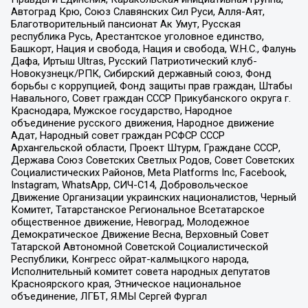
Автоград Крю, Союз Славянских Сил Руси, Алля-Аят,
Благотворительный пансионат Ак Умут, Русская
республика Русь, Арестантское уголовное единство,
Башкорт, Нация и свобода, Нация и свобода, W.H.С., Фалунь
Дафа, Иртыш Ultras, Русский Патриотический клуб-
Новокузнецк/РПК, Сибирский державный союз, Фонд
борьбы с коррупцией, Фонд защиты прав граждан, Штабы
Навального, Совет граждан СССР Прикубанского округа г.
Краснодара, Мужское государство, Народное
объединение русского движения, Народное движение
Адат, Народный совет граждан РСФСР СССР
Архангельской области, Проект Штурм, Граждане СССР,
Держава Союз Советских Светлых Родов, Совет Советских
Социалистических Районов, Meta Platforms Inc, Facebook,
Instagram, WhatsApp, СИЧ-С14, Добровольческое
Движение Организации украинских националистов, Черный
Комитет, Татарстанское Региональное Всетатарское
общественное движение, Невоград, Молодежное
Демократическое Движение Весна, Верховный Совет
Татарской Автономной Советской Социалистической
Республики, Конгресс ойрат-калмыцкого народа,
Исполнительный комитет совета народных депутатов
Красноярского края, Этническое национальное
объединение, ЛГБТ, Я.МЫ Сергей Фургал