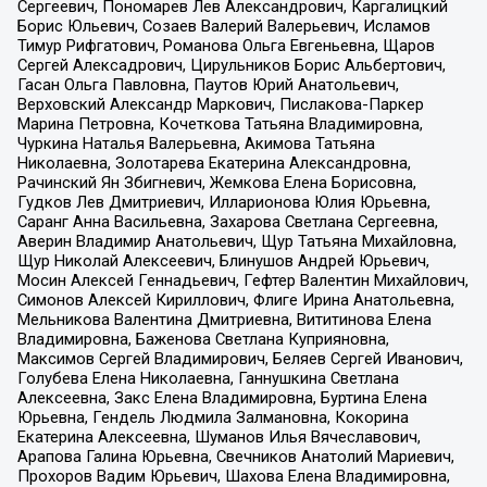
Сергеевич, Пономарев Лев Александрович, Каргалицкий
Борис Юльевич, Созаев Валерий Валерьевич, Исламов
Тимур Рифгатович, Романова Ольга Евгеньевна, Щаров
Сергей Алексадрович, Цирульников Борис Альбертович,
Гасан Ольга Павловна, Паутов Юрий Анатольевич,
Верховский Александр Маркович, Пислакова-Паркер
Марина Петровна, Кочеткова Татьяна Владимировна,
Чуркина Наталья Валерьевна, Акимова Татьяна
Николаевна, Золотарева Екатерина Александровна,
Рачинский Ян Збигневич, Жемкова Елена Борисовна,
Гудков Лев Дмитриевич, Илларионова Юлия Юрьевна,
Саранг Анна Васильевна, Захарова Светлана Сергеевна,
Аверин Владимир Анатольевич, Щур Татьяна Михайловна,
Щур Николай Алексеевич, Блинушов Андрей Юрьевич,
Мосин Алексей Геннадьевич, Гефтер Валентин Михайлович,
Симонов Алексей Кириллович, Флиге Ирина Анатольевна,
Мельникова Валентина Дмитриевна, Вититинова Елена
Владимировна, Баженова Светлана Куприяновна,
Максимов Сергей Владимирович, Беляев Сергей Иванович,
Голубева Елена Николаевна, Ганнушкина Светлана
Алексеевна, Закс Елена Владимировна, Буртина Елена
Юрьевна, Гендель Людмила Залмановна, Кокорина
Екатерина Алексеевна, Шуманов Илья Вячеславович,
Арапова Галина Юрьевна, Свечников Анатолий Мариевич,
Прохоров Вадим Юрьевич, Шахова Елена Владимировна,