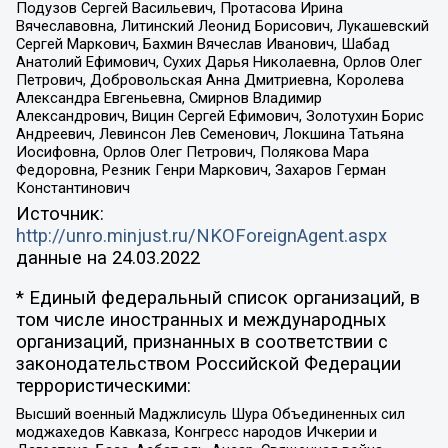
Подузов Сергей Васильевич, Протасова Ирина
Вячеславовна, Литинский Леонид Борисович, Лукашевский
Сергей Маркович, Бахмин Вячеслав Иванович, Шабад
Анатолий Ефимович, Сухих Дарья Николаевна, Орлов Олег
Петрович, Добровольская Анна Дмитриевна, Королева
Александра Евгеньевна, Смирнов Владимир
Александрович, Вицин Сергей Ефимович, Золотухин Борис
Андреевич, Левинсон Лев Семенович, Локшина Татьяна
Иосифовна, Орлов Олег Петрович, Полякова Мара
Федоровна, Резник Генри Маркович, Захаров Герман
Константинович
Источник:
http://unro.minjust.ru/NKOForeignAgent.aspx
данные на
24.03.2022
* Единый федеральный список организаций, в
том числе иностранных и международных
организаций, признанных в соответствии с
законодательством Российской Федерации
террористическими:
Высший военный Маджлисуль Шура Объединенных сил
моджахедов Кавказа, Конгресс народов Ичкерии и