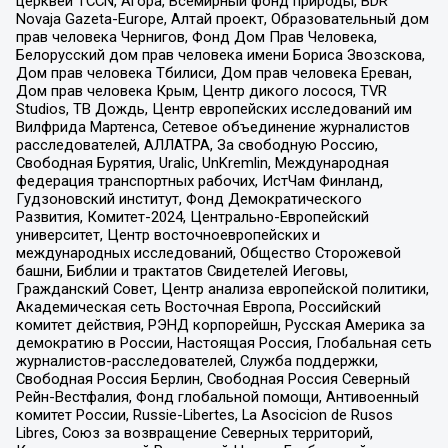
церквей TCCN, Агора, Всемирный фонд природы, BDR
Novaja Gazeta-Europe, Алтай проект, Образовательный дом
прав человека Чернигов, Фонд Дом Прав Человека,
Белорусский дом прав человека имени Бориса Звозскова,
Дом прав человека Тбилиси, Дом прав человека Ереван,
Дом прав человека Крым, Центр дикого лосося, TVR
Studios, ТВ Дождь, Центр европейских исследований им
Вилфрида Мартенса, Сетевое объединение журналистов
расследователей, АЛЛАТРА, За свободную Россию,
Свободная Бурятия, Uralic, UnKremlin, Международная
федерация транспортных рабочих, ИстЧам Финланд,
Гудзоновский институт, Фонд Демократического
Развития, Комитет-2024, Центрально-Европейский
университет, Центр восточноевропейских и
международных исследований, Общество Сторожевой
башни, Библии и трактатов Свидетелей Иеговы,
Гражданский Совет, Центр анализа европейской политики,
Академическая сеть Восточная Европа, Российский
комитет действия, РЭНД корпорейшн, Русская Америка за
демократию в России, Настоящая Россия, Глобальная сеть
журналистов-расследователей, Служба поддержки,
Свободная Россия Берлин, Свободная Россия Северный
Рейн-Вестфалия, Фонд глобальной помощи, Антивоенный
комитет России, Russie-Libertes, La Asocicion de Rusos
Libres, Союз за возвращение Северных территорий,