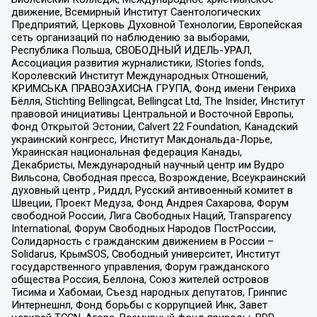
движение, Всемирный Институт Саентологических
Предприятий, Церковь Духовной Технологии, Европейская
сеть организаций по наблюдению за выборами,
Республика Польша, СВОБОДНЫЙ ИДЕЛЬ-УРАЛ,
Ассоциация развития журналистики, IStories fonds,
Королевский Институт Международных Отношений,
КРИМСЬКА ПРАВОЗАХИСНА ГРУПА, Фонд имени Генриха
Бёлля, Stichting Bellingcat, Bellingcat Ltd, The Insider, Институт
правовой инициативы Центральной и Восточной Европы,
Фонд Открытой Эстонии, Calvert 22 Foundation, Канадский
украинский конгресс, Институт Макдональда-Лорье,
Украинская национальная федерация Канады,
Декабристы, Международный научный центр им Вудро
Вильсона, Свободная пресса, Возрождение, Всеукраинский
духовный центр , Риддл, Русский антивоенный комитет в
Швеции, Проект Медуза, Фонд Андрея Сахарова, Форум
свободной России, Лига Свободных Наций, Transparеncy
International, Форум Свободных Народов ПостРоссии,
Солидарность с гражданским движением в России –
Solidarus, КрымSOS, Свободный университет, Институт
государственного управления, Форум гражданского
общества Россия, Беллона, Союз жителей островов
Тисима и Хабомаи, Съезд народных депутатов, Гринпис
Интернешнл, Фонд борьбы с коррупцией Инк, Завет