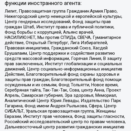
функции иностранного агента:
Лилит, Правозащитная группа Гражданин.Армия.Право,
Нижегородский центр немецкой и европейской культуры,
Центр гендерных исследований, Фонд защиты прав
граждан Штаб, Институт права и публичной политики,
Фонд борьбы с коррупцией, Альянс врачей,
НАСИЛИЮ.НЕТ, Мы против СПИДа, СВЕЧА, Гуманитарное
действие, Открытый Петербург, Лига Избирателей,
Правовая инициатива, Гражданский Союз, Хасдей
Ерушалаим, Центр поддержки и содействия развитию
средств массовой информации, Горячая Линия, В защиту
прав заключенных, Институт глобализации и социальных
движений, Центр социально-информационных инициатив
Действие, Благотворительный фонд охраны здоровья и
защиты прав граждан, Благотворительный фонд помощи
осужденным и их семьям, Фонд Тольятти, Новое время,
Серебряная тайга, Так-Так-Так, Сова, центр Анна, Проект
Апрель, Самарская губерния, Эра здоровья, Мемориал,
Аналитический Центр Юрия Левады, Издательство Парк
Гагарина, Фонд имени Андрея Рылькова, Сфера, Центр
СИБАЛЬТ, Уральская правозащитная группа, Женщины
Евразии, Институт прав человека, Фонд защиты гласности,
Российский исследовательский центр по правам человека,
Дальневосточный центр развития гражданских инициатив