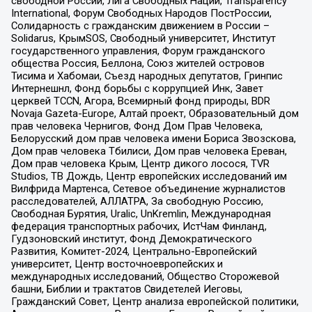
свободной России, Лига Свободных Наций, Transparеncy
International, Форум Свободных Народов ПостРоссии,
Солидарность с гражданским движением в России –
Solidarus, КрымSOS, Свободный университет, Институт
государственного управления, Форум гражданского
общества Россия, Беллона, Союз жителей островов
Тисима и Хабомаи, Съезд народных депутатов, Гринпис
Интернешнл, Фонд борьбы с коррупцией Инк, Завет
церквей TCCN, Агора, Всемирный фонд природы, BDR
Novaja Gazeta-Europe, Алтай проект, Образовательный дом
прав человека Чернигов, Фонд Дом Прав Человека,
Белорусский дом прав человека имени Бориса Звозскова,
Дом прав человека Тбилиси, Дом прав человека Ереван,
Дом прав человека Крым, Центр дикого лосося, TVR
Studios, ТВ Дождь, Центр европейских исследований им
Вилфрида Мартенса, Сетевое объединение журналистов
расследователей, АЛЛАТРА, За свободную Россию,
Свободная Бурятия, Uralic, UnKremlin, Международная
федерация транспортных рабочих, ИстЧам Финланд,
Гудзоновский институт, Фонд Демократического
Развития, Комитет-2024, Центрально-Европейский
университет, Центр восточноевропейских и
международных исследований, Общество Сторожевой
башни, Библии и трактатов Свидетелей Иеговы,
Гражданский Совет, Центр анализа европейской политики,