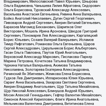
Владимирович, Милославский Павел Юрьевич, Шнырова
Ольга Вадимовна, Чанышева Лилия Айратовна, Сидорович
Ольга Борисовна, Туровский Александр Алексеевич,
Васильева Анастасия Евгеньевна, Ривина Анна Валерьевна,
Бойко Анатолий Николаевич, Дугин Сергей Георгиевич,
Пивоваров Андрей Сергеевич, Аверин Виталий Евгеньевич,
Барахоев Магомед Бекханович, Шарипков Олег
Викторович, Мошель Ирина Ароновна, Шведов Григорий
Сергеевич, Пономарев Лев Александрович, Каргалицкий
Борис Юльевич, Созаев Валерий Валерьевич, Исламов
Тимур Рифгатович, Романова Ольга Евгеньевна, Щаров
Сергей Алексадрович, Цирульников Борис Альбертович,
Гасан Ольга Павловна, Паутов Юрий Анатольевич,
Верховский Александр Маркович, Пислакова-Паркер
Марина Петровна, Кочеткова Татьяна Владимировна,
Чуркина Наталья Валерьевна, Акимова Татьяна
Николаевна, Золотарева Екатерина Александровна,
Рачинский Ян Збигневич, Жемкова Елена Борисовна,
Гудков Лев Дмитриевич, Илларионова Юлия Юрьевна,
Саранг Анна Васильевна, Захарова Светлана Сергеевна,
Аверин Владимир Анатольевич, Щур Татьяна Михайловна,
Щур Николай Алексеевич, Блинушов Андрей Юрьевич,
Мосин Алексей Геннадьевич, Гефтер Валентин Михайлович,
Симонов Алексей Кириллович, Флиге Ирина Анатольевна,
Мельникова Валентина Дмитриевна, Вититинова Елена