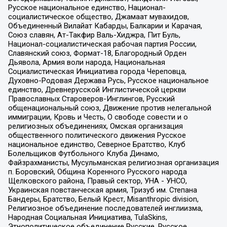
Русское национальное единство, Национал-
социалистическое общество, Джамаат мувахидов,
Объединенный Вилайат Кабарды, Балкарии и Карачая,
Союз славян, Ат-Такфир Валь-Хиджра, Пит Буль,
Национал-социалистическая рабочая партия России,
Славянский союз, Формат-18, Благородный Орден
Дьявола, Армия воли народа, Национальная
Социалистическая Инициатива города Череповца,
Духовно-Родовая Держава Русь, Русское национальное
единство, Древнерусской Инглистической церкви
Православных Староверов-Инглингов, Русский
общенациональный союз, Движение против нелегальной
иммиграции, Кровь и Честь, О свободе совести и о
религиозных объединениях, Омская организация
общественного политического движения Русское
национальное единство, Северное Братство, Клуб
Болельщиков Футбольного Клуба Динамо,
Файзрахманисты, Мусульманская религиозная организация
п. Боровский, Община Коренного Русского народа
Щелковского района, Правый сектор, УНА - УНСО,
Украинская повстанческая армия, Тризуб им. Степана
Бандеры, Братство, Белый Крест, Misanthropic division,
Религиозное объединение последователей инглиизма,
Народная Социальная Инициатива, TulaSkins,
Этнополитическое объединение Русские, Русское