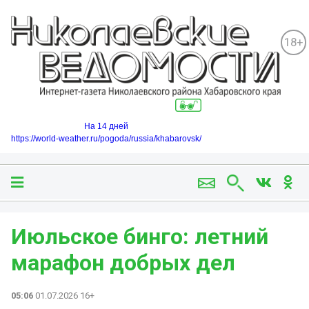
18+
На 14 дней
https://world-weather.ru/pogoda/russia/khabarovsk/
Июльское бинго: летний
марафон добрых дел
05:06
01.07.2026 16+