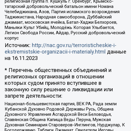
религиозная группа п. Кушкуль г. Оренбург, Крымско-
татарский добровольческий батальон имени Номана
Челебиджихана, Азов, Партия исламского возрождения
Таджикистана, Народная самооборона, Дуббайский
джамаат, московская ячейка, Батал-Хаджи Белхороев,
Маньяки Культ Убийц, Молодёжь Которая Улыбается,
Легион Свобода России, Айдар, Русский добровольческий
корпус
Источник:
http://nac.gov.ru/terroristicheskie-i-
ekstremistskie-organizacii-i-materialy.html
данные
на
16.11.2023
* Перечень общественных объединений и
религиозных организаций в отношении
которых судом принято вступившее в
законную силу решение о ликвидации или
запрете деятельности:
Национал-большевистская партия, ВЕК РА, Рада земли
Кубанской Духовно Родовой Державы Русь, Община
Духовного Управления Асгардской Веси Беловодья,
Славянская Община Капища Веды Перуна, Мужская
Духовная Семинария Староверов-Инглингов, Нурджулар, К
Богодержавию, Таблиги Джамаат, Свидетели Иеговы,