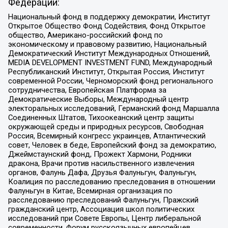
Федерации:
Национальный фонд в поддержку демократии, Институт
Открытое Общество Фонд Содействия, Фонд Открытое
общество, Американо-российский фонд по
экономическому и правовому развитию, Национальный
Демократический Институт Международных Отношений,
MEDIA DEVELOPMENT INVESTMENT FUND, Международный
Республиканский Институт, Открытая Россия, Институт
современной России, Черноморский фонд регионального
сотрудничества, Европейская Платформа за
Демократические Выборы, Международный центр
электоральных исследований, Германский фонд Маршалла
Соединенных Штатов, Тихоокеанский центр защиты
окружающей среды и природных ресурсов, Свободная
Россия, Всемирный конгресс украинцев, Атлантический
совет, Человек в беде, Европейский фонд за демократию,
Джеймстаунский фонд, Прожект Хармони, Родники
дракона, Врачи против насильственного извлечения
органов, Фалунь Дафа, Друзья Фалуньгун, Фалуньгун,
Коалиция по расследованию преследования в отношении
Фалуньгун в Китае, Всемирная организация по
расследованию преследований Фалуньгун, Пражский
гражданский центр, Ассоциация школ политических
исследований при Совете Европы, Центр либеральной
современности, Форум русскоязычных европейцев,