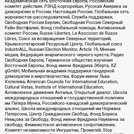
Академическая сеть Восточная Европа, Российский
комитет действия, РЭНД корпорейшн, Русская Америка за
демократию в России, Настоящая Россия, Глобальная сеть
журналистов-расследователей, Служба поддержки,
Свободная Россия Берлин, Свободная Россия Северный
Рейн-Вестфалия, Фонд глобальной помощи, Антивоенный
комитет России, Russie-Libertes, La Asocicion de Rusos
Libres, Союз за возвращение Северных территорий,
Крымскотатарский Ресурсный Центр, Глобальный союз
IndustriALL, Russian Election Monitor, Article 19, Мнение
медиа, Федерация анархического черного креста, Радио
Свободная Европа, Германское общество изучения
Восточной Европы, Фонд имени Фридриха Эберта, XZ
gGmbH, Мобильная академия поддержки гендерной
демократии и миротворчества, Форум имени Льва
Копелева, American Councils for International Education,
Cultural Vistas, Institute of International Education,
Антивоенное движение Антальи, Открытый диалог, Школа
международных отношений и государственной политики
им Питера Мунка, Российско-канадский демократический
альянс, Школа международных отношений им Нормана
Патерсона, Центр Гражданских Свобод, Фонд Бориса
Немцова за Свободу, Фонд имени Фридриха Науманна за
свободу, Феминистское антивоенное сопротивление,
Комитет независимости Ингушетии, Прометей, Stop