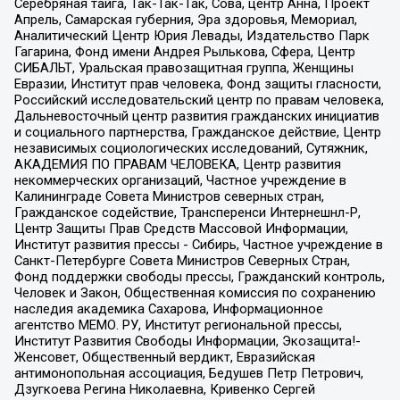
Серебряная тайга, Так-Так-Так, Сова, центр Анна, Проект
Апрель, Самарская губерния, Эра здоровья, Мемориал,
Аналитический Центр Юрия Левады, Издательство Парк
Гагарина, Фонд имени Андрея Рылькова, Сфера, Центр
СИБАЛЬТ, Уральская правозащитная группа, Женщины
Евразии, Институт прав человека, Фонд защиты гласности,
Российский исследовательский центр по правам человека,
Дальневосточный центр развития гражданских инициатив
и социального партнерства, Гражданское действие, Центр
независимых социологических исследований, Сутяжник,
АКАДЕМИЯ ПО ПРАВАМ ЧЕЛОВЕКА, Центр развития
некоммерческих организаций, Частное учреждение в
Калининграде Совета Министров северных стран,
Гражданское содействие, Трансперенси Интернешнл-Р,
Центр Защиты Прав Средств Массовой Информации,
Институт развития прессы - Сибирь, Частное учреждение в
Санкт-Петербурге Совета Министров Северных Стран,
Фонд поддержки свободы прессы, Гражданский контроль,
Человек и Закон, Общественная комиссия по сохранению
наследия академика Сахарова, Информационное
агентство МЕМО. РУ, Институт региональной прессы,
Институт Развития Свободы Информации, Экозащита!-
Женсовет, Общественный вердикт, Евразийская
антимонопольная ассоциация, Бедушев Петр Петрович,
Дзугкоева Регина Николаевна, Кривенко Сергей