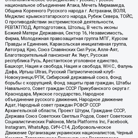
национальное объединение Атака, Мечеть Мирмамеда,
Община Коренного Русского народа г. Астрахани, ВОЛЯ,
Меджлис крымскотатарского народа, Рубеж Севера, ТОЙС,
О противодействии экстремистской деятельности,
РЕВТАТПОД, Артподготовка, Штольц, В честь иконы
Божией Матери Державная, Сектор 16, Независимость,
Фирма, Молодежная правозащитная группа МПГ, Курсом
Правды и Единения, Каракольская инициативная группа,
Автоград Крю, Союз Славянских Сил Руси, Алля-Аят,
Благотворительный пансионат Ак Умут, Русская
республика Русь, Арестантское уголовное единство,
Башкорт, Нация и свобода, Нация и свобода, W.H.С., Фалунь
Дафа, Иртыш Ultras, Русский Патриотический клуб-
Новокузнецк/РПК, Сибирский державный союз, Фонд
борьбы с коррупцией, Фонд защиты прав граждан, Штабы
Навального, Совет граждан СССР Прикубанского округа г.
Краснодара, Мужское государство, Народное
объединение русского движения, Народное движение
Адат, Народный совет граждан РСФСР СССР
Архангельской области, Проект Штурм, Граждане СССР,
Держава Союз Советских Светлых Родов, Совет Советских
Социалистических Районов, Meta Platforms Inc, Facebook,
Instagram, WhatsApp, СИЧ-С14, Добровольческое
Движение Организации украинских националистов, Черный