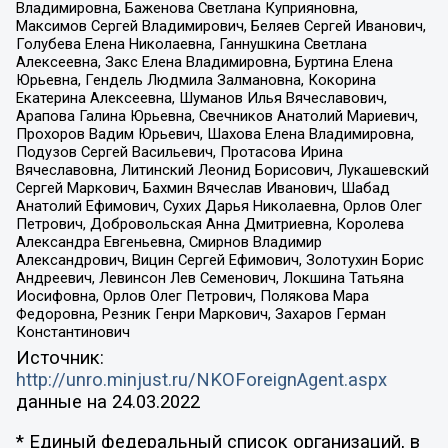
Владимировна, Баженова Светлана Куприяновна,
Максимов Сергей Владимирович, Беляев Сергей Иванович,
Голубева Елена Николаевна, Ганнушкина Светлана
Алексеевна, Закс Елена Владимировна, Буртина Елена
Юрьевна, Гендель Людмила Залмановна, Кокорина
Екатерина Алексеевна, Шуманов Илья Вячеславович,
Арапова Галина Юрьевна, Свечников Анатолий Мариевич,
Прохоров Вадим Юрьевич, Шахова Елена Владимировна,
Подузов Сергей Васильевич, Протасова Ирина
Вячеславовна, Литинский Леонид Борисович, Лукашевский
Сергей Маркович, Бахмин Вячеслав Иванович, Шабад
Анатолий Ефимович, Сухих Дарья Николаевна, Орлов Олег
Петрович, Добровольская Анна Дмитриевна, Королева
Александра Евгеньевна, Смирнов Владимир
Александрович, Вицин Сергей Ефимович, Золотухин Борис
Андреевич, Левинсон Лев Семенович, Локшина Татьяна
Иосифовна, Орлов Олег Петрович, Полякова Мара
Федоровна, Резник Генри Маркович, Захаров Герман
Константинович
Источник:
http://unro.minjust.ru/NKOForeignAgent.aspx
данные на
24.03.2022
* Единый федеральный список организаций, в