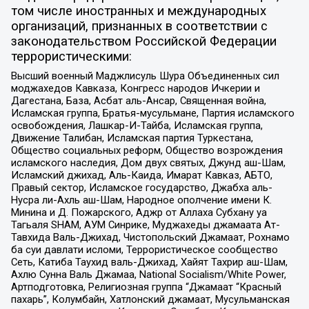
том числе иностранных и международных
организаций, признанных в соответствии с
законодательством Российской Федерации
террористическими:
Высший военный Маджлисуль Шура Объединенных сил
моджахедов Кавказа, Конгресс народов Ичкерии и
Дагестана, База, Асбат аль-Ансар, Священная война,
Исламская группа, Братья-мусульмане, Партия исламского
освобождения, Лашкар-И-Тайба, Исламская группа,
Движение Талибан, Исламская партия Туркестана,
Общество социальных реформ, Общество возрождения
исламского наследия, Дом двух святых, Джунд аш-Шам,
Исламский джихад, Аль-Каида, Имарат Кавказ, АБТО,
Правый сектор, Исламское государство, Джабха аль-
Нусра ли-Ахль аш-Шам, Народное ополчение имени К.
Минина и Д. Пожарского, Аджр от Аллаха Субхану уа
Тагьаля SHAM, АУМ Синрике, Муджахеды джамаата Ат-
Тавхида Валь-Джихад, Чистопольский Джамаат, Рохнамо
ба суи давлати исломи, Террористическое сообщество
Сеть, Катиба Таухид валь-Джихад, Хайят Тахрир аш-Шам,
Ахлю Сунна Валь Джамаа, National Socialism/White Power,
Артподготовка, Религиозная группа “Джамаат “Красный
пахарь”, Колумбайн, Хатлонский джамаат, Мусульманская