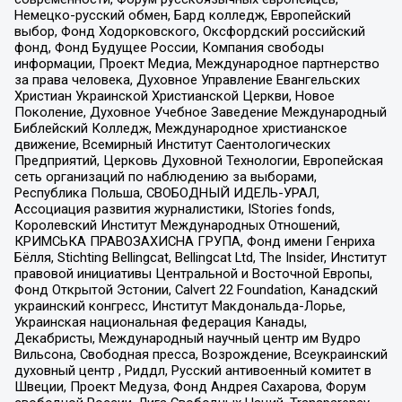
Немецко-русский обмен, Бард колледж, Европейский
выбор, Фонд Ходорковского, Оксфордский российский
фонд, Фонд Будущее России, Компания свободы
информации, Проект Медиа, Международное партнерство
за права человека, Духовное Управление Евангельских
Христиан Украинской Христианской Церкви, Новое
Поколение, Духовное Учебное Заведение Международный
Библейский Колледж, Международное христианское
движение, Всемирный Институт Саентологических
Предприятий, Церковь Духовной Технологии, Европейская
сеть организаций по наблюдению за выборами,
Республика Польша, СВОБОДНЫЙ ИДЕЛЬ-УРАЛ,
Ассоциация развития журналистики, IStories fonds,
Королевский Институт Международных Отношений,
КРИМСЬКА ПРАВОЗАХИСНА ГРУПА, Фонд имени Генриха
Бёлля, Stichting Bellingcat, Bellingcat Ltd, The Insider, Институт
правовой инициативы Центральной и Восточной Европы,
Фонд Открытой Эстонии, Calvert 22 Foundation, Канадский
украинский конгресс, Институт Макдональда-Лорье,
Украинская национальная федерация Канады,
Декабристы, Международный научный центр им Вудро
Вильсона, Свободная пресса, Возрождение, Всеукраинский
духовный центр , Риддл, Русский антивоенный комитет в
Швеции, Проект Медуза, Фонд Андрея Сахарова, Форум