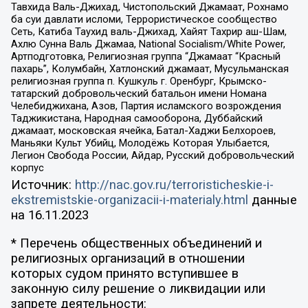
Тавхида Валь-Джихад, Чистопольский Джамаат, Рохнамо
ба суи давлати исломи, Террористическое сообщество
Сеть, Катиба Таухид валь-Джихад, Хайят Тахрир аш-Шам,
Ахлю Сунна Валь Джамаа, National Socialism/White Power,
Артподготовка, Религиозная группа “Джамаат “Красный
пахарь”, Колумбайн, Хатлонский джамаат, Мусульманская
религиозная группа п. Кушкуль г. Оренбург, Крымско-
татарский добровольческий батальон имени Номана
Челебиджихана, Азов, Партия исламского возрождения
Таджикистана, Народная самооборона, Дуббайский
джамаат, московская ячейка, Батал-Хаджи Белхороев,
Маньяки Культ Убийц, Молодёжь Которая Улыбается,
Легион Свобода России, Айдар, Русский добровольческий
корпус
Источник:
http://nac.gov.ru/terroristicheskie-i-
ekstremistskie-organizacii-i-materialy.html
данные
на
16.11.2023
* Перечень общественных объединений и
религиозных организаций в отношении
которых судом принято вступившее в
законную силу решение о ликвидации или
запрете деятельности: