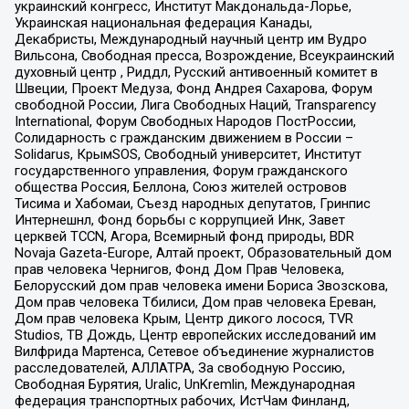
украинский конгресс, Институт Макдональда-Лорье,
Украинская национальная федерация Канады,
Декабристы, Международный научный центр им Вудро
Вильсона, Свободная пресса, Возрождение, Всеукраинский
духовный центр , Риддл, Русский антивоенный комитет в
Швеции, Проект Медуза, Фонд Андрея Сахарова, Форум
свободной России, Лига Свободных Наций, Transparеncy
International, Форум Свободных Народов ПостРоссии,
Солидарность с гражданским движением в России –
Solidarus, КрымSOS, Свободный университет, Институт
государственного управления, Форум гражданского
общества Россия, Беллона, Союз жителей островов
Тисима и Хабомаи, Съезд народных депутатов, Гринпис
Интернешнл, Фонд борьбы с коррупцией Инк, Завет
церквей TCCN, Агора, Всемирный фонд природы, BDR
Novaja Gazeta-Europe, Алтай проект, Образовательный дом
прав человека Чернигов, Фонд Дом Прав Человека,
Белорусский дом прав человека имени Бориса Звозскова,
Дом прав человека Тбилиси, Дом прав человека Ереван,
Дом прав человека Крым, Центр дикого лосося, TVR
Studios, ТВ Дождь, Центр европейских исследований им
Вилфрида Мартенса, Сетевое объединение журналистов
расследователей, АЛЛАТРА, За свободную Россию,
Свободная Бурятия, Uralic, UnKremlin, Международная
федерация транспортных рабочих, ИстЧам Финланд,