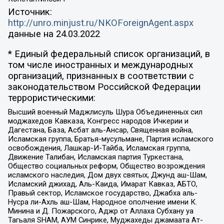
Источник:
http://unro.minjust.ru/NKOForeignAgent.aspx
данные на
24.03.2022
* Единый федеральный список организаций, в
том числе иностранных и международных
организаций, признанных в соответствии с
законодательством Российской Федерации
террористическими:
Высший военный Маджлисуль Шура Объединенных сил
моджахедов Кавказа, Конгресс народов Ичкерии и
Дагестана, База, Асбат аль-Ансар, Священная война,
Исламская группа, Братья-мусульмане, Партия исламского
освобождения, Лашкар-И-Тайба, Исламская группа,
Движение Талибан, Исламская партия Туркестана,
Общество социальных реформ, Общество возрождения
исламского наследия, Дом двух святых, Джунд аш-Шам,
Исламский джихад, Аль-Каида, Имарат Кавказ, АБТО,
Правый сектор, Исламское государство, Джабха аль-
Нусра ли-Ахль аш-Шам, Народное ополчение имени К.
Минина и Д. Пожарского, Аджр от Аллаха Субхану уа
Тагьаля SHAM, АУМ Синрике, Муджахеды джамаата Ат-