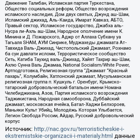
Движение Талибан, Исламская партия Туркестана,
Общество социальных реформ, Общество возрождения
исламского наследия, Дом двух святых, Джунд аш-Шам,
Исламский джихад, Аль-Каида, Имарат Кавказ, АБТО,
Правый сектор, Исламское государство, Джабха аль-
Нусра ли-Ахль аш-Шам, Народное ополчение имени К.
Минина и Д. Пожарского, Аджр от Аллаха Субхану уа
Тагьаля SHAM, АУМ Синрике, Муджахеды джамаата Ат-
Тавхида Валь-Джихад, Чистопольский Джамаат, Рохнамо
ба суи давлати исломи, Террористическое сообщество
Сеть, Катиба Таухид валь-Джихад, Хайят Тахрир аш-Шам,
Ахлю Сунна Валь Джамаа, National Socialism/White Power,
Артподготовка, Религиозная группа “Джамаат “Красный
пахарь”, Колумбайн, Хатлонский джамаат, Мусульманская
религиозная группа п. Кушкуль г. Оренбург, Крымско-
татарский добровольческий батальон имени Номана
Челебиджихана, Азов, Партия исламского возрождения
Таджикистана, Народная самооборона, Дуббайский
джамаат, московская ячейка, Батал-Хаджи Белхороев,
Маньяки Культ Убийц, Молодёжь Которая Улыбается,
Легион Свобода России, Айдар, Русский добровольческий
корпус
Источник:
http://nac.gov.ru/terroristicheskie-i-
ekstremistskie-organizacii-i-materialy.html
данные