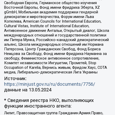
Свободная Европа, Германское общество изучения
Восточной Европы, Фонд имени Фридриха Эберта, XZ
gGmbH, Мобильная академия поддержки гендерной
демократии и миротворчества, Форум имени Льва
Копелева, American Councils for International Education,
Cultural Vistas, Institute of International Education,
Антивоенное движение Антальи, Открытый диалог, Школа
международных отношений и государственной политики
им Питера Мунка, Российско-канадский демократический
альянс, Школа международных отношений им Нормана
Патерсона, Центр Гражданских Свобод, Фонд Бориса
Немцова за Свободу, Фонд имени Фридриха Науманна за
свободу, Феминистское антивоенное сопротивление,
Комитет независимости Ингушетии, Прометей, Stop
Occupation of Karelia, Вернись живым, Фридом Хаус, СОТА
медиа, Либерально-демократическая Лига Украины
Источник:
https://minjust.gov.ru/ru/documents/7756/
данные на
13.05.2024
* Сведения реестра НКО, выполняющих
функции иностранного агента:
Лилит, Правозащитная группа Гражданин.Армия.Право,