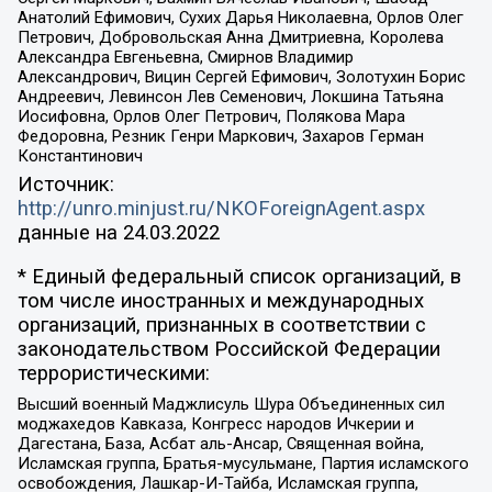
Анатолий Ефимович, Сухих Дарья Николаевна, Орлов Олег
Петрович, Добровольская Анна Дмитриевна, Королева
Александра Евгеньевна, Смирнов Владимир
Александрович, Вицин Сергей Ефимович, Золотухин Борис
Андреевич, Левинсон Лев Семенович, Локшина Татьяна
Иосифовна, Орлов Олег Петрович, Полякова Мара
Федоровна, Резник Генри Маркович, Захаров Герман
Константинович
Источник:
http://unro.minjust.ru/NKOForeignAgent.aspx
данные на
24.03.2022
* Единый федеральный список организаций, в
том числе иностранных и международных
организаций, признанных в соответствии с
законодательством Российской Федерации
террористическими:
Высший военный Маджлисуль Шура Объединенных сил
моджахедов Кавказа, Конгресс народов Ичкерии и
Дагестана, База, Асбат аль-Ансар, Священная война,
Исламская группа, Братья-мусульмане, Партия исламского
освобождения, Лашкар-И-Тайба, Исламская группа,