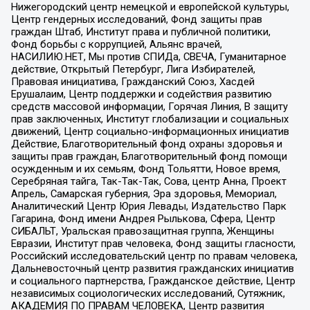
Нижегородский центр немецкой и европейской культуры,
Центр гендерных исследований, Фонд защиты прав
граждан Штаб, Институт права и публичной политики,
Фонд борьбы с коррупцией, Альянс врачей,
НАСИЛИЮ.НЕТ, Мы против СПИДа, СВЕЧА, Гуманитарное
действие, Открытый Петербург, Лига Избирателей,
Правовая инициатива, Гражданский Союз, Хасдей
Ерушалаим, Центр поддержки и содействия развитию
средств массовой информации, Горячая Линия, В защиту
прав заключенных, Институт глобализации и социальных
движений, Центр социально-информационных инициатив
Действие, Благотворительный фонд охраны здоровья и
защиты прав граждан, Благотворительный фонд помощи
осужденным и их семьям, Фонд Тольятти, Новое время,
Серебряная тайга, Так-Так-Так, Сова, центр Анна, Проект
Апрель, Самарская губерния, Эра здоровья, Мемориал,
Аналитический Центр Юрия Левады, Издательство Парк
Гагарина, Фонд имени Андрея Рылькова, Сфера, Центр
СИБАЛЬТ, Уральская правозащитная группа, Женщины
Евразии, Институт прав человека, Фонд защиты гласности,
Российский исследовательский центр по правам человека,
Дальневосточный центр развития гражданских инициатив
и социального партнерства, Гражданское действие, Центр
независимых социологических исследований, Сутяжник,
АКАДЕМИЯ ПО ПРАВАМ ЧЕЛОВЕКА, Центр развития