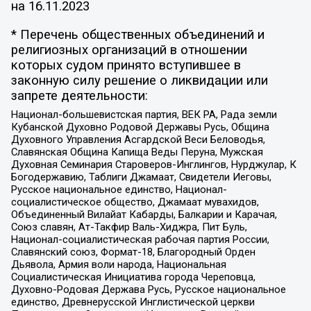
на
16.11.2023
* Перечень общественных объединений и
религиозных организаций в отношении
которых судом принято вступившее в
законную силу решение о ликвидации или
запрете деятельности:
Национал-большевистская партия, ВЕК РА, Рада земли
Кубанской Духовно Родовой Державы Русь, Община
Духовного Управления Асгардской Веси Беловодья,
Славянская Община Капища Веды Перуна, Мужская
Духовная Семинария Староверов-Инглингов, Нурджулар, К
Богодержавию, Таблиги Джамаат, Свидетели Иеговы,
Русское национальное единство, Национал-
социалистическое общество, Джамаат мувахидов,
Объединенный Вилайат Кабарды, Балкарии и Карачая,
Союз славян, Ат-Такфир Валь-Хиджра, Пит Буль,
Национал-социалистическая рабочая партия России,
Славянский союз, Формат-18, Благородный Орден
Дьявола, Армия воли народа, Национальная
Социалистическая Инициатива города Череповца,
Духовно-Родовая Держава Русь, Русское национальное
единство, Древнерусской Инглистической церкви