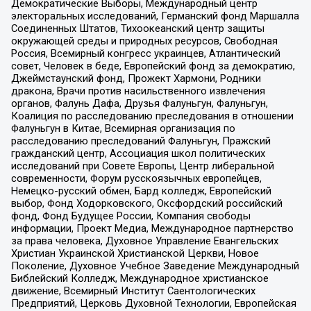
Демократические Выборы, Международный центр
электоральных исследований, Германский фонд Маршалла
Соединенных Штатов, Тихоокеанский центр защиты
окружающей среды и природных ресурсов, Свободная
Россия, Всемирный конгресс украинцев, Атлантический
совет, Человек в беде, Европейский фонд за демократию,
Джеймстаунский фонд, Прожект Хармони, Родники
дракона, Врачи против насильственного извлечения
органов, Фалунь Дафа, Друзья Фалуньгун, Фалуньгун,
Коалиция по расследованию преследования в отношении
Фалуньгун в Китае, Всемирная организация по
расследованию преследований Фалуньгун, Пражский
гражданский центр, Ассоциация школ политических
исследований при Совете Европы, Центр либеральной
современности, Форум русскоязычных европейцев,
Немецко-русский обмен, Бард колледж, Европейский
выбор, Фонд Ходорковского, Оксфордский российский
фонд, Фонд Будущее России, Компания свободы
информации, Проект Медиа, Международное партнерство
за права человека, Духовное Управление Евангельских
Христиан Украинской Христианской Церкви, Новое
Поколение, Духовное Учебное Заведение Международный
Библейский Колледж, Международное христианское
движение, Всемирный Институт Саентологических
Предприятий, Церковь Духовной Технологии, Европейская