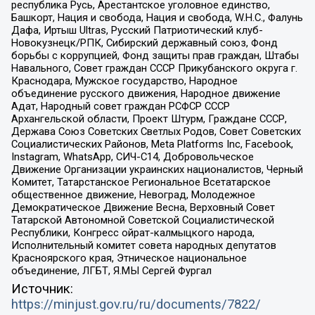
республика Русь, Арестантское уголовное единство,
Башкорт, Нация и свобода, Нация и свобода, W.H.С., Фалунь
Дафа, Иртыш Ultras, Русский Патриотический клуб-
Новокузнецк/РПК, Сибирский державный союз, Фонд
борьбы с коррупцией, Фонд защиты прав граждан, Штабы
Навального, Совет граждан СССР Прикубанского округа г.
Краснодара, Мужское государство, Народное
объединение русского движения, Народное движение
Адат, Народный совет граждан РСФСР СССР
Архангельской области, Проект Штурм, Граждане СССР,
Держава Союз Советских Светлых Родов, Совет Советских
Социалистических Районов, Meta Platforms Inc, Facebook,
Instagram, WhatsApp, СИЧ-С14, Добровольческое
Движение Организации украинских националистов, Черный
Комитет, Татарстанское Региональное Всетатарское
общественное движение, Невоград, Молодежное
Демократическое Движение Весна, Верховный Совет
Татарской Автономной Советской Социалистической
Республики, Конгресс ойрат-калмыцкого народа,
Исполнительный комитет совета народных депутатов
Красноярского края, Этническое национальное
объединение, ЛГБТ, Я.МЫ Сергей Фургал
Источник:
https://minjust.gov.ru/ru/documents/7822/