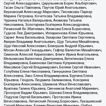
Сергей Алексадрович, Цирульников Борис Альбертович,
Гасан Ольга Павловна, Паутов Юрий Анатольевич,
Верховский Александр Маркович, Пислакова-Паркер
Марина Петровна, Кочеткова Татьяна Владимировна,
Чуркина Наталья Валерьевна, Акимова Татьяна
Николаевна, Золотарева Екатерина Александровна,
Рачинский Ян Збигневич, Жемкова Елена Борисовна,
Гудков Лев Дмитриевич, Илларионова Юлия Юрьевна,
Саранг Анна Васильевна, Захарова Светлана Сергеевна,
Аверин Владимир Анатольевич, Щур Татьяна Михайловна,
Щур Николай Алексеевич, Блинушов Андрей Юрьевич,
Мосин Алексей Геннадьевич, Гефтер Валентин Михайлович,
Симонов Алексей Кириллович, Флиге Ирина Анатольевна,
Мельникова Валентина Дмитриевна, Вититинова Елена
Владимировна, Баженова Светлана Куприяновна,
Максимов Сергей Владимирович, Беляев Сергей Иванович,
Голубева Елена Николаевна, Ганнушкина Светлана
Алексеевна, Закс Елена Владимировна, Буртина Елена
Юрьевна, Гендель Людмила Залмановна, Кокорина
Екатерина Алексеевна, Шуманов Илья Вячеславович,
Арапова Галина Юрьевна, Свечников Анатолий Мариевич,
Прохоров Вадим Юрьевич, Шахова Елена Владимировна,
Подузов Сергей Васильевич, Протасова Ирина
Вячеславовна, Литинский Леонид Борисович, Лукашевский
Сергей Маркович, Бахмин Вячеслав Иванович, Шабад