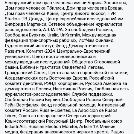
Белорусский дом прав человека имени Бориса Звозскова,
Дом прав человека Тбилиси, Дом прав человека Ереван,
Дом прав человека Крым, Центр дикого лосося, TVR
Studios, ТВ Дождь, Центр европейских исследований им
Вилфрида Мартенса, Сетевое объединение журналистов
расследователей, АЛЛАТРА, За свободную Россию,
Свободная Бурятия, Uralic, UnKremlin, Международная
федерация транспортных рабочих, ИстЧам Финланд,
Гудзоновский институт, Фонд Демократического
Развития, Комитет-2024, Центрально-Европейский
университет, Центр восточноевропейских и
международных исследований, Общество Сторожевой
башни, Библии и трактатов Свидетелей Иеговы,
Гражданский Совет, Центр анализа европейской политики,
Академическая сеть Восточная Европа, Российский
комитет действия, РЭНД корпорейшн, Русская Америка за
демократию в России, Настоящая Россия, Глобальная сеть
журналистов-расследователей, Служба поддержки,
Свободная Россия Берлин, Свободная Россия Северный
Рейн-Вестфалия, Фонд глобальной помощи, Антивоенный
комитет России, Russie-Libertes, La Asocicion de Rusos
Libres, Союз за возвращение Северных территорий,
Крымскотатарский Ресурсный Центр, Глобальный союз
IndustriALL, Russian Election Monitor, Article 19, Мнение
медиа, Федерация анархического черного креста, Радио