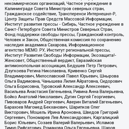
некоммерческих организаций, Частное учреждение в
Калининграде Совета Министров северных стран,
Гражданское содействие, Трансперенси Интернешнл-Р,
Центр Защиты Прав Средств Массовой Информации,
Институт развития прессы - Сибирь, Частное учреждение в
Санкт-Петербурге Совета Министров Северных Стран,
Фонд поддержки свободы прессы, Гражданский контроль,
Человек и Закон, Общественная комиссия по сохранению
наследия академика Сахарова, Информационное
агентство МЕМО. РУ, Институт региональной прессы,
Институт Развития Свободы Информации, Экозащита!-
Женсовет, Общественный вердикт, Евразийская
антимонопольная ассоциация, Бедушев Петр Петрович,
Дзугкоева Регина Николаевна, Кривенко Сергей
Владимирович, Милославский Павел Юрьевич, Шнырова
Ольга Вадимовна, Чанышева Лилия Айратовна, Сидорович
Ольга Борисовна, Туровский Александр Алексеевич,
Васильева Анастасия Евгеньевна, Ривина Анна Валерьевна,
Бойко Анатолий Николаевич, Дугин Сергей Георгиевич,
Пивоваров Андрей Сергеевич, Аверин Виталий Евгеньевич,
Барахоев Магомед Бекханович, Шарипков Олег
Викторович, Мошель Ирина Ароновна, Шведов Григорий
Сергеевич, Пономарев Лев Александрович, Каргалицкий
Борис Юльевич, Созаев Валерий Валерьевич, Исламов
Тимур Рифгатович, Романова Ольга Евгеньевна, Щаров