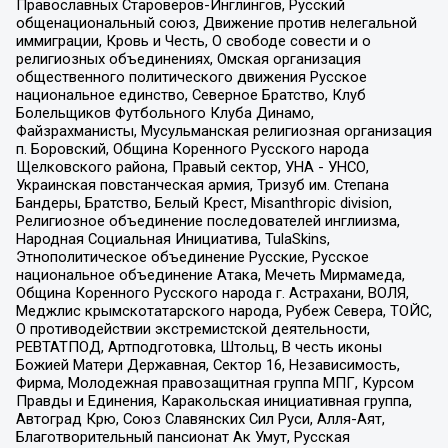
Православных Староверов-Инглингов, Русский
общенациональный союз, Движение против нелегальной
иммиграции, Кровь и Честь, О свободе совести и о
религиозных объединениях, Омская организация
общественного политического движения Русское
национальное единство, Северное Братство, Клуб
Болельщиков Футбольного Клуба Динамо,
Файзрахманисты, Мусульманская религиозная организация
п. Боровский, Община Коренного Русского народа
Щелковского района, Правый сектор, УНА - УНСО,
Украинская повстанческая армия, Тризуб им. Степана
Бандеры, Братство, Белый Крест, Misanthropic division,
Религиозное объединение последователей инглиизма,
Народная Социальная Инициатива, TulaSkins,
Этнополитическое объединение Русские, Русское
национальное объединение Атака, Мечеть Мирмамеда,
Община Коренного Русского народа г. Астрахани, ВОЛЯ,
Меджлис крымскотатарского народа, Рубеж Севера, ТОЙС,
О противодействии экстремистской деятельности,
РЕВТАТПОД, Артподготовка, Штольц, В честь иконы
Божией Матери Державная, Сектор 16, Независимость,
Фирма, Молодежная правозащитная группа МПГ, Курсом
Правды и Единения, Каракольская инициативная группа,
Автоград Крю, Союз Славянских Сил Руси, Алля-Аят,
Благотворительный пансионат Ак Умут, Русская