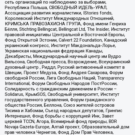
сеть организаций по наблюдению за выборами,
Республика Польша, СВОБОДНЫЙ ИДЕЛЬ-УРАЛ,
Ассоциация развития журналистики, IStories fonds,
Королевский Институт Международных Отношений,
КРИМСЬКА ПРАВОЗАХИСНА ГРУПА, Фонд имени Генриха
Бёлля, Stichting Bellingcat, Bellingcat Ltd, The Insider, Институт
правовой инициативы Центральной и Восточной Европы,
Фонд Открытой Эстонии, Calvert 22 Foundation, Канадский
украинский конгресс, Институт Макдональда-Лорье,
Украинская национальная федерация Канады,
Декабристы, Международный научный центр им Вудро
Вильсона, Свободная пресса, Возрождение, Всеукраинский
духовный центр , Риддл, Русский антивоенный комитет в
Швеции, Проект Медуза, Фонд Андрея Сахарова, Форум
свободной России, Лига Свободных Наций, Transparеncy
International, Форум Свободных Народов ПостРоссии,
Солидарность с гражданским движением в России –
Solidarus, КрымSOS, Свободный университет, Институт
государственного управления, Форум гражданского
общества Россия, Беллона, Союз жителей островов
Тисима и Хабомаи, Съезд народных депутатов, Гринпис
Интернешнл, Фонд борьбы с коррупцией Инк, Завет
церквей TCCN, Агора, Всемирный фонд природы, BDR
Novaja Gazeta-Europe, Алтай проект, Образовательный дом
прав человека Чернигов, Фонд Дом Прав Человека,