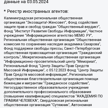
данные на
03.05.2024
* Реестр иностранных агентов:
Калининградская региональная общественная организация "Экозащита!-Женсовет", Фонд содействия защите прав и свобод граждан "Общественный вердикт", Фонд "Институт Развития Свободы Информации", Частное учреждение "Информационное агентство МЕМО. РУ", Региональная общественная организация "Общественная комиссия по сохранению наследия академика Сахарова", Фонд поддержки свободы прессы, Санкт-Петербургская общественная правозащитная организация "Гражданский контроль", Межрегиональная общественная организация "Информационно-просветительский центр "Мемориал", Региональный Фонд "Центр Защиты Прав Средств Массовой Информации", с 05.12.2023 Фонд "Центр Защиты Прав Средств массовой информации", Региональная общественная благотворительная организация помощи беженцам и мигрантам "Гражданское содействие", Негосударственное образовательное учреждение дополнительного профессионального образования (повышение квалификации) специалистов "АКАДЕМИЯ ПО ПРАВАМ ЧЕЛОВЕКА", Свердловская региональная общественная организация "Сутяжник", Автономная некоммерческая организация "Центр независимых социологических исследований", Союз общественных объединений "Российский исследовательский центр по правам человека", Региональное общественное учреждение научно-информационный центр "МЕМОРИАЛ", Некоммерческая организация "Фонд защиты гласности", Автономная некоммерческая организация "Институт прав человека", Городская общественная организация "Екатеринбургское общество "МЕМОРИАЛ", Городская общественная организация "Рязанское историко-просветительское и правозащитное общество "Мемориал" (Рязанский Мемориал), Челябинский региональный орган общественной самодеятельности – женское общественное объединение "Женщины Евразии", Челябинский региональный орган общественной самодеятельности "Уральская правозащитная группа", Фонд содействия защите здоровья и социальной справедливости имени Андрея Рылькова, Автономная Некоммерческая Организация "Аналитический Центр Юрия Левады", Автономная некоммерческая организация социальной поддержки населения "Проект Апрель", Региональная общественная организация помощи женщинам и детям, находящимся в кризисной ситуации "Информационно-методический центр "Анна", Фонд содействия развитию массовых коммуникаций и правовому просвещению "Так-так-Так", Фонд содействия устойчивому развитию "Серебряная тайга", Свердловский региональный общественный фонд социальных проектов "Новое время", "Idel.Реалии", Кавказ.Реалии, Крым.Реалии, Телеканал Настоящее Время, Татаро-башкирская служба Радио Свобода (Azatliq Radiosi), Радио Свободная Европа/Радио Свобода (PCE/PC), "Сибирь.Реалии", "Фактограф", Благотворительный фонд помощи осужденным и их семьям, Автономная некоммерческая организация "Институт глобализации и социальных движений", Фонд "В защиту прав заключенных", Частное учреждение "Центр поддержки и содействия развитию средств массовой информации", Пензенский региональный общественный благотворительный фонд "Гражданский союз", "Север.Реалии", Некоммерческая организация Фонд "Правовая инициатива", Общество с ограниченной ответственностью "Радио Свободная Европа/Радио Свобода", Чешское информационное агентство "MEDIUM-ORIENT", Красноярская региональная общественная организация "Мы против СПИДа", Камалягин Денис Николаевич, Маркелов Сергей Евгеньевич, Пономарев Лев Александрович, Савицкая Людмила Алексеевна, Автономная некоммерческая организация "Центр по работе с проблемой насилия "НАСИЛИЮ.НЕТ", Межрегиональный профессиональный союз работников здравоохранения "Альянс врачей", Юридическое лицо, зарегистрированное в Латвийской Республике, SIA "Medusa Project" (регистрационный номер 40103797863, дата регистрации 10.06.2014), Некоммерческая организация "Фонд по борьбе с коррупцией", Автономная некоммерческая организация "Институт права и публичной политики", Баданин Роман Сергеевич, Гликин Максим Александрович, Железнова Мария Михайловна, Лукьянова Юлия Сергеевна, Маетная Елизавета Витальевна, Маняхин Петр Борисович, Чуракова Ольга Владимировна, Ярош Юлия Петровна, Юридическое лицо "The Insider SIA", зарегистрированное в Риге, Латвийская Республика (дата регистрации 26.06.2015), являющееся администратором доменного имени интернет-издания "The Insider SIA", https://theins.ru, Постернак Алексей Евгеньевич, Рубин Михаил Аркадьевич, Анин Роман Александрович, Юридическое лицо Istories fonds, зарегистрированное в Латвийской Республике (регистрационный номер 50008295751, дата регистрации 24.02.2020), Великовский Дмитрий Александрович, Долинина Ирина Николаевна, Мароховская Алеся Алексеевна, Шлейнов Роман Юрьевич, Шмагун Олеся Валентиновна, Общество с ограниченной ответственностью "Альтаир 2021", Общество с ограниченной ответственностью "Вега 2021", Общество с ограниченной ответственностью "Главный редактор 2021", Общество с ограниченной ответственностью "Ромашки монолит", Важенков Артем Валерьевич, Ивановская областная общественная организация "Центр гендерных исследований", Гурман Юрий Альбертович, Медиапроект "ОВД-Инфо", Егоров Владимир Владимирович, Жилинский Владимир Александрович, Общество с ограниченной ответственностью "ЗП", Иванова София Юрьевна, Карезина Инна Павловна, Кильтау Екатерина Викторовна, Петров Алексей Викторович, Пискунов Сергей Евгеньевич, Смирнов Сергей Сергеевич, Тихонов Михаил Сергеевич, Общество с ограниченной ответственностью "ЖУРНАЛИСТ-ИНОСТРАННЫЙ АГЕНТ", Арапова Галина Юрьевна, Вольтская Татьяна Анатольевна, Американская компания "Mason G.E.S. Anonymous Foundation" (США), являющаяся владельцем интернет-издания https://mnews.world/, Компания "Stichting Bellingcat", зарегистрированная в Нидерландах (дата регистрации 11.07.2018), Захаров Андрей Вячеславович, Клепиковская Екатерина Дмитриевна, Общество с ограниченной ответственностью "МЕМО", Перл Роман Александрович, Симонов Евгений Алексеевич, Соловьева Елена Анатольевна, Сотников Даниил Владимирович, Сурначева Елизавета Дмитриевна, Автономная некоммерческая организация по защите прав человека и информированию населения "Якутия – Наше Мнение", Общество с ограниченной ответственностью "Москоу диджитал медиа", с 26.01.2023 Общество с ограниченной ответственностью "Чайка Белые сады", Ветошкина Валерия Валерьевна, Заговора Максим Александрович, Межрегиональное общественное движение "Российская ЛГБТ - сеть", Оленичев Максим Владимирович, Павлов Иван Юрьевич, Скворцова Елена Сергеевна, Общество с ограниченной ответственностью "Как бы инагент", Кочетков Игорь Викторович, Общество с ограниченной ответственностью "Честные выборы", Еланчик Олег Александрович, Общество с ограниченной ответственностью "Нобелевский призыв", Гималова Регина Эмилевна, Григорьев Андрей Валерьевич, Григорьева Алина Александровна, Ассоциация по содействию защите прав призывников, альтернативнослужащих и военнослужащих "Правозащитная группа "Гражданин.Армия.Право", Хисамова Регина Фаритовна, Автономная некоммерческая организация по реализации социально-правовых программ "Лилит", Дальневосточное общественное движение "Маяк", Санкт-Петербургская ЛГБТ-инициативная группа "Выход", Инициативная группа ЛГБТ+ "Реверс", Алексеев Андрей Викторович, Бекбулатова Таисия Львовна, Беляев Иван Михайлович, Владыкина Елена Сергеевна, Гельман Марат Александрович, Никульшина Вероника Юрьевна, Толоконникова Надежда Андреевна, Шендерович Виктор Анатольевич, Общество с ограниченной ответственностью "Данное сообщение", Общество с ограниченной ответственностью Издательский дом "Новая глава", Айнбиндер Александра Александровна, Московский комьюнити-центр для ЛГБТ+инициатив, Благотворительный фонд развития филантропии, Deutsche Welle (Германия, Kurt-Schumacher-Strasse 3, 53113 Bonn), Борзунова Мария Михайловна, Воробьев Виктор Викторович, Голубева Анна Львовна, Константинова Алла Михайловна, Малкова Ирина Владимировна, Мурадов Мурад Абдулгалимович, Осетинская Елизавета Николаевна, Понасенков Евгений Николаевич, Ганапольский Матвей Юрьевич, Киселев Евгений Алексеевич, Борухович Ирина Григорьевна, Дремин Иван Тимофеевич, Дубровский Дмитрий Викторович, Красноярская региональная общественная организация поддержки и развития альтернативных образовательных технологий и межкультурных коммуникаций "ИНТЕРРА", Маяковская Екатерина Алексеевна, Фейгин Марк Захарович, Филимонов Андрей Викторович, Дзугкоева Регина Николаевна, Доброхотов Роман Александрович, Дудь Юрий Александрович, Елкин Сергей Владимирович, Кругликов Кирилл Игоревич, Сабунаева Мария Леонидовна, Семенов Алексей Владимирович, Шаинян Карен Багратович, Шульман Екатерина Михайловна, Асафьев Артур Валерьевич, Вахштайн Виктор Семенович, Венедиктов Алексей Алексеевич, Лушникова Екатерина Евгеньевна, Волков Леонид Михайлович, Невзоров Александр Глебович, Пархоменко Сергей Борисович, Сироткин Ярослав Николаевич, Кара-Мурза Владимир Владимирович, Баранова Наталья Владимировна, Гозман Леонид Яковлевич, Кагарлицкий Борис Юльевич, Климарев Михаил Валерьевич, Милов Владимир Станиславович, Автономная некоммерческая организация Краснодарский центр современного искусства "Типография", Моргенштерн Алишер Тагирович, Соболь Любовь Эдуардовна, Общество с ограниченной ответственностью "ЛИЗА НОРМ", Каспаров Гарри Кимович, Ходорковский Михаил Борисович, Общество с ограниченной ответственностью "Апрельские тезисы", Данилович Ирина Брониславовна, Кашин Олег Владимирович, Петров Николай Владимирович, Пивоваров Алексей Владимирович, Соколов Михаил Владимирович, Цветкова Юлия Владимировна, Чичваркин Евгений Александрович, Комитет против пыток/Команда против пыток, Общество с ограниченной ответственностью "Первый научный", Общество с ограниченной ответственностью "Вертолет и ко", Белоцерковская Вероника Борисовна, Кац Максим Евгеньевич, Лазарева Татьяна Юрьевна, Шаведдинов Руслан Табризович, Яшин Илья Валерьевич, Общество с ограниченной ответственностью "Иноагент ААВ", Алешковский Дмитрий Петрович, Альбац Евгения Марковна, Быков Дмитрий Львович, Галямина Юлия Евгеньевна, Лойко Сергей Леонидович, Мартынов Кирилл Константинович, Медведев Сергей Александрович, Крашенинников Федор Геннадиевич, Гордеева Катерина Вл