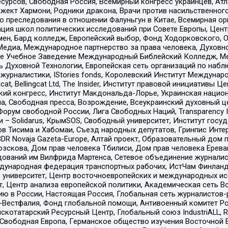
рсов, Свободная Россия, Всемирный конгресс украинцев, Атла
ект Хармони, Родники дракона, Врачи против насильственного
ию преследования в отношении Фалуньгун в Китае, Всемирная о
ация школ политических исследований при Совете Европы, Цен
мен, Бард колледж, Европейский выбор, Фонд Ходорковского,
едиа, Международное партнерство за права человека, Духовно
ое Учебное Заведение Международный Библейский Колледж, М
ь Духовной Технологии, Европейская сеть организаций по наб
урналистики, IStories fonds, Королевский Институт Между
gcat, Bellingcat Ltd, The Insider, Институт правовой инициатив
инский конгресс, Институт Макдональда-Лорье, Украинская нац
, Свободная пресса, Возрождение, Всеукраинский духовный цен
орум свободной России, Лига Свободных Наций, Transparеncy I
– Solidarus, КрымSOS, Свободный университет, Институт госу
в Тисима и Хабомаи, Съезд народных депутатов, Гринпис Инте
DR Novaja Gazeta-Europe, Алтай проект, Образовательный дом 
зскова, Дом прав человека Тбилиси, Дом прав человека Ерева
едований им Вилфрида Мартенса, Сетевое объединение журнали
Международная федерация транспортных рабочих, ИстЧам Финлан
й университет, Центр восточноевропейских и международных и
, Центр анализа европейской политики, Академическая сеть Во
ю в России, Настоящая Россия, Глобальная сеть журналистов
естфалия, Фонд глобальной помощи, Антивоенный комитет России,
татарский Ресурсный Центр, Глобальный союз IndustriALL, Russi
 Свободная Европа, Германское общество изучения Восточной 