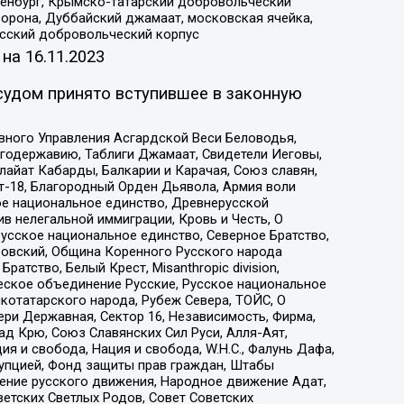
Оренбург, Крымско-татарский добровольческий
орона, Дуббайский джамаат, московская ячейка,
усский добровольческий корпус
 на
16.11.2023
судом принято вступившее в законную
вного Управления Асгардской Веси Беловодья,
годержавию, Таблиги Джамаат, Свидетели Иеговы,
айат Кабарды, Балкарии и Карачая, Союз славян,
т-18, Благородный Орден Дьявола, Армия воли
ое национальное единство, Древнерусской
 нелегальной иммиграции, Кровь и Честь, О
усское национальное единство, Северное Братство,
ровский, Община Коренного Русского народа
атство, Белый Крест, Misanthropic division,
еское объединение Русские, Русское национальное
котатарского народа, Рубеж Севера, ТОЙС, О
ри Державная, Сектор 16, Независимость, Фирма,
д Крю, Союз Славянских Сил Руси, Алля-Аят,
я и свобода, Нация и свобода, W.H.С., Фалунь Дафа,
рупцией, Фонд защиты прав граждан, Штабы
ение русского движения, Народное движение Адат,
етских Светлых Родов, Совет Советских