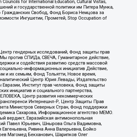
ls for International Education, Cultural Vistas,
ошений и государственной политики им Питера Мунка,
 Гражданских Свобод, Фонд Бориса Немцова за
имости Ингушетии, Прометей, Stop Occupation of
 Центр гендерных исследований, Фонд защиты прав
 Мы против СПИДа, СВЕЧА, Гуманитарное действие,
ддержки и содействия развитию средств массовой
р социально-информационных инициатив Действие,
 и их семьям, Фонд Тольятти, Новое время,
, Аналитический Центр Юрия Левады, Издательство
 Евразии, Институт прав человека, Фонд защиты
ких инициатив и социального партнерства,
ЕЛОВЕКА, Центр развития некоммерческих
 Трансперенси Интернешнл-Р, Центр Защиты Прав
овета Министров Северных Стран, Фонд поддержки
адемика Сахарова, Информационное агентство МЕМО.
ый вердикт, Евразийская антимонопольная
кий Павел Юрьевич, Шнырова Ольга Вадимовна,
 Евгеньевна, Ривина Анна Валерьевна, Бойко
хоев Магомед Бекханович, Шарипков Олег