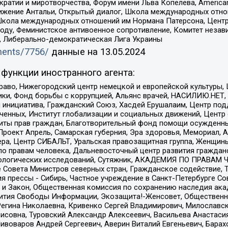
и и миротворчества, Форум имени Льва Копелева, American Counci
ое движение Антальи, Открытый диалог, Школа международных отн
Школа международных отношений им Нормана Патерсона, Центр
ду, Феминистское антивоенное сопротивление, Комитет независ
а, Либерально-демократическая Лига Украины
uments/7756/
данные на
13.05.2024
функции иностранного агента:
раво, Нижегородский центр немецкой и европейской культуры,
тики, Фонд борьбы с коррупцией, Альянс врачей, НАСИЛИЮ.НЕТ,
я инициатива, Гражданский Союз, Хасдей Ерушалаим, Центр по
юченных, Институт глобализации и социальных движений, Цент
ты прав граждан, Благотворительный фонд помощи осужденным
а, Проект Апрель, Самарская губерния, Эра здоровья, Мемориал
ера, Центр СИБАЛЬТ, Уральская правозащитная группа, Женщины
по правам человека, Дальневосточный центр развития гражданс
ологических исследований, Сутяжник, АКАДЕМИЯ ПО ПРАВАМ Ч
е Совета Министров северных стран, Гражданское содействие,
я прессы - Сибирь, Частное учреждение в Санкт-Петербурге С
 и Закон, Общественная комиссия по сохранению наследия ак
звития Свободы Информации, Экозащита!-Женсовет, Общественн
Регина Николаевна, Кривенко Сергей Владимирович, Милославс
совна, Туровский Александр Алексеевич, Васильева Анастасия
Пивоваров Андрей Сергеевич, Аверин Виталий Евгеньевич, Бара