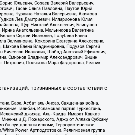
Борис Юльевич, Созаев Валерий Валерьевич,
тович, Гасан Ольга Павловна, Паутов Юрий
ровна, Чуркина Наталья Валерьевна, Акимова
 Гудков Лев Дмитриевич, Илларионова Юлия
ихайловна, Щур Николай Алексеевич, Блинушов
е Ирина Анатольевна, Мельникова Валентина
Беляев Сергей Иванович, Голубева Елена
ила Залмановна, Кокорина Екатерина Алексеевна,
, Шахова Елена Владимировна, Подузов Сергей
ин Вячеслав Иванович, Шабад Анатолий Ефимович,
вна, Смирнов Владимир Александрович, Вицин
ег Петрович, Полякова Мара Федоровна, Резник
ганизаций, признанных в соответствии с
на, База, Асбат аль-Ансар, Священная война,
ижение Талибан, Исламская партия Туркестана,
Исламский джихад, Аль-Каида, Имарат Кавказ,
 Минина и Д. Пожарского, Аджр от Аллаха Субхану
о ба суи давлати исломи, Террористическое
/White Power, Артподготовка, Религиозная группа