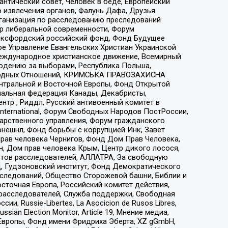
нтический совет, Человек в беде, Европейский
 извлечения органов, Фалунь Дафа, Друзья
рганизация по расследованию преследований
тр либеральной современности, Форум
 Оксфордский российский фонд, Фонд Будущее
е Управление Евангельских Христиан Украинской
еждународное христианское движение, Всемирный
людению за выборами, Республика Польша,
народных Отношений, КРИМСЬКА ПРАВОЗАХИСНА
ы Центральной и Восточной Европы, Фонд Открытой
иональная федерация Канады, Декабристы,
тр , Риддл, Русский антивоенный комитет в
nternational, Форум Свободных Народов ПостРоссии,
дарственного управления, Форум гражданского
рнешнл, Фонд борьбы с коррупцией Инк, Завет
прав человека Чернигов, Фонд Дом Прав Человека,
н, Дом прав человека Крым, Центр дикого лосося,
стов расследователей, АЛЛАТРА, За свободную
д, Гудзоновский институт, Фонд Демократического
сследований, Общество Сторожевой башни, Библии и
сточная Европа, Российский комитет действия,
-расследователей, Служба поддержки, Свободная
 Russie-Libertes, La Asocicion de Rusos Libres,
an Election Monitor, Article 19, Мнение медиа,
Европы, Фонд имени Фридриха Эберта, XZ gGmbH,