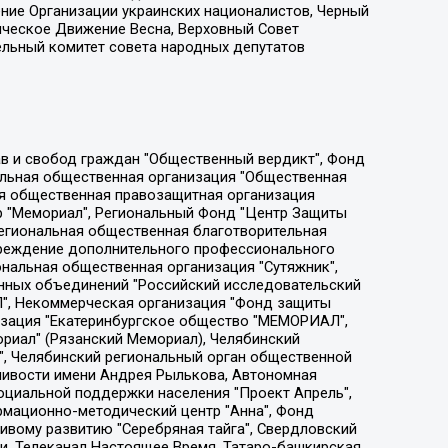
ение Организации украинских националистов, Черный
ическое Движение Весна, Верховный Совет
ельный комитет совета народных депутатов
ции социально-правовых программ "Лилит", Дальневосточное общественное движение "Маяк", Санкт-Петербургская ЛГБТ-инициативная группа "Выход", Инициативная группа ЛГБТ+ "Реверс", Алексеев Андрей Викторович, Бекбулатова Таисия Львовна, Беляев Иван Михайлович, Владыкина Елена Сергеевна, Гельман Марат Александрович, Никульшина Вероника Юрьевна, Толоконникова Надежда Андреевна, Шендерович Виктор Анатольевич, Общество с ограниченной ответственностью "Данное сообщение", Общество с ограниченной ответственностью Издательский дом "Новая глава", Айнбиндер Александра Александровна, Московский комьюнити-центр для ЛГБТ+инициатив, Благотворительный фонд развития филантропии, Deutsche Welle (Германия, Kurt-Schumacher-Strasse 3, 53113 Bonn), Борзунова Мария Михайловна, Воробьев Виктор Викторович, Голубева Анна Львовна, Константинова Алла Михайловна, Малкова Ирина Владимировна, Мурадов Мурад Абдулгалимович, Осетинская Елизавета Николаевна, Понасенков Евгений Николаевич, Ганапольский Матвей Юрьевич, Киселев Евгений Алексеевич, Борухович Ирина Григорьевна, Дремин Иван Тимофеевич, Дубровский Дмитрий Викторович, Красноярская региональная общественная организация поддержки и развития альтернативных образовательных технологий и межкультурных коммуникаций "ИНТЕРРА", Маяковская Екатерина Алексеевна, Фейгин Марк Захарович, Филимонов Андрей Викторович, Дзугкоева Регина Николаевна, Доброхотов Роман Александрович, Дудь Юрий Александрович, Елкин Сергей Владимирович, Кругликов Кирилл Игоревич, Сабунаева Мария Леонидовна, Семенов Алексей Владимирович, Шаинян Карен Багратович, Шульман Екатерина Михайловна, Асафьев Артур Валерьевич, Вахштайн Виктор Семенович, Венедиктов Алексей Алексеевич, Лушникова Екатерина Евгеньевна, Волков Леонид Михайлович, Невзоров Александр Глебович, Пархоменко Сергей Борисович, Сироткин Ярослав Николаевич, Кара-Мурза Владимир Владимирович, Баранова Наталья Владимировна, Гозман Леонид Яковлевич, Кагарлицкий Борис Юльевич, Климарев Михаил Валерьевич, Милов Владимир Станиславович, Автономная некоммерческая организация Краснодарский центр современного искусства "Типография", Моргенштерн Алишер Тагирович, Соболь Любовь Эдуардовна, Общество с ограниченной ответственностью "ЛИЗА НОРМ", Каспаров Гарри Кимович, Ходорковский Михаил Борисович, Общество с ограниченной ответственностью "Апрельские тезисы", Данилович Ирина Брониславовна, Кашин Олег Владимирович, Петров Николай Владимирович, Пивоваров Алексей Владимирович, Соколов Михаил Владимирович, Цветкова Юлия Владимировна, Чичваркин Евгений Александрович, Комитет против пыток/Команда против пыток, Общество с ограниченной ответственностью "Первый научный", Общество с ограниченной ответственностью "Вертолет и ко", Белоцерковская Вероника Борисовна, Кац Максим Евгеньевич, Лазарева Татьяна Юрьевна, Шаведдинов Руслан Табризович, Яшин Илья Валерьевич, Общество с ограниченной ответственностью "Иноагент ААВ", Алешковский Дмитрий Петрович, Альбац Евгения Марковна, Быков Дмитрий Львович, Галямина Юлия Евгеньевна, Лойко Сергей Леонидович, Мартынов Кирилл Константинович, Медведев Сергей Александрович, Крашенинников Федор Геннадиевич, Гордеева Катерина Вл