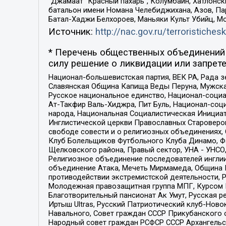
“Джамаат “Красный пахарь”, Колумбайн, Хатлонск
батальон имени Номана Челебиджихана, Азов, Па
Батал-Хаджи Белхороев, Маньяки Культ Убийц, М
Источник:
http://nac.gov.ru/terroristichesk
* Перечень общественных объединений 
силу решение о ликвидации или запрете
Национал-большевистская партия, ВЕК РА, Рада 
Славянская Община Капища Веды Перуна, Мужская
Русское национальное единство, Национал-социа
Ат-Такфир Валь-Хиджра, Пит Буль, Национал-соц
народа, Национальная Социалистическая Инициат
Инглистической церкви Православных Староверов
свободе совести и о религиозных объединениях,
Клуб Болельщиков Футбольного Клуба Динамо, Фа
Щелковского района, Правый сектор, УНА - УНСО, У
Религиозное объединение последователей инглии
объединение Атака, Мечеть Мирмамеда, Община К
противодействии экстремистской деятельности, 
Молодежная правозащитная группа МПГ, Курсом П
Благотворительный пансионат Ак Умут, Русская ре
Иртыш Ultras, Русский Патриотический клуб-Нов
Навального, Совет граждан СССР Прикубанского 
Народный совет граждан РСФСР СССР Архангельск