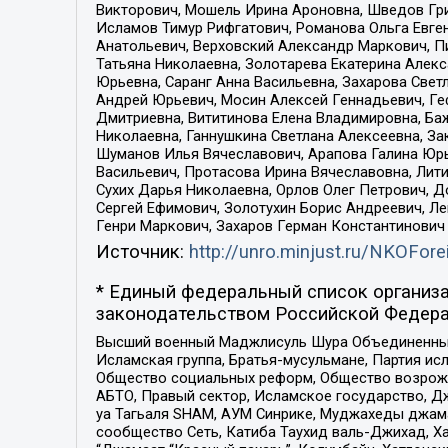
Викторович, Мошель Ирина Ароновна, Шведов Гри
Исламов Тимур Рифгатович, Романова Ольга Евге
Анатольевич, Верховский Александр Маркович, П
Татьяна Николаевна, Золотарева Екатерина Алек
Юрьевна, Саранг Анна Васильевна, Захарова Свет
Андрей Юрьевич, Мосин Алексей Геннадьевич, Ге
Дмитриевна, Вититинова Елена Владимировна, Ба
Николаевна, Ганнушкина Светлана Алексеевна, За
Шуманов Илья Вячеславович, Арапова Галина Юрь
Васильевич, Протасова Ирина Вячеславовна, Лит
Сухих Дарья Николаевна, Орлов Олег Петрович, 
Сергей Ефимович, Золотухин Борис Андреевич, Л
Генри Маркович, Захаров Герман Константинович
Источник:
http://unro.minjust.ru/NKOFore
* Единый федеральный список организа
законодательством Российской Федера
Высший военный Маджлисуль Шура Объединенных с
Исламская группа, Братья-мусульмане, Партия ис
Общество социальных реформ, Общество возрожд
АБТО, Правый сектор, Исламское государство, Д
уа Тагьаля SHAM, АУМ Синрике, Муджахеды джама
сообщество Сеть, Катиба Таухид валь-Джихад, Хай