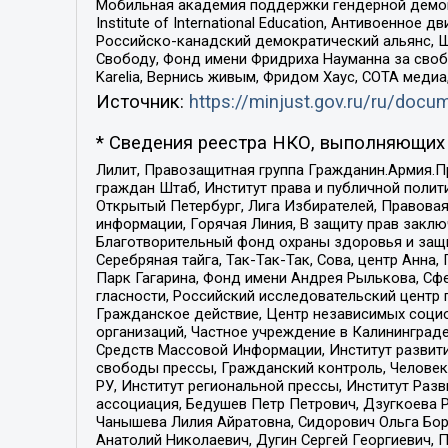
Мобильная академия поддержки гендерной демократи
Institute of International Education, Антивоенн
Российско-канадский демократический альянс, 
Свободу, Фонд имени Фридриха Науманна за свобо
Karelia, Вернись живым, Фридом Хаус, СОТА меди
Источник:
https://minjust.gov.ru/ru/doc
* Сведения реестра НКО, выполняющих 
Лилит, Правозащитная группа Гражданин.Армия.П
граждан Штаб, Институт права и публичной поли
Открытый Петербург, Лига Избирателей, Правова
информации, Горячая Линия, В защиту прав закл
Благотворительный фонд охраны здоровья и защи
Серебряная тайга, Так-Так-Так, Сова, центр Анн
Парк Гагарина, Фонд имени Андрея Рылькова, Сф
гласности, Российский исследовательский центр 
Гражданское действие, Центр независимых соци
организаций, Частное учреждение в Калининград
Средств Массовой Информации, Институт развити
свободы прессы, Гражданский контроль, Человек
РУ, Институт региональной прессы, Институт Ра
ассоциация, Бедушев Петр Петрович, Дзугкоева 
Чанышева Лилия Айратовна, Сидорович Ольга Бори
Анатолий Николаевич, Дугин Сергей Георгиевич, 