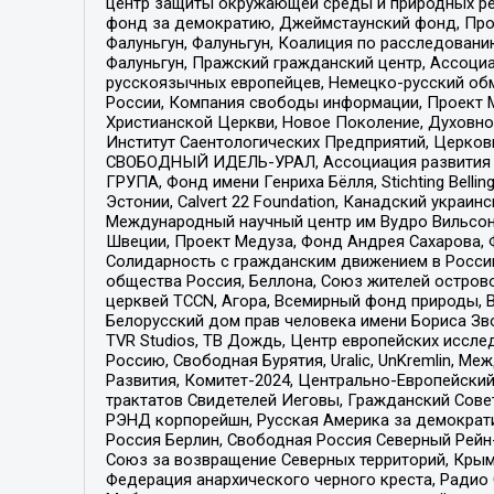
центр защиты окружающей среды и природных ресу
фонд за демократию, Джеймстаунский фонд, Прож
Фалуньгун, Фалуньгун, Коалиция по расследован
Фалуньгун, Пражский гражданский центр, Ассоци
русскоязычных европейцев, Немецко-русский об
России, Компания свободы информации, Проект М
Христианской Церкви, Новое Поколение, Духовн
Институт Саентологических Предприятий, Церков
СВОБОДНЫЙ ИДЕЛЬ-УРАЛ, Ассоциация развития ж
ГРУПА, Фонд имени Генриха Бёлля, Stichting Bellin
Эстонии, Calvert 22 Foundation, Канадский укра
Международный научный центр им Вудро Вильсона
Швеции, Проект Медуза, Фонд Андрея Сахарова, Ф
Солидарность с гражданским движением в России 
общества Россия, Беллона, Союз жителей острово
церквей TCCN, Агора, Всемирный фонд природы, B
Белорусский дом прав человека имени Бориса Зво
TVR Studios, ТВ Дождь, Центр европейских иссл
Россию, Свободная Бурятия, Uralic, UnKremlin, 
Развития, Комитет-2024, Центрально-Европейски
трактатов Свидетелей Иеговы, Гражданский Совет
РЭНД корпорейшн, Русская Америка за демократи
Россия Берлин, Свободная Россия Северный Рейн-В
Союз за возвращение Северных территорий, Крымско
Федерация анархического черного креста, Радио