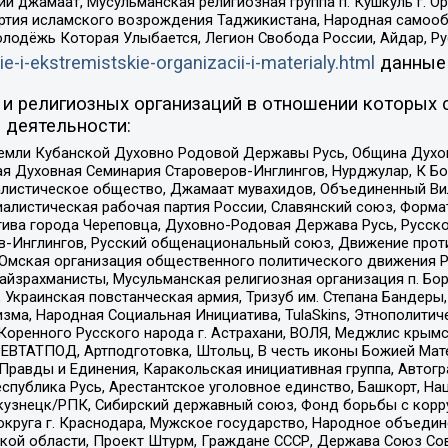
ий джамаат, Мусульманская религиозная группа п. Кушкуль г. 
ртия исламского возрождения Таджикистана, Народная самооб
олодёжь Которая Улыбается, Легион Свобода России, Айдар, Р
ie-i-ekstremistskie-organizacii-i-materialy.html
данные
и религиозных организаций в отношении которых 
 деятельности:
земли Кубанской Духовно Родовой Державы Русь, Община Духо
 Духовная Семинария Староверов-Инглингов, Нурджулар, К Бо
листическое общество, Джамаат мувахидов, Объединенный Вил
иалистическая рабочая партия России, Славянский союз, Форма
ива города Череповца, Духовно-Родовая Держава Русь, Русск
-Инглингов, Русский общенациональный союз, Движение против
 Омская организация общественного политического движения Р
йзрахманисты, Мусульманская религиозная организация п. Бо
краинская повстанческая армия, Тризуб им. Степана Бандеры, Бр
зма, Народная Социальная Инициатива, TulaSkins, Этнополитич
оренного Русского народа г. Астрахани, ВОЛЯ, Меджлис крымс
РЕВТАТПОД, Артподготовка, Штольц, В честь иконы Божией Мате
равды и Единения, Каракольская инициативная группа, Автогра
спублика Русь, Арестантское уголовное единство, Башкорт, Наци
окузнецк/РПК, Сибирский державный союз, Фонд борьбы с кор
округа г. Краснодара, Мужское государство, Народное объедин
ой области, Проект Штурм, Граждане СССР, Держава Союз Сов