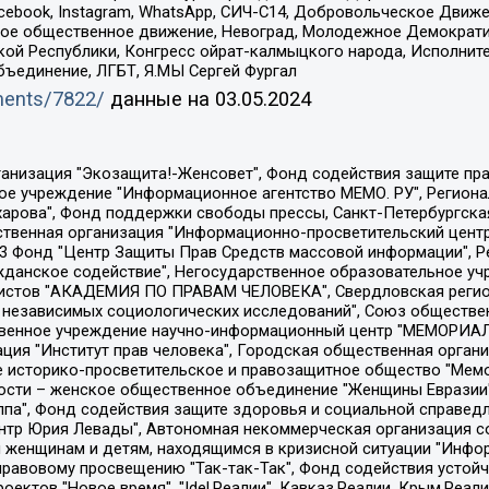
Facebook, Instagram, WhatsApp, СИЧ-С14, Добровольческое Движ
ское общественное движение, Невоград, Молодежное Демократ
ой Республики, Конгресс ойрат-калмыцкого народа, Исполнит
бъединение, ЛГБТ, Я.МЫ Сергей Фургал
uments/7822/
данные на
03.05.2024
Общество с ограниченной ответственностью "Радио Свободная Европа/Радио Свобода", Чешское информационное агентство "MEDIUM-ORIENT", Красноярская региональная общественная организация "Мы против СПИДа", Камалягин Денис Николаевич, Маркелов Сергей Евгеньевич, Пономарев Лев Александрович, Савицкая Людмила Алексеевна, Автономная некоммерческая организация "Центр по работе с проблемой насилия "НАСИЛИЮ.НЕТ", Межрегиональный профессиональный союз работников здравоохранения "Альянс врачей", Юридическое лицо, зарегистрированное в Латвийской Республике, SIA "Medusa Project" (регистрационный номер 40103797863, дата регистрации 10.06.2014), Некоммерческая организация "Фонд по борьбе с коррупцией", Автономная некоммерческая организация "Институт права и публичной политики", Баданин Роман Сергеевич, Гликин Максим Александрович, Железнова Мария Михайловна, Лукьянова Юлия Сергеевна, Маетная Елизавета Витальевна, Маняхин Петр Борисович, Чуракова Ольга Владимировна, Ярош Юлия Петровна, Юридическое лицо "The Insider SIA", зарегистрированное в Риге, Латвийская Республика (дата регистрации 26.06.2015), являющееся администратором доменного имени интернет-издания "The Insider SIA", https://theins.ru, Постернак Алексей Евгеньевич, Рубин Михаил Аркадьевич, Анин Роман Александрович, Юридическое лицо Istories fonds, зарегистрированное в Латвийской Республике (регистрационный номер 50008295751, дата регистрации 24.02.2020), Великовский Дмитрий Александрович, Долинина Ирина Николаевна, Мароховская Алеся Алексеевна, Шлейнов Роман Юрьевич, Шмагун Олеся Валентиновна, Общество с ограниченной ответственностью "Альтаир 2021", Общество с ограниченной ответственностью "Вега 2021", Общество с ограниченной ответственностью "Главный редактор 2021", Общество с ограниченной ответственностью "Ромашки монолит", Важенков Артем Валерьевич, Ивановская областная общественная организация "Центр гендерных исследований", Гурман Юрий Альбертович, Медиапроект "ОВД-Инфо", Егоров Владимир Владимирович, Жилинский Владимир Александрович, Общество с ограниченной ответственностью "ЗП", Иванова София Юрьевна, Карезина Инна Павловна, Кильтау Екатерина Викторовна, Петров Алексей Викторович, Пискунов Сергей Евгеньевич, Смирнов Сергей Сергеевич, Тихонов Михаил Сергеевич, Общество с ограниченной ответственностью "ЖУРНАЛИСТ-ИНОСТРАННЫЙ АГЕНТ", Арапова Галина Юрьевна, Вольтская Татьяна Анатольевна, Американская компания "Mason G.E.S. Anonymous Foundation" (США), являющаяся владельцем интернет-издания https://mnews.world/, Компания "Stichting Bellingcat", зарегистрированная в Нидерландах (дата регистрации 11.07.2018), Захаров Андрей Вячеславович, Клепиковская Екатерина Дмитриевна, Общество с ограниченной ответственностью "МЕМО", Перл Роман Александрович, Симонов Евгений Алексеевич, Соловьева Елена Анатольевна, Сотников Даниил Владимирович, Сурначева Елизавета Дмитриевна, Автономная некоммерческая организация по защите прав человека и информированию населения "Якутия – Наше Мнение", Общество с ограниченной ответственностью "Москоу диджитал медиа", с 26.01.2023 Общество с ограниченной ответственностью "Чайка Белые сады", Ветошкина Валерия Валерьевна, Заговора Максим Александрович, Межрегиональное общественное движение "Российская ЛГБТ - сеть", Оленичев Максим Владимирович, Павлов Иван Юрьевич, Скворцова Елена Сергеевна, Общество с ограниченной ответственностью "Как бы инагент", Кочетков Игорь Викторович, Общество с ограниченной ответственностью "Честные выборы", Еланчик Олег Александрович, Общество с ограниченной ответственностью "Нобелевский призыв", Гималова Регина Эмилевна, Григорьев Андрей Валерьевич, Григорьева Алина Александровна, Ассоциация по содействию защите прав призывников, альтернативнослужащих и военнослужащих "Правозащитная группа "Гражданин.Армия.Право", Хисамова Регина Фаритовна, Автономная некоммерческая организация по реализа