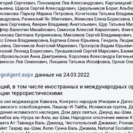
горий Сергеевич, Пономарев Лев Александрович, Каргалицкий 
ньевна, Щаров Сергей Алексадрович, Цирульников Борис Альбер
ислакова-Паркер Марина Петровна, Кочеткова Татьяна Владими
сандровна, Рачинский Ян Збигневич, Жемкова Елена Борисовна,
лана Сергеевна, Аверин Владимир Анатольевич, Щур Татьяна М
фтер Валентин Михайлович, Симонов Алексей Кириллович, Флиг
женова Светлана Куприяновна, Максимов Сергей Владимирович, 
кс Елена Владимировна, Буртина Елена Юрьевна, Гендель Людм
евна, Свечников Анатолий Мариевич, Прохоров Вадим Юрьевич
инский Леонид Борисович, Лукашевский Сергей Маркович, Бахм
Добровольская Анна Дмитриевна, Королева Александра Евгенье
евинсон Лев Семенович, Локшина Татьяна Иосифовна, Орлов Ол
ignAgent.aspx
данные на
24.03.2022
ций, в том числе иностранных и международных ор
ции террористическими:
ил моджахедов Кавказа, Конгресс народов Ичкерии и Дагеста
ламского освобождения, Лашкар-И-Тайба, Исламская группа, Дв
ения исламского наследия, Дом двух святых, Джунд аш-Шам, 
жабха аль-Нусра ли-Ахль аш-Шам, Народное ополчение имени К.
ата Ат-Тавхида Валь-Джихад, Чистопольский Джамаат, Рохнам
ят Тахрир аш-Шам, Ахлю Сунна Валь Джамаа, National Socialism