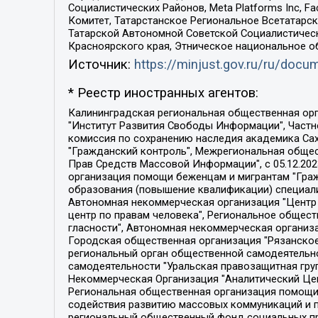
Социалистических Районов, Meta Platforms Inc, 
Комитет, Татарстанское Региональное Всетатар
Татарской Автономной Советской Социалистическ
Красноярского края, Этническое национальное о
Источник:
https://minjust.gov.ru/ru/doc
* Реестр иностранных агентов:
Калининградская региональная общественная организация "Экозащита!-Женсовет", Фонд содействия защите прав и свобод граждан "Общественный вердикт", Фонд "Институт Развития Свободы Информации", Частное учреждение "Информационное агентство МЕМО. РУ", Региональная общественная организация "Общественная комиссия по сохранению наследия академика Сахарова", Фонд поддержки свободы прессы, Санкт-Петербургская общественная правозащитная организация "Гражданский контроль", Межрегиональная общественная организация "Информационно-просветительский центр "Мемориал", Региональный Фонд "Центр Защиты Прав Средств Массовой Информации", с 05.12.2023 Фонд "Центр Защиты Прав Средств массовой информации", Региональная общественная благотворительная организация помощи беженцам и мигрантам "Гражданское содействие", Негосударственное образовательное учреждение дополнительного профессионального образования (повышение квалификации) специалистов "АКАДЕМИЯ ПО ПРАВАМ ЧЕЛОВЕКА", Свердловская региональная общественная организация "Сутяжник", Автономная некоммерческая организация "Центр независимых социологических исследований", Союз общественных объединений "Российский исследовательский центр по правам человека", Региональное общественное учреждение научно-информационный центр "МЕМОРИАЛ", Некоммерческая организация "Фонд защиты гласности", Автономная некоммерческая организация "Институт прав человека", Городская общественная организация "Екатеринбургское общество "МЕМОРИАЛ", Городская общественная организация "Рязанское историко-просветительское и правозащитное общество "Мемориал" (Рязанский Мемориал), Челябинский региональный орган общественной самодеятельности – женское общественное объединение "Женщины Евразии", Челябинский региональный орган общественной самодеятельности "Уральская правозащитная группа", Фонд содействия защите здоровья и социальной справедливости имени Андрея Рылькова, Автономная Некоммерческая Организация "Аналитический Центр Юрия Левады", Автономная некоммерческая организация социальной поддержки населения "Проект Апрель", Региональная общественная организация помощи женщинам и детям, находящимся в кризисной ситуации "Информационно-методический центр "Анна", Фонд содействия развитию массовых коммуникаций и правовому просвещению "Так-так-Так", Фонд содействия устойчивому развитию "Серебряная тайга", Свердловский региональный общественный фонд социальных проектов "Новое время", "Idel.Реалии", Кавказ.Реалии, Крым.Реалии, Телеканал Настоящее Время, Татаро-башкирская служба Радио Свобода (Azatliq Radiosi), Радио Свободная Европа/Радио Свобода (PCE/PC), "Сибирь.Реалии", "Фактограф", Благотворительный фонд помощи осужденным и их семьям, Автономная некоммерческая организация "Институт глобализации и социальных движений", Фонд "В защиту прав заключенных", Частное учреждение "Центр поддержки и содействия развитию средств массовой информации", Пензенский региональный общественный благотворительный фонд "Гражданский союз", "Север.Реалии", Некоммерческая организация Фонд "Правовая инициатива", 